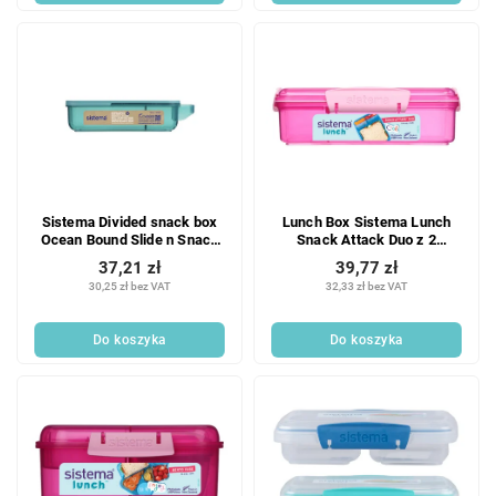
Sistema Divided snack box
Lunch Box Sistema Lunch
Ocean Bound Slide n Snack
Snack Attack Duo z 2
445 ml, mięta
oddzielnymi przegrodami,
37,21 zł
39,77 zł
975 ml, różowy
30,25 zł bez VAT
32,33 zł bez VAT
Do koszyka
Do koszyka