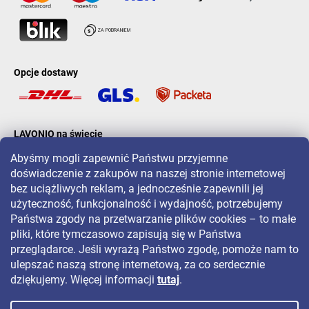
Opcje dostawy
LAVONIO na świecie
Abyśmy mogli zapewnić Państwu przyjemne
doświadczenie z zakupów na naszej stronie internetowej
bez uciążliwych reklam, a jednocześnie zapewnili jej
użyteczność, funkcjonalność i wydajność, potrzebujemy
Państwa zgody na przetwarzanie plików cookies – to małe
Aby być na bieżąco z promocjami, konkursami i zniżkami, śledź nas
pliki, które tymczasowo zapisują się w Państwa
na:
przeglądarce. Jeśli wyrażą Państwo zgodę, pomoże nam to
ulepszać naszą stronę internetową, za co serdecznie
dziękujemy. Więcej informacji
tutaj
.