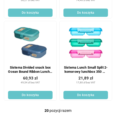
38,27 zł bez VAT
74,46 zł bez VAT
Do koszyka
Do koszyka
Sistema Divided snack box
Sistema Lunch Small Split 2-
Ocean Bound Ribbon Lunch z
komorowy lunchbox 350 ml,
pojemnikiem na jogurt 1,1 l,
mix colors
60,93 zł
21,89 zł
mix kolorów
49,54 zł bez VAT
17,80 zł bez VAT
Do koszyka
Do koszyka
20
pozycji razem
K