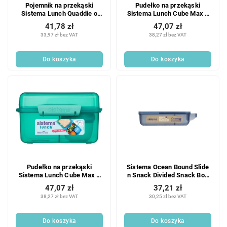
Pojemnik na przekąski
Pudełko na przekąski
Sistema Lunch Quaddie o
Sistema Lunch Cube Max z
pojemności 1,5 l z 3
pojemnikiem na jogurt i
41,78 zł
47,07 zł
przegródkami na zawiasach
podwójną pokrywką, 2 l,
33,97 zł bez VAT
38,27 zł bez VAT
w pokrywie i butelką do
niebieskie
picia, różowy
Do koszyka
Do koszyka
Pudełko na przekąski
Sistema Ocean Bound Slide
Sistema Lunch Cube Max z
n Snack Divided Snack Box
pojemnikiem na jogurt i
445 ml, niebieski
47,07 zł
37,21 zł
podwójną pokrywką, 2 l,
38,27 zł bez VAT
30,25 zł bez VAT
miętowe
Do koszyka
Do koszyka