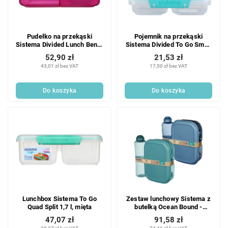
Pudełko na przekąski
Pojemnik na przekąski
Sistema Divided Lunch Bento
Sistema Divided To Go Small
Cube z pojemnikiem na
Split z 2 przegródkami 350
52,90 zł
21,53 zł
jogurt i 2 tackami 1,25 l,
ml, mix kolorów
43,01 zł bez VAT
17,50 zł bez VAT
różowe
Do koszyka
Do koszyka
Lunchbox Sistema To Go
Zestaw lunchowy Sistema z
Quad Split 1,7 l, mięta
butelką Ocean Bound -
pudełko lunchowe Ribbon 1,1
47,07 zł
91,58 zł
l i butelka Swift 480 ml, mix