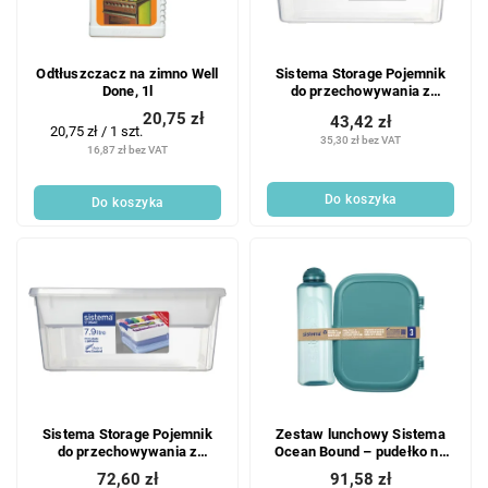
p
r
r
o
o
d
Odtłuszczacz na zimno Well
Sistema Storage Pojemnik
d
u
Done, 1l
do przechowywania z
u
k
wyjmowanym pojemnikiem
20,75 zł
43,42 zł
k
3,5 l
t
Cena
20,75 zł / 1 szt.
35,30 zł bez VAT
t
jednostkowa:
ó
16,87 zł bez VAT
ó
w
w
Do koszyka
Do koszyka
Sistema Storage Pojemnik
Zestaw lunchowy Sistema
do przechowywania z
Ocean Bound – pudełko na
wyjmowanym pojemnikiem
lunch Ribbon 1,1 l i butelka
72,60 zł
91,58 zł
7,9 l
Swift 480 ml, kolor zielony