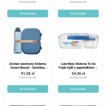
59,02 zł bez VAT
74,46 zł bez VAT
Do koszyka
Do koszyka
Zestaw lunchowy Sistema
Lunchbox Sistema To Go
Ocean Bound – lunchbox
Triple Split z pojemnikiem na
Ribbon Lunch 1,1 l i butelka
jogurt 2L, niebieski
91,58 zł
54,36 zł
Swift 480 ml, niebieski
74,46 zł bez VAT
44,20 zł bez VAT
Do koszyka
Do koszyka