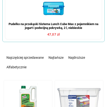
Pudełko na przekąski Sistema Lunch Cube Max z pojemnikiem na
jogurt i podwójną pokrywką, 2 l, niebieskie
47,07 zł
S
o
Najczęściej sprzedawane
Najtańsze
Najdroższe
r
t
Alfabetycznie
o
w
L
a
i
n
s
i
t
e
a
p