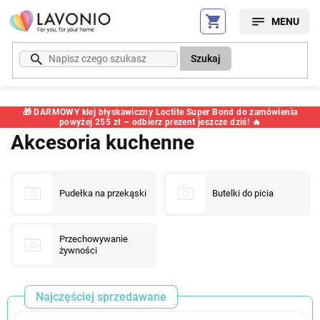
Przejść
do
treści
Szukaj
🎁 DARMOWY klej błyskawiczny Loctite Super Bond do zamówienia
powyżej 255 zł – odbierz prezent jeszcze dziś! 🔥
Akcesoria kuchenne
Pudełka na przekąski
Butelki do picia
Przechowywanie
żywności
Najczęściej sprzedawane