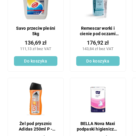
n
t
i
a
e
p
p
r
r
o
Savo przeciw pleśni
Remescar worki i
o
5kg
cienie pod oczami
d
(nowe opakowanie)
d
u
136,69 zł
176,92 zł
u
k
111,13 zł bez VAT
143,84 zł bez VAT
k
t
t
Do koszyka
Do koszyka
ó
ó
w
w
Żel pod prysznic
BELLA Nova Maxi
Adidas 250ml P -
podpaski higieniczne
Adipower Maximum
18 szt.