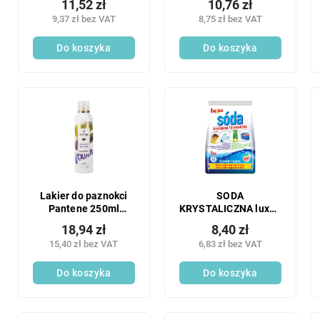
11,52 zł
10,76 zł
9,37 zł bez VAT
8,75 zł bez VAT
Do koszyka
Do koszyka
Lakier do paznokci
SODA
Pantene 250ml
KRYSTALICZNA luxon
Idealna objętość
1kg
18,94 zł
8,40 zł
15,40 zł bez VAT
6,83 zł bez VAT
Do koszyka
Do koszyka