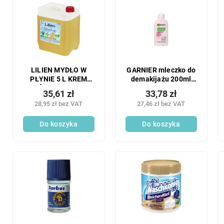
LILIEN MYDŁO W
GARNIER mleczko do
PŁYNIE 5 L KREM
demakijażu 200ml
MIÓD I PROPOLIS
suche
35,61 zł
33,78 zł
28,95 zł bez VAT
27,46 zł bez VAT
Do koszyka
Do koszyka