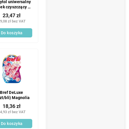
ytol uniwersalny
ek czyszczący 1l
Olejki eteryczne
23,47 zł
9,08 zł bez VAT
Do koszyka
Bref DeLuxe
zt/bli) Magnolia
18,36 zł
4,93 zł bez VAT
Do koszyka