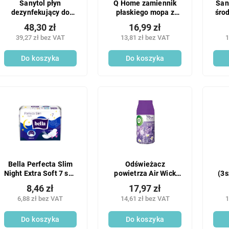
Sanytol płyn
Q Home zamiennik
San
dezynfekujący do
płaskiego mopa z
środ
prania 1,5 l
mikrofibry
- 
48,30 zł
16,99 zł
39,27 zł bez VAT
13,81 zł bez VAT
1
Do koszyka
Do koszyka
Bella Perfecta Slim
Odświeżacz
Night Extra Soft 7 szt.
powietrza Air Wick
(3s
ultracienkich
NN 250ml - Lawenda
8,46 zł
17,97 zł
podpasek
(Fioletowa Lawenda)
6,88 zł bez VAT
14,61 zł bez VAT
1
higienicznych
Do koszyka
Do koszyka