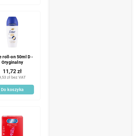
 roll-on 50ml D -
Oryginalny
11,72 zł
9,53 zł bez VAT
Do koszyka