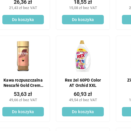
26,36 zł
18,55 zł
podłóg 500 ml
21,43 zł bez VAT
15,08 zł bez VAT
2
Do koszyka
Do koszyka
Kawa rozpuszczalna
Rex żel 60PD Color
Z
Nescafé Gold Crema
AT Orchid XXL
200g
53,63 zł
60,93 zł
49,66 zł bez VAT
49,54 zł bez VAT
1
Do koszyka
Do koszyka