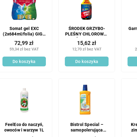
Somat gel EXC
ŚRODEK GRZYBO-
Garn
(2x684ml/folia) GIGA
PLEŚNY CHLOROWO-
(76MD)
PLEŚNIOWY MR0,5
72,99 zł
15,62 zł
L+50%
59,34 zł bez VAT
12,70 zł bez VAT
2
Do koszyka
Do koszyka
FeelEco do naczyń,
Bistrol Special –
Kr
owoców i warzyw 1L
samopolerująca
zi
emulsja woskowa do