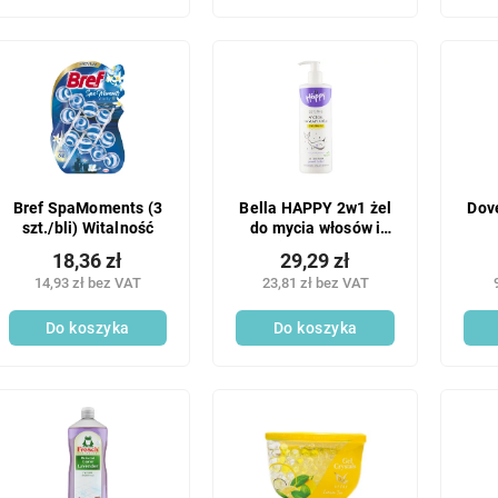
Bref SpaMoments (3
Bella HAPPY 2w1 żel
Dove
szt./bli) Witalność
do mycia włosów i
ciała 400 ml
18,36 zł
29,29 zł
14,93 zł bez VAT
23,81 zł bez VAT
Do koszyka
Do koszyka