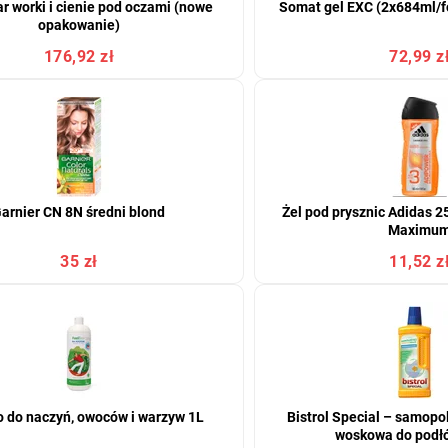
 worki i cienie pod oczami (nowe
Somat gel EXC (2x684ml/f
opakowanie)
176,92 zł
72,99 z
arnier CN 8N średni blond
Żel pod prysznic Adidas 2
Maximu
35 zł
11,52 z
o do naczyń, owoców i warzyw 1L
Bistrol Special – samopo
woskowa do podłó