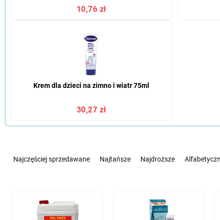
10,76 zł
Krem dla dzieci na zimno i wiatr 75ml
30,27 zł
S
o
Najczęściej sprzedawane
Najtańsze
Najdroższe
Alfabetyczn
r
t
o
L
w
i
a
s