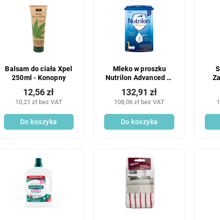
Balsam do ciała Xpel
Mleko w proszku
S
250ml - Konopny
Nutrilon Advanced nr
Za
1 800g
12,56 zł
132,91 zł
10,21 zł bez VAT
108,06 zł bez VAT
1
Do koszyka
Do koszyka