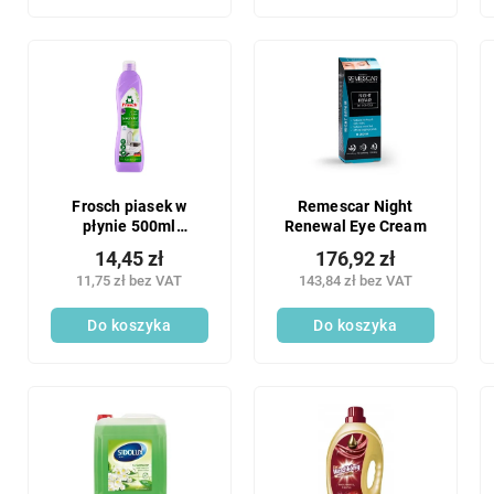
Frosch piasek w
Remescar Night
płynie 500ml
Renewal Eye Cream
lawenda ECO
14,45 zł
176,92 zł
11,75 zł bez VAT
143,84 zł bez VAT
Do koszyka
Do koszyka