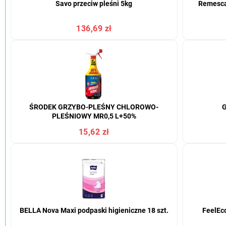
Savo przeciw pleśni 5kg
Remescar
136,69 zł
ŚRODEK GRZYBO-PLEŚNY CHLOROWO-
G
PLEŚNIOWY MR0,5 L+50%
15,62 zł
BELLA Nova Maxi podpaski higieniczne 18 szt.
FeelEc