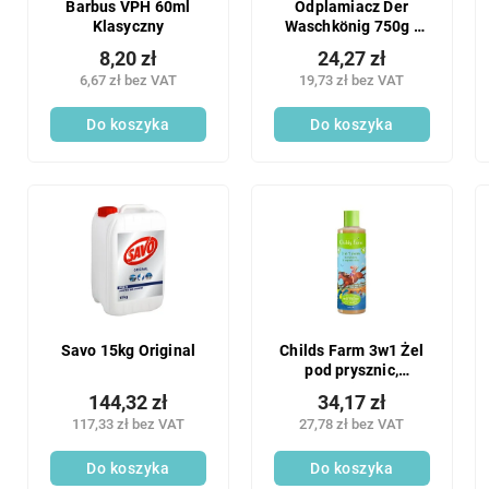
Barbus VPH 60ml
Odplamiacz Der
Klasyczny
Waschkönig 750g -
Wybielacz
8,20 zł
24,27 zł
6,67 zł bez VAT
19,73 zł bez VAT
Do koszyka
Do koszyka
Savo 15kg Original
Childs Farm 3w1 Żel
pod prysznic,
szampon i odżywka
144,32 zł
34,17 zł
po kąpieli truskawka i
117,33 zł bez VAT
27,78 zł bez VAT
mięta 250 ml
Do koszyka
Do koszyka