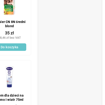
ier CN 8N średni
blond
35 zł
8,46 zł bez VAT
Do koszyka
em dla dzieci na
mno i wiatr 75ml