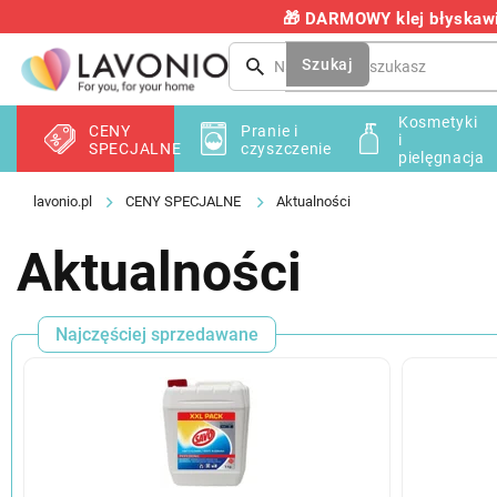
Przejść
🎁 DARMOWY klej błyskawic
do
treści
Szukaj
Kosmetyki
CENY
Pranie i
i
SPECJALNE
czyszczenie
pielęgnacja
CENY SPECJALNE
Aktualności
Aktualności
Najczęściej sprzedawane