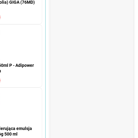
olia) GIGA (76MD)
ł
50ml P - Adipower
m
ł
lerująca emulsja
g 500 ml