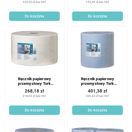
326,33 zł bez VAT
153,38 zł bez VAT
szt.
Do koszyka
Do koszyka
Ręcznik papierowy
Ręcznik papierowy
przemysłowy Tork
przemysłowy Tork
Advanced 420 duża rolka
Advanced 420 duża rolka
268,18 zł
401,38 zł
szerokość 24cm biały - 1
szerokość 37cm niebieski -
218,03 zł bez VAT
326,33 zł bez VAT
szt.
1 szt.
Do koszyka
Do koszyka