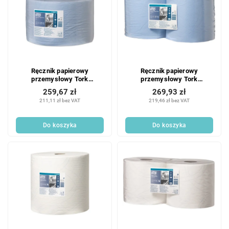
Ręcznik papierowy
Ręcznik papierowy
przemysłowy Tork
przemysłowy Tork
Advanced 420 duża rolka
Advanced 420 mała rolka
259,67 zł
269,93 zł
niebieski - 1 szt.
niebieski - 2 szt.
211,11 zł bez VAT
219,46 zł bez VAT
Do koszyka
Do koszyka