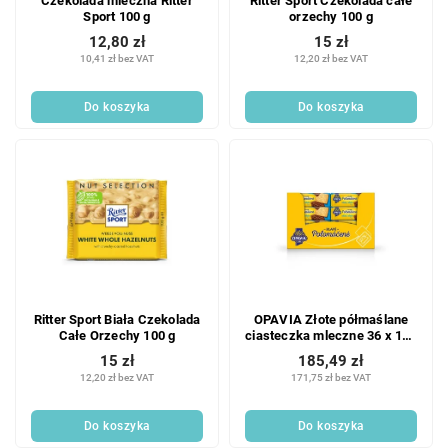
Czekolada mleczna Ritter
Ritter Sport Czekolada całe
Sport 100 g
orzechy 100 g
12,80 zł
15 zł
10,41 zł bez VAT
12,20 zł bez VAT
Do koszyka
Do koszyka
Ritter Sport Biała Czekolada
OPAVIA Złote półmaślane
Całe Orzechy 100 g
ciasteczka mleczne 36 x 100
g
15 zł
185,49 zł
12,20 zł bez VAT
171,75 zł bez VAT
Do koszyka
Do koszyka