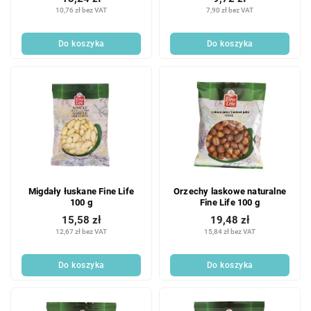
10,76 zł bez VAT
7,90 zł bez VAT
Do koszyka
Do koszyka
Migdały łuskane Fine Life
Orzechy laskowe naturalne
100 g
Fine Life 100 g
15,58 zł
19,48 zł
12,67 zł bez VAT
15,84 zł bez VAT
Do koszyka
Do koszyka