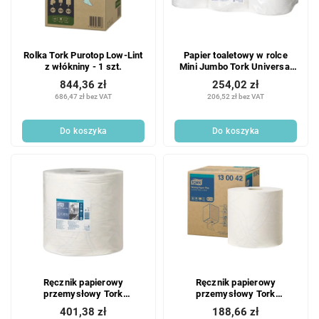
Rolka Tork Purotop Low-Lint
Papier toaletowy w rolce
z włókniny - 1 szt.
Mini Jumbo Tork Universal
1-warstwowy T2 - 12 szt.
844,36 zł
254,02 zł
686,47 zł bez VAT
206,52 zł bez VAT
Do koszyka
Do koszyka
Ręcznik papierowy
Ręcznik papierowy
przemysłowy Tork
przemysłowy Tork
Advanced 420 duża rolka
Advanced 420 mała biała
401,38 zł
188,66 zł
szerokość 37cm biały - 1
rolka - 1 szt.