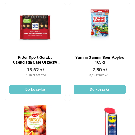
Ritter Sport Gorzka
Yummi Gummi Sour Apples
Czekolada Całe Orzechy
165 g
100 g
15,62 zł
7,30 zł
14,46 zł bez VAT
5,93 zł bez VAT
Do koszyka
Do koszyka