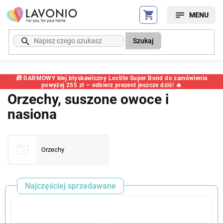
Przejść
do
treści
Szukaj
🎁 DARMOWY klej błyskawiczny Loctite Super Bond do zamówienia
powyżej 255 zł – odbierz prezent jeszcze dziś! 🔥
Orzechy, suszone owoce i
nasiona
Orzechy
Najczęściej sprzedawane