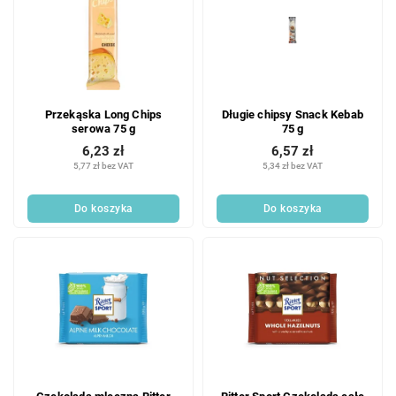
Przekąska Long Chips
Długie chipsy Snack Kebab
serowa 75 g
75 g
6,23 zł
6,57 zł
5,77 zł bez VAT
5,34 zł bez VAT
Do koszyka
Do koszyka