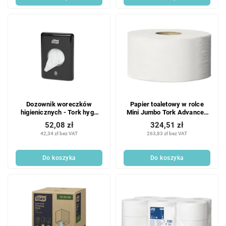
Dozownik woreczków
Papier toaletowy w rolce
higienicznych - Tork hygo
Mini Jumbo Tork Advanced
kaseta czarna B5
1-warstwowy T2 - 12 szt.
52,08 zł
324,51 zł
42,34 zł bez VAT
263,83 zł bez VAT
Do koszyka
Do koszyka