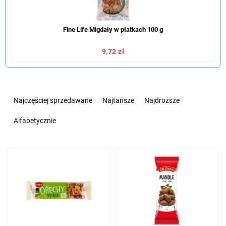
Fine Life Migdały w płatkach 100 g
9,72 zł
S
o
Najczęściej sprzedawane
Najtańsze
Najdroższe
r
t
Alfabetycznie
o
w
L
a
i
n
s
i
t
e
a
p
p
r
r
o