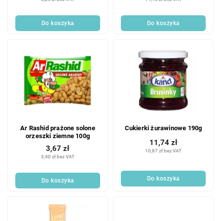
Do koszyka
Do koszyka
Ar Rashid prażone solone
Cukierki żurawinowe 190g
orzeszki ziemne 100g
11,74 zł
3,67 zł
10,87 zł bez VAT
3,40 zł bez VAT
Do koszyka
Do koszyka