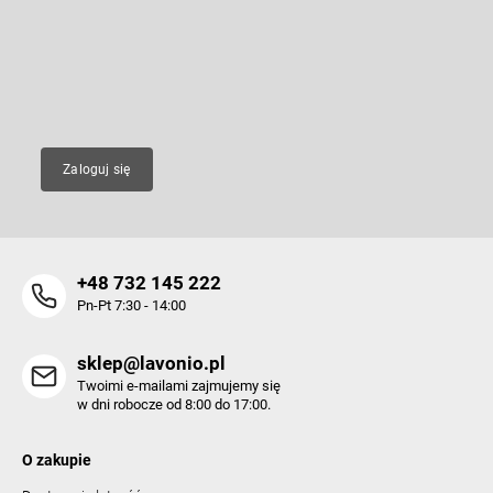
p
l
k
Wpisz swój e-mail, a my będziemy przesyłać ci informacje na temat
i
nowych produktów na naszym e-shop.
a
s
t
E-mail
y
Zaloguj się
+48 732 145 222
Pn-Pt 7:30 - 14:00
sklep@lavonio.pl
Twoimi e-mailami zajmujemy się
w dni robocze od 8:00 do 17:00.
O zakupie