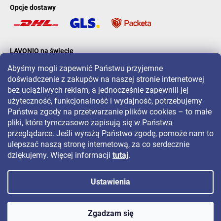
Opcje dostawy
LAVONIO na świecie
Abyśmy mogli zapewnić Państwu przyjemne
doświadczenie z zakupów na naszej stronie internetowej
bez uciążliwych reklam, a jednocześnie zapewnili jej
użyteczność, funkcjonalność i wydajność, potrzebujemy
Państwa zgody na przetwarzanie plików cookies – to małe
Aby być na bieżąco z promocjami, konkursami i zniżkami, śledź nas
pliki, które tymczasowo zapisują się w Państwa
na:
przeglądarce. Jeśli wyrażą Państwo zgodę, pomoże nam to
ulepszać naszą stronę internetową, za co serdecznie
dziękujemy. Więcej informacji
tutaj
.
Ustawienia
Copyright 2026
LAVONIO.pl
. Wszystkie prawa zastrzeżone.
Zgadzam się