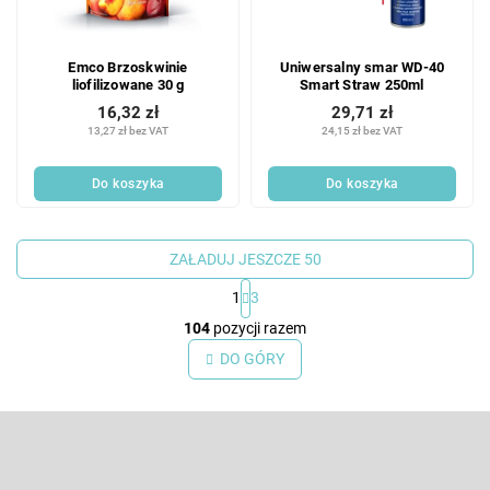
Emco Brzoskwinie
Uniwersalny smar WD-40
liofilizowane 30 g
Smart Straw 250ml
16,32 zł
29,71 zł
13,27 zł bez VAT
24,15 zł bez VAT
Do koszyka
Do koszyka
ZAŁADUJ JESZCZE 50
1
3
K
104
pozycji razem
o
n
DO GÓRY
t
r
S
o
l
t
k
o
Odbierz newsletter
i