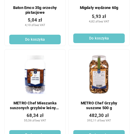
o
d
Baton Emco 35g orzechy
Migdały wędzone 60g
d
u
pistacjowe
u
k
5,93 zł
5,04 zł
k
4,82 zł bez VAT
t
4,10 zł bez VAT
t
ó
ó
w
Do koszyka
Do koszyka
w
METRO Chef Mieszanka
METRO Chef Grzyby
suszonych grzybów leśnych
suszone 500 g
100 g
68,34 zł
482,30 zł
55,56 zł bez VAT
392,11 zł bez VAT