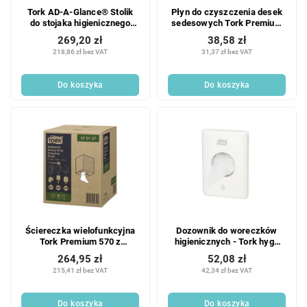
Tork AD-A-Glance® Stolik
Płyn do czyszczenia desek
do stojaka higienicznego
sedesowych Tork Premium
511055 - 1 szt.
475 ml S2 - 1 szt.
269,20 zł
38,58 zł
218,86 zł bez VAT
31,37 zł bez VAT
Do koszyka
Do koszyka
Ściereczka wielofunkcyjna
Dozownik do woreczków
Tork Premium 570 z
higienicznych - Tork hygo
włókniny - mała rolka 1 szt.
kaseta biała B5
264,95 zł
52,08 zł
215,41 zł bez VAT
42,34 zł bez VAT
Do koszyka
Do koszyka