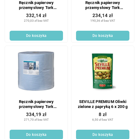
Ręcznik papierowy
Ręcznik papierowy
przemysłowy Tork
przemysłowy Tork
Advanced 430 duża rolka
Advanced 430 mała rolka
332,14 zł
234,14 zł
biały - 1 szt.
biały - 2 szt.
270,03 zł bez VAT
190,36 zł bez VAT
Do koszyka
Do koszyka
Ręcznik papierowy
SEVILLE PREMIUM Oliwki
przemysłowy Tork
zielone z papryką 6 x 200 g
Advanced 430 duża rolka
334,19 zł
8 zł
niebieski - 1 szt.
271,70 zł bez VAT
6,50 zł bez VAT
Do koszyka
Do koszyka