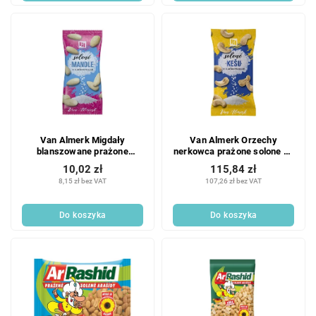
Van Almerk Migdały
Van Almerk Orzechy
blanszowane prażone
nerkowca prażone solone 12
solone 12 x 60 g
x 60 g
10,02 zł
115,84 zł
8,15 zł bez VAT
107,26 zł bez VAT
Do koszyka
Do koszyka