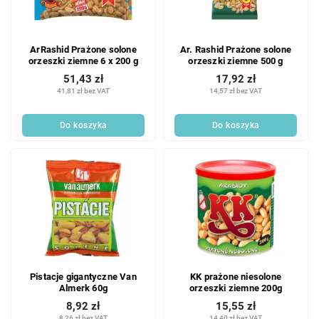
ArRashid Prażone solone
Ar. Rashid Prażone solone
orzeszki ziemne 6 x 200 g
orzeszki ziemne 500 g
51,43 zł
17,92 zł
41,81 zł bez VAT
14,57 zł bez VAT
Do koszyka
Do koszyka
Pistacje gigantyczne Van
KK prażone niesolone
Almerk 60g
orzeszki ziemne 200g
8,92 zł
15,55 zł
8,26 zł bez VAT
14,40 zł bez VAT