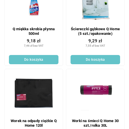
Q miękka skrobia płynna
Ściereczki gąbkowe Q Home
500ml
(5 szt./opakowanie)
9,18 zł
9,29 zł
7,46 zł bez VAT
7,55 zł bez VAT
Do koszyka
Do koszyka
Worek na odpady ciężkie Q
Worki na śmieci Q Home 30
Home 120l
szt./rolka 30L