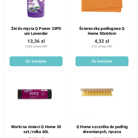
Żel do mycia Q Power 23PD
Ściereczka podłogowa Q
uni Lavender
Home 50x60cm
13,36 zł
4,32 zł
10,86 zł bez VAT
3,51 zł bez VAT
Do koszyka
Do koszyka
Worki na śmieci Q Home 30
Q Home szczotka do podłóg
szt./rolka 60L
drewnianych, ręczna