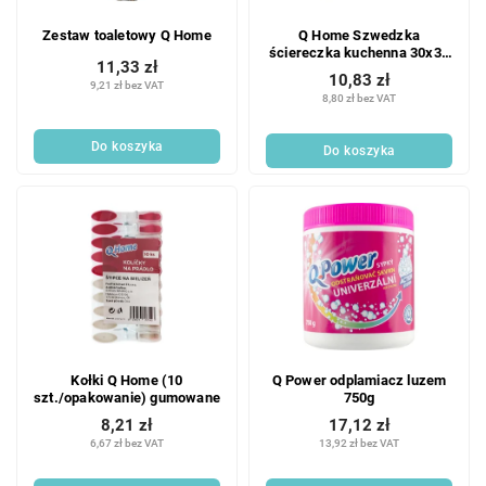
Zestaw toaletowy Q Home
Q Home Szwedzka
ściereczka kuchenna 30x30
11,33 zł
(3 szt./opakowanie)
10,83 zł
9,21 zł bez VAT
8,80 zł bez VAT
Do koszyka
Do koszyka
Kołki Q Home (10
Q Power odplamiacz luzem
szt./opakowanie) gumowane
750g
8,21 zł
17,12 zł
6,67 zł bez VAT
13,92 zł bez VAT