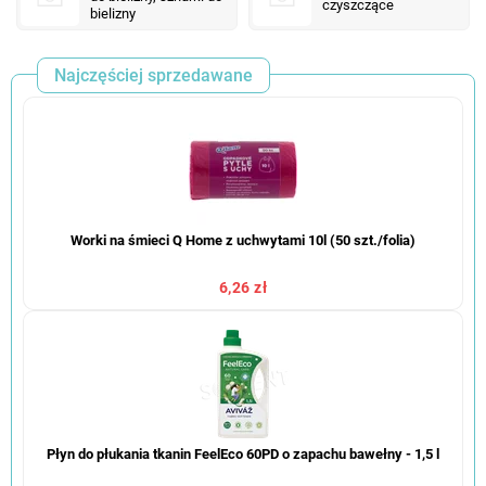
czyszczące
bielizny
Najczęściej sprzedawane
Worki na śmieci Q Home z uchwytami 10l (50 szt./folia)
6,26 zł
Płyn do płukania tkanin FeelEco 60PD o zapachu bawełny - 1,5 l