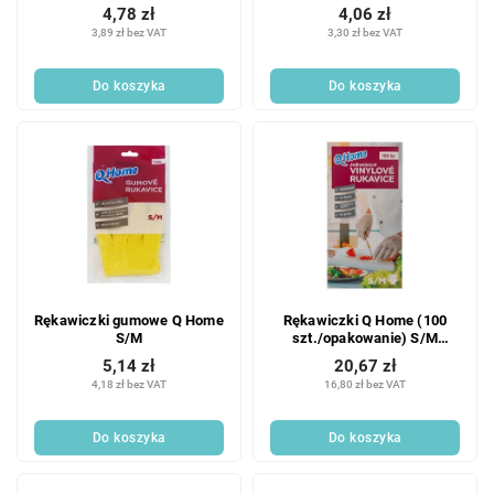
4,78 zł
4,06 zł
3,89 zł bez VAT
3,30 zł bez VAT
Do koszyka
Do koszyka
Rękawiczki gumowe Q Home
Rękawiczki Q Home (100
S/M
szt./opakowanie) S/M
jednorazowe
5,14 zł
20,67 zł
4,18 zł bez VAT
16,80 zł bez VAT
Do koszyka
Do koszyka