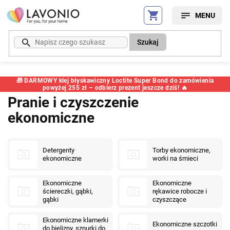
Przejść
do
treści
Szukaj
🎁 DARMOWY klej błyskawiczny Loctite Super Bond do zamówienia
powyżej 255 zł – odbierz prezent jeszcze dziś! 🔥
Pranie i czyszczenie
ekonomiczne
Detergenty
Torby ekonomiczne,
ekonomiczne
worki na śmieci
Ekonomiczne
Ekonomiczne
ściereczki, gąbki,
rękawice robocze i
gąbki
czyszczące
Ekonomiczne klamerki
Ekonomiczne szczotki
do bielizny, sznurki do