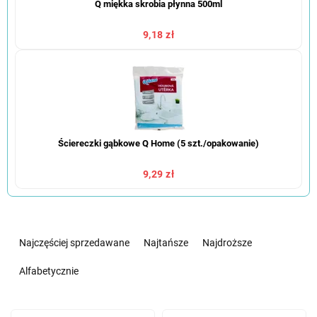
Q miękka skrobia płynna 500ml
9,18 zł
Ściereczki gąbkowe Q Home (5 szt./opakowanie)
9,29 zł
S
o
Najczęściej sprzedawane
Najtańsze
Najdroższe
r
t
Alfabetycznie
o
w
L