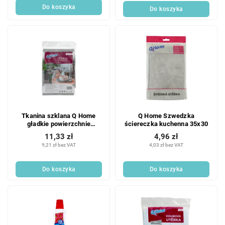
Do koszyka
Do koszyka
Tkanina szklana Q Home
Q Home Szwedzka
gładkie powierzchnie
ściereczka kuchenna 35x30
45x55cm
11,33 zł
4,96 zł
9,21 zł bez VAT
4,03 zł bez VAT
Do koszyka
Do koszyka