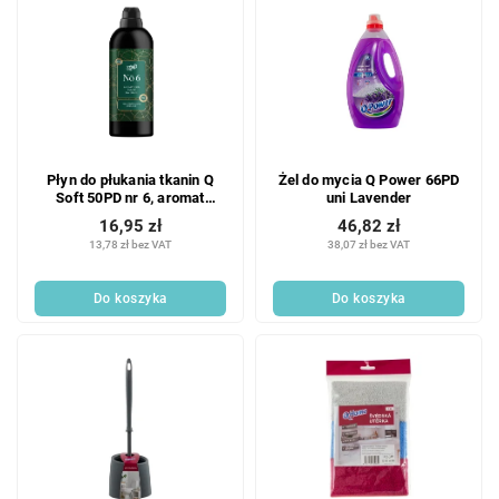
Płyn do płukania tkanin Q
Żel do mycia Q Power 66PD
Soft 50PD nr 6, aromat
uni Lavender
wykończeniowy 1L
16,95 zł
46,82 zł
13,78 zł bez VAT
38,07 zł bez VAT
Do koszyka
Do koszyka