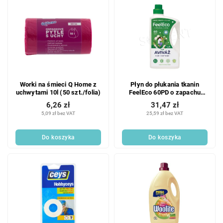
a
i
n
s
i
t
e
a
p
p
r
r
o
o
d
Worki na śmieci Q Home z
Płyn do płukania tkanin
d
u
uchwytami 10l (50 szt./folia)
FeelEco 60PD o zapachu
u
k
bawełny - 1,5 l
6,26 zł
31,47 zł
k
t
5,09 zł bez VAT
25,59 zł bez VAT
t
ó
ó
w
Do koszyka
Do koszyka
w