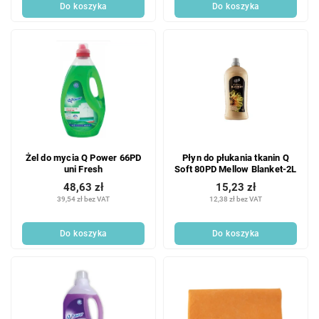
Do koszyka
Do koszyka
Żel do mycia Q Power 66PD
Płyn do płukania tkanin Q
uni Fresh
Soft 80PD Mellow Blanket-2L
48,63 zł
15,23 zł
39,54 zł bez VAT
12,38 zł bez VAT
Do koszyka
Do koszyka