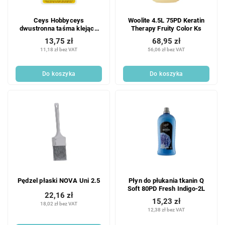
Ceys Hobbyceys
Woolite 4.5L 75PD Keratin
dwustronna taśma klejąca
Therapy Fruity Color Ks
15 mm x 2 m
13,75 zł
68,95 zł
11,18 zł bez VAT
56,06 zł bez VAT
Do koszyka
Do koszyka
Pędzel płaski NOVA Uni 2.5
Płyn do płukania tkanin Q
Soft 80PD Fresh Indigo-2L
22,16 zł
15,23 zł
18,02 zł bez VAT
12,38 zł bez VAT