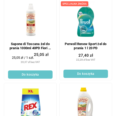
SPECJALNA ZNIŻKA
Sapone di Toscana żel do
Perwoll Renew Sport żel do
prania 1000ml 40PD Fiori di
prania 1 l 20 PD
Campo
25,05 zł
27,40 zł
Cena
25,05 zł / 1 szt.
22,28 zł bez VAT
jednostkowa:
20,37 zł bez VAT
Do koszyka
Do koszyka