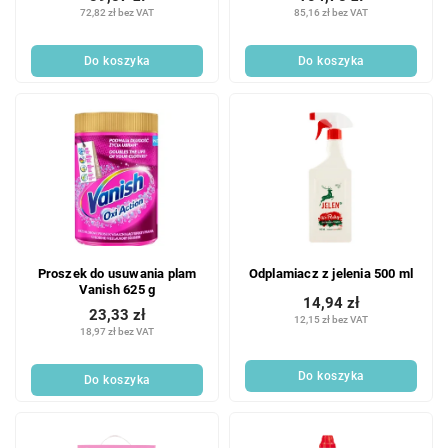
72,82 zł bez VAT
85,16 zł bez VAT
Do koszyka
Do koszyka
Proszek do usuwania plam
Odplamiacz z jelenia 500 ml
Vanish 625 g
14,94 zł
23,33 zł
12,15 zł bez VAT
18,97 zł bez VAT
Do koszyka
Do koszyka