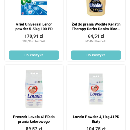
Ariel Universal Lenor
Żel do prania Woolite Keratin
powder 5.5 kg 100 PD
Therapy Darks Denim Black,
4,5 l, 75 dawek
170,91 zł
64,51 zł
138,95 zł bez VAT
52,45 zł bez VAT
Do koszyka
Do koszyka
Proszek Lovela 41PD do
Lovela Powder 4,1 kg 41PD
prania kolorowego
Biały
89,57 zł
104,75 zł