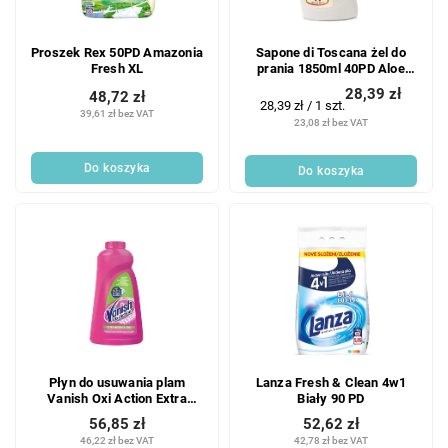
Proszek Rex 50PD Amazonia
Sapone di Toscana żel do
Fresh XL
prania 1850ml 40PD Aloe
Vera Color
28,39 zł
48,72 zł
Cena
28,39 zł / 1 szt.
39,61 zł bez VAT
jednostkowa:
23,08 zł bez VAT
Do koszyka
Do koszyka
Płyn do usuwania plam
Lanza Fresh & Clean 4w1
Vanish Oxi Action Extra
Biały 90 PD
Hygiene 940 ml
56,85 zł
52,62 zł
46,22 zł bez VAT
42,78 zł bez VAT