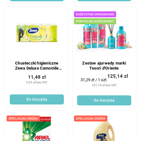
KORZYSTNE OPAKOWANIE
POMYSŁ NA DZIEŃ KOBIET
Chusteczki higieniczne
Zestaw ajurwedy marki
Zewa Deluxe Camomile
Tesori d'Oriente
Comfort 3-warstwowe,
125,14 zł
11,48 zł
10×10 szt.
Cena
31,29 zł / 1 szt.
9,33 zł bez VAT
jednostkowa:
101,74 zł bez VAT
Do koszyka
Do koszyka
SPECJALNA ZNIŻKA
SPECJALNA ZNIŻKA