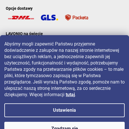
Opcje dostawy
LAVONIO na świecie
Abyśmy mogli zapewnić Państwu przyjemne
doświadczenie z zakupów na naszej stronie internetowej
bez uciążliwych reklam, a jednocześnie zapewnili jej
użyteczność, funkcjonalność i wydajność, potrzebujemy
Państwa zgody na przetwarzanie plików cookies – to małe
Aby być na bieżąco z promocjami, konkursami i zniżkami, śledź nas
pliki, które tymczasowo zapisują się w Państwa
na:
przeglądarce. Jeśli wyrażą Państwo zgodę, pomoże nam to
ulepszać naszą stronę internetową, za co serdecznie
dziękujemy. Więcej informacji
tutaj
.
Ustawienia
Copyright 2026
LAVONIO.pl
. Wszystkie prawa zastrzeżone.
Zgadzam się