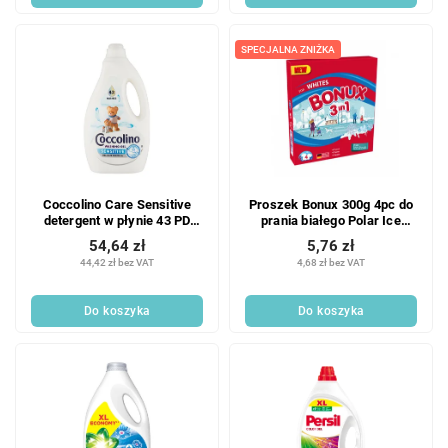
SPECJALNA ZNIŻKA
Coccolino Care Sensitive
Proszek Bonux 300g 4pc do
detergent w płynie 43 PD
prania białego Polar Ice
1,72 l
Fresh
54,64 zł
5,76 zł
44,42 zł bez VAT
4,68 zł bez VAT
Do koszyka
Do koszyka