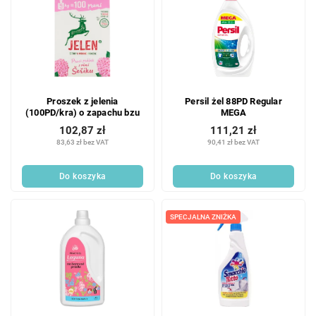
Proszek z jelenia
Persil żel 88PD Regular
(100PD/kra) o zapachu bzu
MEGA
102,87 zł
111,21 zł
83,63 zł bez VAT
90,41 zł bez VAT
Do koszyka
Do koszyka
SPECJALNA ZNIŻKA