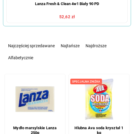
Lanza Fresh & Clean 4w1 Biały 90 PD
52,62 zł
S
o
Najczęściej sprzedawane
Najtańsze
Najdroższe
r
t
Alfabetycznie
o
w
L
a
i
SPECJALNA ZNIŻKA
n
s
i
t
e
a
p
p
r
r
o
o
d
Mydło marsylskie Lanza
Hlubna Ava soda kryształ 1
d
u
250g
kg