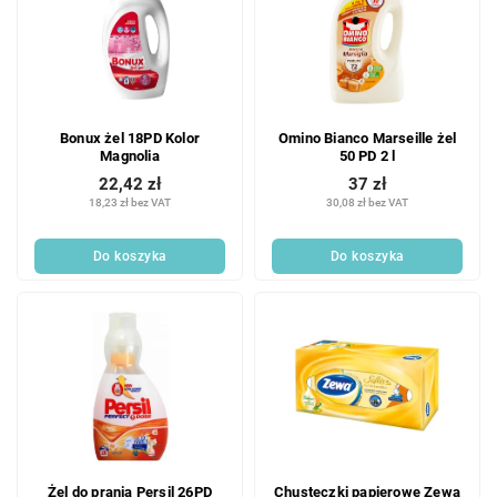
Bonux żel 18PD Kolor
Omino Bianco Marseille żel
Magnolia
50 PD 2 l
22,42 zł
37 zł
18,23 zł bez VAT
30,08 zł bez VAT
Do koszyka
Do koszyka
Żel do prania Persil 26PD
Chusteczki papierowe Zewa