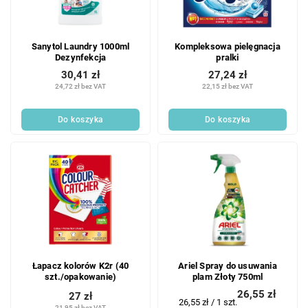
Sanytol Laundry 1000ml
Kompleksowa pielęgnacja
Dezynfekcja
pralki
30,41 zł
27,24 zł
24,72 zł bez VAT
22,15 zł bez VAT
Do koszyka
Do koszyka
Łapacz kolorów K2r (40
Ariel Spray do usuwania
szt./opakowanie)
plam Złoty 750ml
26,55 zł
27 zł
Cena
26,55 zł / 1 szt.
21,95 zł bez VAT