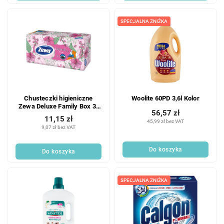
SPECJALNA ZNIŻKA
Chusteczki higieniczne
Woolite 60PD 3,6l Kolor
Zewa Deluxe Family Box 3-
56,57 zł
warstwowe, 90 szt.
11,15 zł
45,99 zł bez VAT
9,07 zł bez VAT
Do koszyka
Do koszyka
SPECJALNA ZNIŻKA