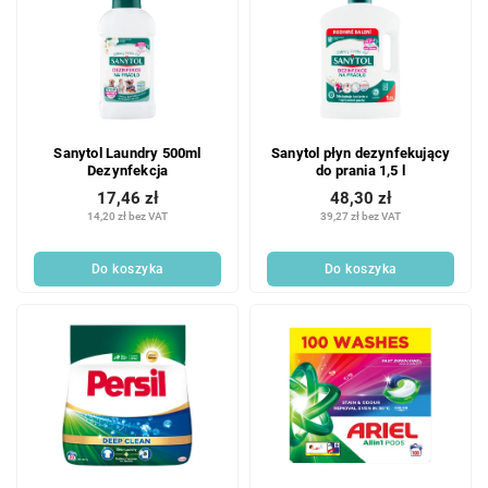
Sanytol Laundry 500ml
Sanytol płyn dezynfekujący
Dezynfekcja
do prania 1,5 l
17,46 zł
48,30 zł
14,20 zł bez VAT
39,27 zł bez VAT
Do koszyka
Do koszyka