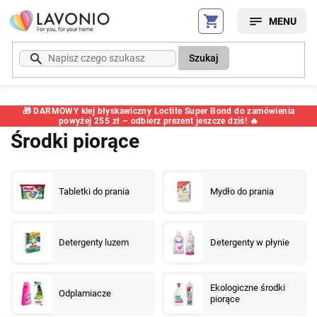
Przejść
do
treści
Szukaj
🎁 DARMOWY klej błyskawiczny Loctite Super Bond do zamówienia
powyżej 255 zł – odbierz prezent jeszcze dziś! 🔥
Środki piorące
Tabletki do prania
Mydło do prania
Detergenty luzem
Detergenty w płynie
Ekologiczne środki
Odplamiacze
piorące