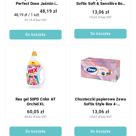
Perfect Dose Jaśmin i
Softis Soft & Sensitive Box
Cytryna 858ml
4-warstwowe, 80 szt.
48,19 zł
13,06 zł
Cena
48,19 zł / 1 szt.
10,62 zł bez VAT
jednostkowa:
39,18 zł bez VAT
Do koszyka
Do koszyka
Rex gel 50PD Color AT
Chusteczki papierowe Zewa
Orchid XL
Softis Style Box 4-
warstwowe, 80 szt.
60,05 zł
13,06 zł
48,82 zł bez VAT
10,62 zł bez VAT
Do koszyka
Do koszyka