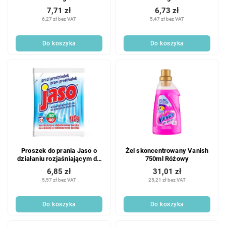
u
k
7,71 zł
6,73 zł
k
t
6,27 zł bez VAT
5,47 zł bez VAT
t
ó
ó
w
Do koszyka
Do koszyka
w
Proszek do prania Jaso o
Żel skoncentrowany Vanish
działaniu rozjaśniającym do
750ml Różowy
zasłon 110g
6,85 zł
31,01 zł
5,57 zł bez VAT
25,21 zł bez VAT
Do koszyka
Do koszyka