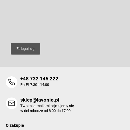
i
p
l
k
Wpisz swój e-mail, a my będziemy przesyłać ci informacje na temat
i
nowych produktów na naszym e-shop.
a
s
t
E-mail
y
Zaloguj się
+48 732 145 222
Pn-Pt 7:30 - 14:00
sklep@lavonio.pl
Twoimi e-mailami zajmujemy się
w dni robocze od 8:00 do 17:00.
O zakupie