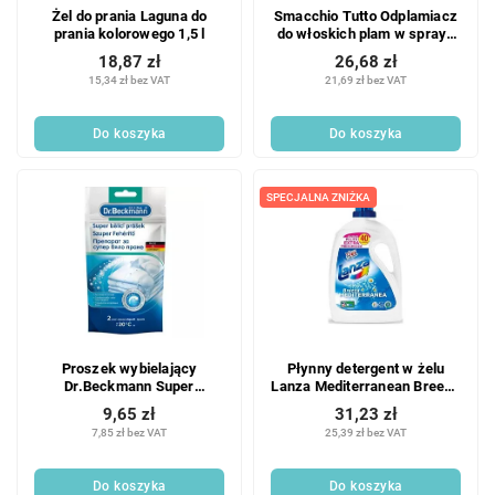
Żel do prania Laguna do
Smacchio Tutto Odplamiacz
prania kolorowego 1,5 l
do włoskich plam w sprayu
500ml
18,87 zł
26,68 zł
15,34 zł bez VAT
21,69 zł bez VAT
Do koszyka
Do koszyka
SPECJALNA ZNIŻKA
Proszek wybielający
Płynny detergent w żelu
Dr.Beckmann Super
Lanza Mediterranean Breeze
Whitening Powder 80 g (2PD)
do prania białych i
9,65 zł
31,23 zł
kolorowych tkanin 40 PD 2 l
7,85 zł bez VAT
25,39 zł bez VAT
Do koszyka
Do koszyka