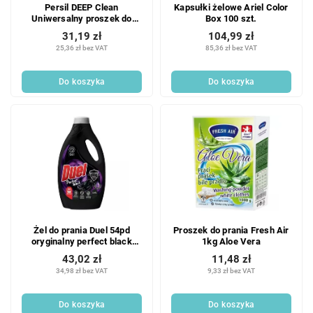
Persil DEEP Clean
Kapsułki żelowe Ariel Color
Uniwersalny proszek do
Box 100 szt.
prania 20 PD
31,19 zł
104,99 zł
25,36 zł bez VAT
85,36 zł bez VAT
Do koszyka
Do koszyka
Żel do prania Duel 54pd
Proszek do prania Fresh Air
oryginalny perfect black
1kg Aloe Vera
2450ml
43,02 zł
11,48 zł
34,98 zł bez VAT
9,33 zł bez VAT
Do koszyka
Do koszyka