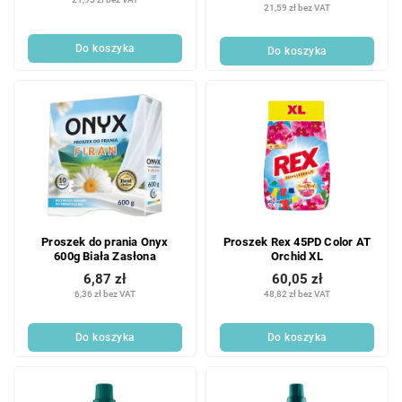
jednostkowa:
21,59 zł bez VAT
Do koszyka
Do koszyka
Proszek do prania Onyx
Proszek Rex 45PD Color AT
600g Biała Zasłona
Orchid XL
6,87 zł
60,05 zł
6,36 zł bez VAT
48,82 zł bez VAT
Do koszyka
Do koszyka