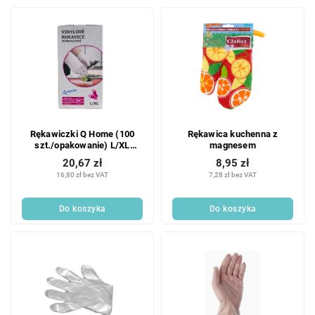
Rękawiczki Q Home (100
Rękawica kuchenna z
szt./opakowanie) L/XL
magnesem
jednorazowe
20,67 zł
8,95 zł
16,80 zł bez VAT
7,28 zł bez VAT
Do koszyka
Do koszyka