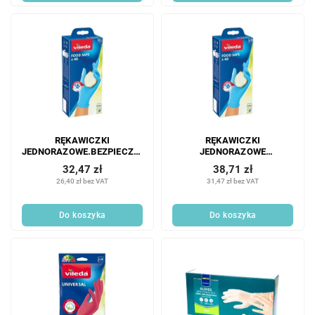
RĘKAWICZKI
RĘKAWICZKI
JEDNORAZOWE.BEZPIECZNE
JEDNORAZOWE
DLA ŻYWNOŚCI 40 SZT. M/L
BEZPIECZNE DLA
32,47 zł
38,71 zł
ŻYWNOŚCI 40 SZT. S/M
26,40 zł bez VAT
31,47 zł bez VAT
Do koszyka
Do koszyka