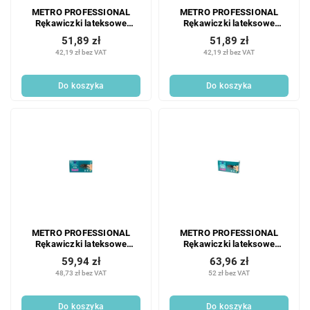
METRO PROFESSIONAL
METRO PROFESSIONAL
Rękawiczki lateksowe
Rękawiczki lateksowe
bezpudrowe rozmiar M 100
bezpudrowe rozmiar L 100
51,89 zł
51,89 zł
szt.
szt.
42,19 zł bez VAT
42,19 zł bez VAT
Do koszyka
Do koszyka
METRO PROFESSIONAL
METRO PROFESSIONAL
Rękawiczki lateksowe
Rękawiczki lateksowe
bezpudrowe, czarne,
bezpudrowe, czarne,
59,94 zł
63,96 zł
rozmiar S, 100 szt.
rozmiar XL, 100 szt.
48,73 zł bez VAT
52 zł bez VAT
Do koszyka
Do koszyka