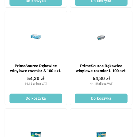
Do koszyka
Do koszyka
w
PrimeSource Rękawice
PrimeSource Rękawice
winylowe rozmiar S 100 szt.
winylowe rozmiar L 100 szt.
54,30 zł
54,30 zł
44,15 zł bez VAT
44,15 zł bez VAT
Do koszyka
Do koszyka