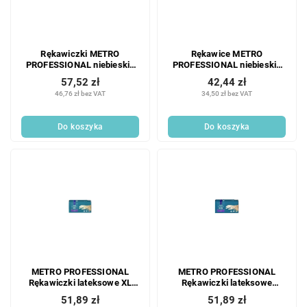
Rękawiczki METRO
Rękawice METRO
PROFESSIONAL niebieskie
PROFESSIONAL niebieskie
rozmiar M nitrylowe. 100
nitrylowe rozmiar S 100 szt.
57,52 zł
42,44 zł
szt.
46,76 zł bez VAT
34,50 zł bez VAT
Do koszyka
Do koszyka
METRO PROFESSIONAL
METRO PROFESSIONAL
Rękawiczki lateksowe XL
Rękawiczki lateksowe
białe 100 szt.
bezpudrowe białe 100 szt.
51,89 zł
51,89 zł