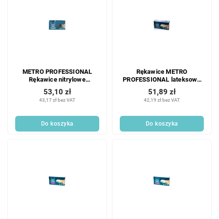
METRO PROFESSIONAL
Rękawice METRO
Rękawice nitrylowe
PROFESSIONAL lateksowe
bezpudrowe rozmiar M
bezpudrowe rozmiar XL 100
53,10 zł
51,89 zł
czarne 100 szt.
szt.
43,17 zł bez VAT
42,19 zł bez VAT
Do koszyka
Do koszyka