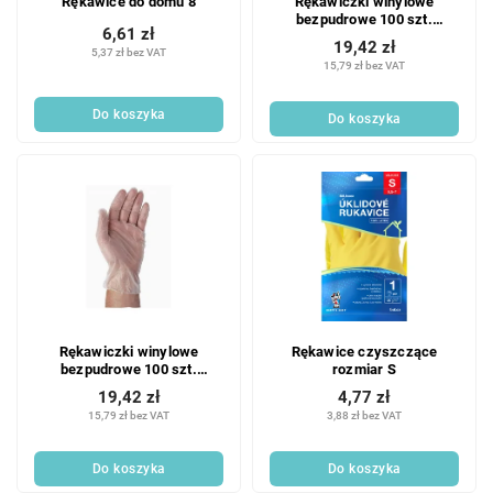
Rękawice do domu 8
Rękawiczki winylowe
bezpudrowe 100 szt.
6,61 zł
rozmiar S
19,42 zł
5,37 zł bez VAT
15,79 zł bez VAT
Do koszyka
Do koszyka
Rękawiczki winylowe
Rękawice czyszczące
bezpudrowe 100 szt.
rozmiar S
rozmiar M
19,42 zł
4,77 zł
15,79 zł bez VAT
3,88 zł bez VAT
Do koszyka
Do koszyka