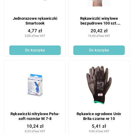
Jednorazowe rękawiczki
Rękawiczki winylowe
Smartcook
bezpudrowe 100 szt.
rozmiar XL
4,77 zł
20,42 zł
3,88 zł bez VAT
16,60 zł bez VAT
Do koszyka
Do koszyka
Rękawiczki nitrylowe Peha-
Rękawice ogrodowe Univ
soft rozmiar M 7-8
Brita czarne nr 10
10,24 zł
5,41 zł
8,33 zł bez VAT
4,40 zł bez VAT