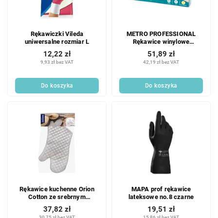
Rękawiczki Vileda
METRO PROFESSIONAL
uniwersalne rozmiar L
Rękawice winylowe
transparentne bezpudrowe S
12,22 zł
51,89 zł
100 szt.
9,93 zł bez VAT
42,19 zł bez VAT
Do koszyka
Do koszyka
Rękawice kuchenne Orion
MAPA prof rękawice
Cotton ze srebrnym
lateksowe no.8 czarne
wykończeniem 1 szt.
37,82 zł
19,51 zł
30,75 zł bez VAT
15,86 zł bez VAT