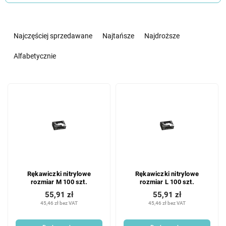
S
o
Najczęściej sprzedawane
Najtańsze
Najdroższe
r
t
Alfabetycznie
o
w
L
a
i
n
s
i
t
e
a
p
p
r
r
o
o
d
Rękawiczki nitrylowe
Rękawiczki nitrylowe
d
u
rozmiar M 100 szt.
rozmiar L 100 szt.
u
k
55,91 zł
55,91 zł
k
t
45,46 zł bez VAT
45,46 zł bez VAT
t
ó
ó
w