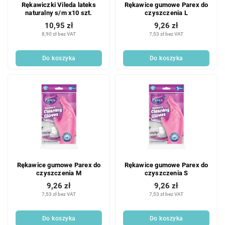
Rękawiczki Vileda lateks
Rękawice gumowe Parex do
naturalny s/m x10 szt.
czyszczenia L
10,95 zł
9,26 zł
8,90 zł bez VAT
7,53 zł bez VAT
Do koszyka
Do koszyka
Rękawice gumowe Parex do
Rękawice gumowe Parex do
czyszczenia M
czyszczenia S
9,26 zł
9,26 zł
7,53 zł bez VAT
7,53 zł bez VAT
Do koszyka
Do koszyka