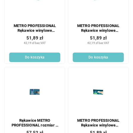
METRO PROFESSIONAL
METRO PROFESSIONAL
Rękawice winylowe
Rękawice winylowe
transparentne bezpudrowe
transparentne bezpudrowe
51,89 zł
51,89 zł
XL 100 szt.
M 100 szt.
42,19 zł bez VAT
42,19 zł bez VAT
Do koszyka
Do koszyka
Rękawice METRO
METRO PROFESSIONAL
PROFESSIONAL rozmiar S
Rękawice winylowe
nitrylowe czarne 100 szt.
transparentne bezpudrowe L
57,52 zł
51,89 zł