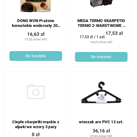
p
r
r
o
o
d
DONG WON Prażone
MEGA TERMO SKARPETKI
d
u
koreańskie wodorosty 20g
TERMO 2-WARSTWOWE 1
u
k
(RONG BIEN AN LIEN HQ)
PARA 43-46
17,53 zł
16,63 zł
k
t
Cena
17,53 zł / 1 szt.
13,52 zł bez VAT
t
jednostkowa:
ó
14,25 zł bez VAT
ó
w
w
Do koszyka
Do koszyka
Ciepłe skarpetki męskie z
wieszak aro PVC 12 szt.
alpaki we wzory 3 pary
36,16 zł
0 zł
29,40 zł bez VAT