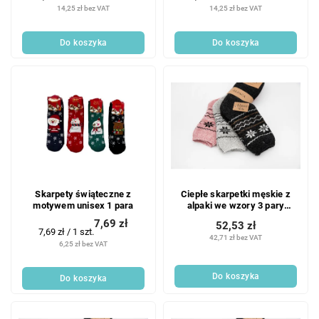
jednostkowa:
jednostkowa:
14,25 zł bez VAT
14,25 zł bez VAT
Do koszyka
Do koszyka
Skarpety świąteczne z
Ciepłe skarpetki męskie z
motywem unisex 1 para
alpaki we wzory 3 pary
Rozmiar: 44-47
7,69 zł
52,53 zł
Cena
7,69 zł / 1 szt.
42,71 zł bez VAT
jednostkowa:
6,25 zł bez VAT
Do koszyka
Do koszyka