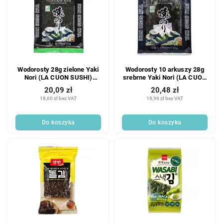
Wodorosty 28g zielone Yaki
Wodorosty 10 arkuszy 28g
Nori (LA CUON SUSHI)
srebrne Yaki Nori (LA CUON
<N7000>
SUSHI) <N1820>
20,09 zł
20,48 zł
18,60 zł bez VAT
18,96 zł bez VAT
Do koszyka
Do koszyka