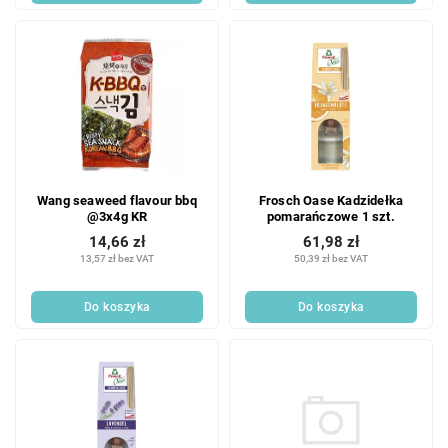
Wang seaweed flavour bbq
Frosch Oase Kadzidełka
@3x4g KR
pomarańczowe 1 szt.
14,66 zł
61,98 zł
13,57 zł bez VAT
50,39 zł bez VAT
Do koszyka
Do koszyka