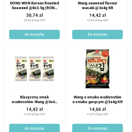
DONG WON Korean Roasted
Wang seaweed flavour
Seaweed @8x3.5g (RONG
wasabi @3x4g KR
BIEN AN LIEN HQ)
30,74 zł
14,42 zł
28,46 zł bez VAT
13,35 zł bez VAT
Do koszyka
Do koszyka
Klasyczny smak
Wang o smaku wodorostów
wodorostów Wang @3x4g
o smaku gorącym @3x4g KR
KR
14,42 zł
14,66 zł
13,35 zł bez VAT
13,57 zł bez VAT
Do koszyka
Do koszyka