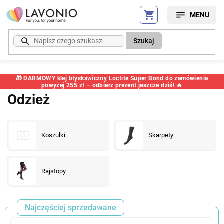
Przejść
do
treści
Szukaj
🎁 DARMOWY klej błyskawiczny Loctite Super Bond do zamówienia
powyżej 255 zł – odbierz prezent jeszcze dziś! 🔥
Odzież
Koszulki
Skarpety
Rajstopy
Najczęściej sprzedawane