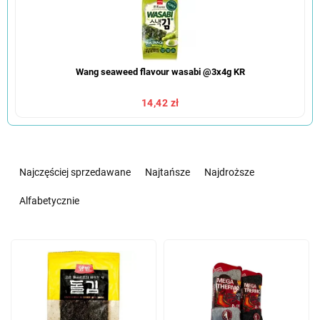
Wang seaweed flavour wasabi @3x4g KR
14,42 zł
S
o
Najczęściej sprzedawane
Najtańsze
Najdroższe
r
t
Alfabetycznie
o
w
L
a
i
n
s
i
t
e
a
p