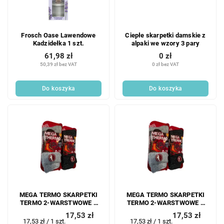
Ciepłe skarpetki damskie z
Frosch Oase Lawendowe
alpaki we wzory 3 pary
Kadzidełka 1 szt.
0 zł
61,98 zł
0 zł bez VAT
50,39 zł bez VAT
Do koszyka
Do koszyka
MEGA TERMO SKARPETKI
MEGA TERMO SKARPETKI
TERMO 2-WARSTWOWE 1
TERMO 2-WARSTWOWE 1
PARA 39-42
PARA 35-38
17,53 zł
17,53 zł
Cena
Cena
17,53 zł / 1 szt.
17,53 zł / 1 szt.