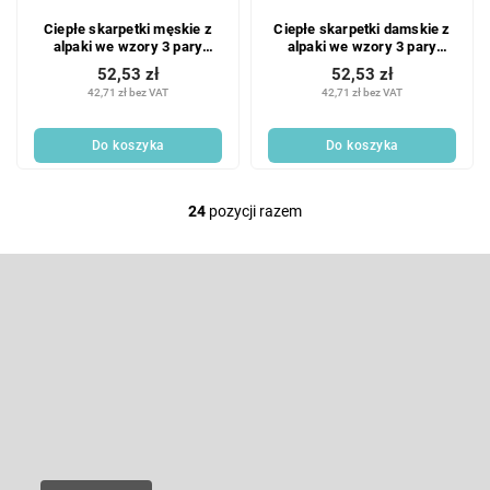
Ciepłe skarpetki męskie z
Ciepłe skarpetki damskie z
alpaki we wzory 3 pary
alpaki we wzory 3 pary
Rozmiar: 44-47
Rozmiar: 35-38
52,53 zł
52,53 zł
42,71 zł bez VAT
42,71 zł bez VAT
Do koszyka
Do koszyka
24
pozycji razem
K
o
n
S
t
t
r
o
Odbierz newsletter
o
p
l
k
Wpisz swój e-mail, a my będziemy przesyłać ci informacje na temat
k
nowych produktów na naszym e-shop.
a
i
l
E-mail
i
s
t