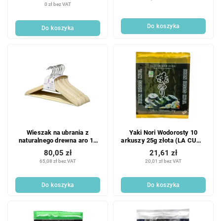
0 zł bez VAT
Do koszyka
Do koszyka
Wieszak na ubrania z
Yaki Nori Wodorosty 10
naturalnego drewna aro 12
arkuszy 25g złota (LA CUON
szt.
SUSHI)
80,05 zł
21,61 zł
65,08 zł bez VAT
20,01 zł bez VAT
Do koszyka
Do koszyka