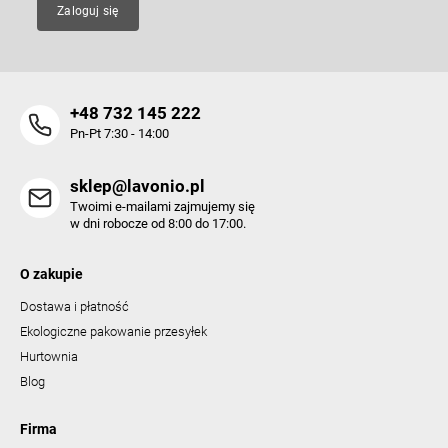
y
Zaloguj się
+48 732 145 222
Pn-Pt 7:30 - 14:00
sklep@lavonio.pl
Twoimi e-mailami zajmujemy się
w dni robocze od 8:00 do 17:00.
O zakupie
Dostawa i płatność
Ekologiczne pakowanie przesyłek
Hurtownia
Blog
Firma