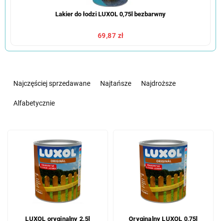
Lakier do łodzi LUXOL 0,75l bezbarwny
69,87 zł
S
o
Najczęściej sprzedawane
Najtańsze
Najdroższe
r
t
Alfabetycznie
o
w
L
a
i
n
s
i
t
e
a
p
p
r
r
o
o
d
LUXOL oryginalny 2.5l
Oryginalny LUXOL 0,75l