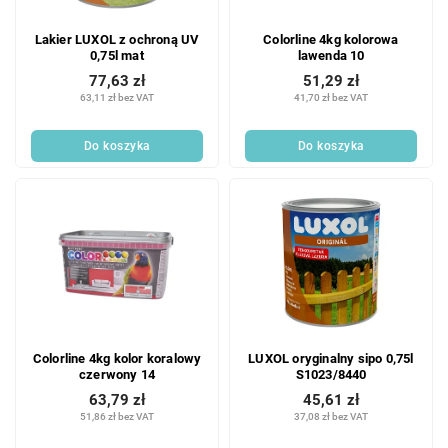
Lakier LUXOL z ochroną UV
Colorline 4kg kolorowa
0,75l mat
lawenda 10
77,63 zł
51,29 zł
63,11 zł bez VAT
41,70 zł bez VAT
Do koszyka
Do koszyka
Colorline 4kg kolor koralowy
LUXOL oryginalny sipo 0,75l
czerwony 14
S1023/8440
63,79 zł
45,61 zł
51,86 zł bez VAT
37,08 zł bez VAT