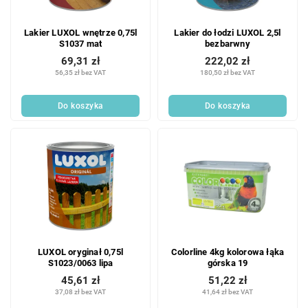
Lakier LUXOL wnętrze 0,75l
Lakier do łodzi LUXOL 2,5l
S1037 mat
bezbarwny
69,31 zł
222,02 zł
56,35 zł bez VAT
180,50 zł bez VAT
Do koszyka
Do koszyka
LUXOL oryginał 0,75l
Colorline 4kg kolorowa łąka
S1023/0063 lipa
górska 19
45,61 zł
51,22 zł
37,08 zł bez VAT
41,64 zł bez VAT