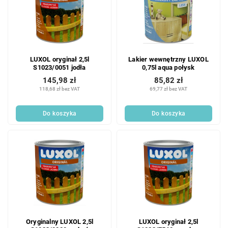
LUXOL oryginał 2,5l
Lakier wewnętrzny LUXOL
S1023/0051 jodła
0,75l aqua połysk
145,98 zł
85,82 zł
118,68 zł bez VAT
69,77 zł bez VAT
Do koszyka
Do koszyka
Oryginalny LUXOL 2,5l
LUXOL oryginał 2,5l