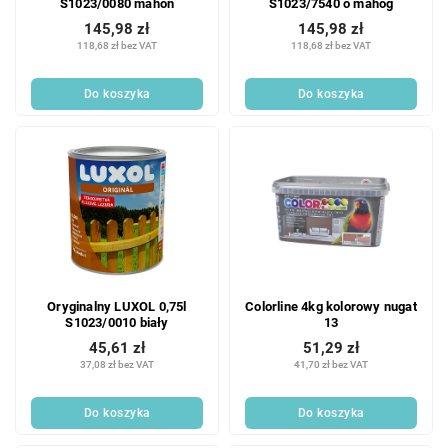
S1023/0080 mahoń
S1023/7540 o mahog
145,98 zł
145,98 zł
118,68 zł bez VAT
118,68 zł bez VAT
Do koszyka
Do koszyka
Oryginalny LUXOL 0,75l
Colorline 4kg kolorowy nugat
S1023/0010 biały
13
45,61 zł
51,29 zł
37,08 zł bez VAT
41,70 zł bez VAT
Do koszyka
Do koszyka