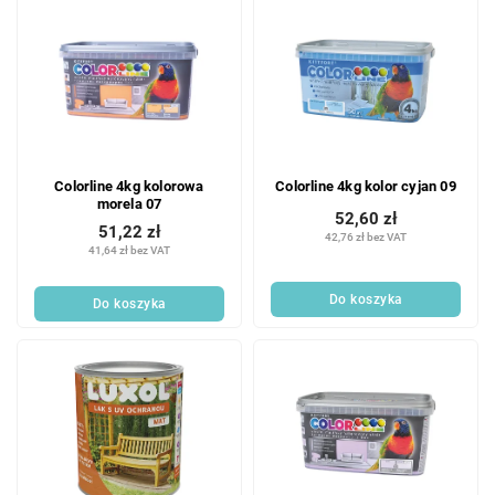
Colorline 4kg kolorowa
Colorline 4kg kolor cyjan 09
morela 07
52,60 zł
51,22 zł
42,76 zł bez VAT
41,64 zł bez VAT
Do koszyka
Do koszyka