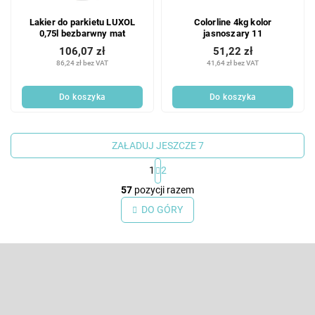
Lakier do parkietu LUXOL
Colorline 4kg kolor
0,75l bezbarwny mat
jasnoszary 11
106,07 zł
51,22 zł
86,24 zł bez VAT
41,64 zł bez VAT
Do koszyka
Do koszyka
ZAŁADUJ JESZCZE 7
1
2
K
57
pozycji razem
o
n
DO GÓRY
t
r
S
o
l
t
k
o
Odbierz newsletter
i
p
l
k
Wpisz swój e-mail, a my będziemy przesyłać ci informacje na temat