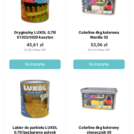
Oryginalny LUXOL 0,75l
Colorline 4kg kolorowa
S1023/0020 kasztan
Wanilia 02
45,61 zł
53,06 zł
37,08 zł bez VAT
43,14 zł bez VAT
Do koszyka
Do koszyka
Lakier do parkietu LUXOL
Colorline 4kg kolorowy
0,75l bezbarwny połysk
słonecznik 05