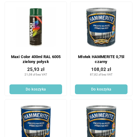
Maxi Color 400ml RAL 6005
Młotek HAMMERITE 0,75l
zielony połysk
czarny
25,93 zł
108,02 zł
21,08 zł bez VAT
87,82 zł bez VAT
Do koszyka
Do koszyka