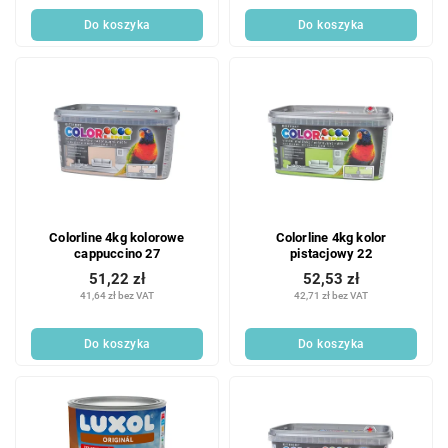
Do koszyka
Do koszyka
Colorline 4kg kolorowe
Colorline 4kg kolor
cappuccino 27
pistacjowy 22
51,22 zł
52,53 zł
41,64 zł bez VAT
42,71 zł bez VAT
Do koszyka
Do koszyka