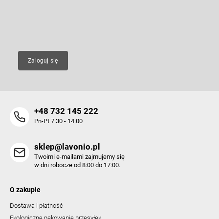
i
nowych produktów na naszym e-shop.
a
s
t
E-mail
y
Zaloguj się
+48 732 145 222
Pn-Pt 7:30 - 14:00
sklep@lavonio.pl
Twoimi e-mailami zajmujemy się
w dni robocze od 8:00 do 17:00.
O zakupie
Dostawa i płatność
Ekologiczne pakowanie przesyłek