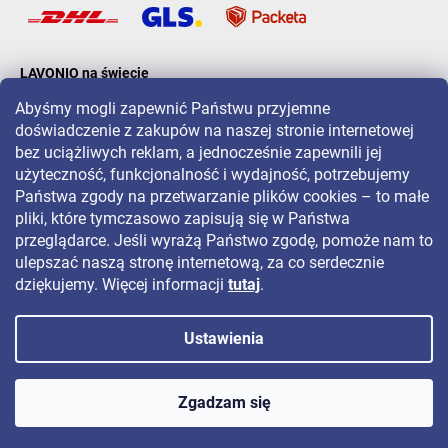
LAVONIO na świecie
Abyśmy mogli zapewnić Państwu przyjemne
doświadczenie z zakupów na naszej stronie internetowej
bez uciążliwych reklam, a jednocześnie zapewnili jej
użyteczność, funkcjonalność i wydajność, potrzebujemy
Państwa zgody na przetwarzanie plików cookies – to małe
Aby być na bieżąco z promocjami, konkursami i zniżkami, śledź nas
pliki, które tymczasowo zapisują się w Państwa
na:
przeglądarce. Jeśli wyrażą Państwo zgodę, pomoże nam to
ulepszać naszą stronę internetową, za co serdecznie
dziękujemy. Więcej informacji
tutaj
.
Ustawienia
Copyright 2026
LAVONIO.pl
. Wszystkie prawa zastrzeżone.
Zgadzam się