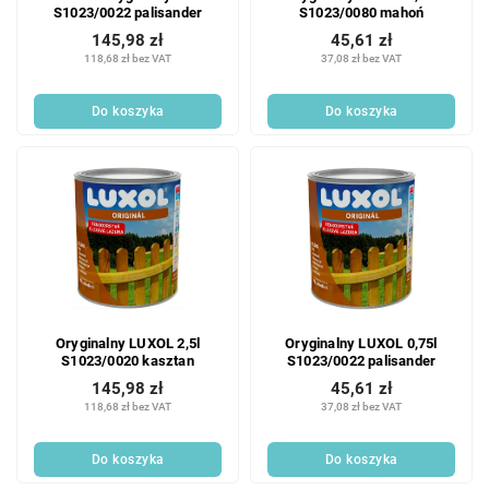
d
u
S1023/0022 palisander
S1023/0080 mahoń
u
k
145,98 zł
45,61 zł
k
t
118,68 zł bez VAT
37,08 zł bez VAT
t
ó
ó
w
Do koszyka
Do koszyka
w
Oryginalny LUXOL 2,5l
Oryginalny LUXOL 0,75l
S1023/0020 kasztan
S1023/0022 palisander
145,98 zł
45,61 zł
118,68 zł bez VAT
37,08 zł bez VAT
Do koszyka
Do koszyka