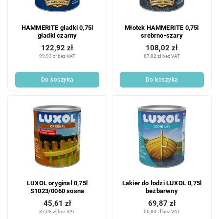
HAMMERITE gładki 0,75l
Młotek HAMMERITE 0,75l
gładki czarny
srebrno-szary
122,92 zł
108,02 zł
99,93 zł bez VAT
87,82 zł bez VAT
Do koszyka
Do koszyka
LUXOL oryginał 0,75l
Lakier do łodzi LUXOL 0,75l
S1023/0060 sosna
bezbarwny
45,61 zł
69,87 zł
37,08 zł bez VAT
56,80 zł bez VAT