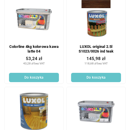
Colorline 4kg kolorowa kawa
LUXOL original 2.5l
latte 04
S1023/0026 ind teak
53,24 zł
145,98 zł
43,28 zł bez VAT
118,68 zł bez VAT
Do koszyka
Do koszyka