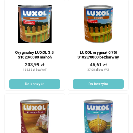
Oryginalny LUXOL 3,5l
LUXOL oryginał 0,75l
S1023/0080 mahoń
S1023/0000 bezbarwny
203,99 zł
45,61 zł
165,85 zł bez VAT
37,08 zł bez VAT
Do koszyka
Do koszyka