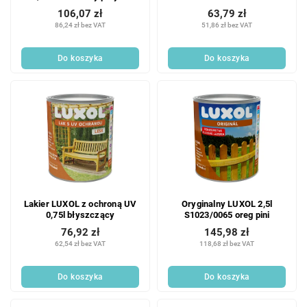
106,07 zł
63,79 zł
86,24 zł bez VAT
51,86 zł bez VAT
Do koszyka
Do koszyka
Lakier LUXOL z ochroną UV
Oryginalny LUXOL 2,5l
0,75l błyszczący
S1023/0065 oreg pini
76,92 zł
145,98 zł
62,54 zł bez VAT
118,68 zł bez VAT
Do koszyka
Do koszyka