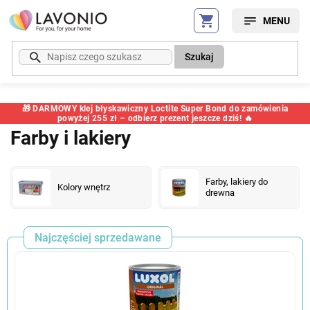
Przejść
do
treści
Szukaj
🎁 DARMOWY klej błyskawiczny Loctite Super Bond do zamówienia
powyżej 255 zł – odbierz prezent jeszcze dziś! 🔥
Farby i lakiery
Farby, lakiery do
Kolory wnętrz
drewna
Najczęściej sprzedawane