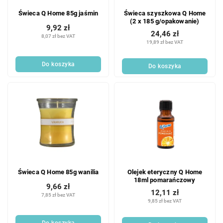
Świeca Q Home 85g jaśmin
Świeca szyszkowa Q Home
(2 x 185 g/opakowanie)
9,92 zł
24,46 zł
8,07 zł bez VAT
19,89 zł bez VAT
Do koszyka
Do koszyka
Świeca Q Home 85g wanilia
Olejek eteryczny Q Home
18ml pomarańczowy
9,66 zł
12,11 zł
7,85 zł bez VAT
9,85 zł bez VAT
Do koszyka