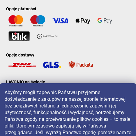
Opcje płatności
Opcje dostawy
LAVONIO na świecie
Abyśmy mogli zapewnić Państwu przyjemne
doświadczenie z zakupów na naszej stronie internetowej
bez uciążliwych reklam, a jednocześnie zapewnili jej
użyteczność, funkcjonalność i wydajność, potrzebujemy
Państwa zgody na przetwarzanie plików cookies – to małe
Aby być na bieżąco z promocjami, konkursami i zniżkami, śledź nas
pliki, które tymczasowo zapisują się w Państwa
na:
przeglądarce. Jeśli wyrażą Państwo zgodę, pomoże nam to