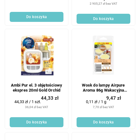
ó
2 905,27 zł bez VAT
ó
w
w
Do koszyka
Do koszyka
Ambi Pur el. 3 objętościowy
Wosk do lampy Airpure
ekspres 20ml Gold Orchid
Aroma 86g Wakacyjna
wanilia
44,33 zł
9,47 zł
Cena
Cena
44,33 zł / 1 szt.
0,11 zł / 1 g
jednostkowa:
jednostkowa:
36,04 zł bez VAT
7,70 zł bez VAT
Do koszyka
Do koszyka