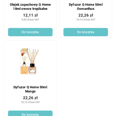
Olejek zapachowy Q Home
Dyfuzor Q Home 50ml
18ml owoce tropikalne
Osmanthus
12,11 zł
22,26 zł
9,85 zł bez VAT
18,10 zł bez VAT
Do koszyka
Do koszyka
Dyfuzor Q Home 50ml
Mango
22,26 zł
18,10 zł bez VAT
Do koszyka