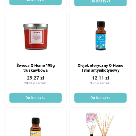
Do koszyka
Świeca Q Home 195g
Olejek eteryczny Q Home
truskawkowa
18ml antynikotynowy
29,27 zł
12,11 zł
23,80 zł bez VAT
9,85 zł bez VAT
Do koszyka
Do koszyka