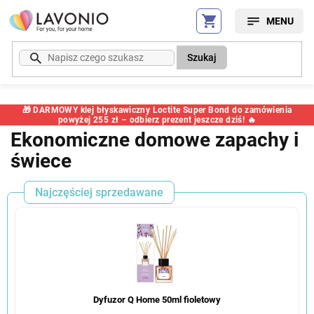
Przejść
do
treści
Szukaj
🎁 DARMOWY klej błyskawiczny Loctite Super Bond do zamówienia
powyżej 255 zł – odbierz prezent jeszcze dziś! 🔥
Ekonomiczne domowe zapachy i
świece
Najczęściej sprzedawane
Dyfuzor Q Home 50ml fioletowy