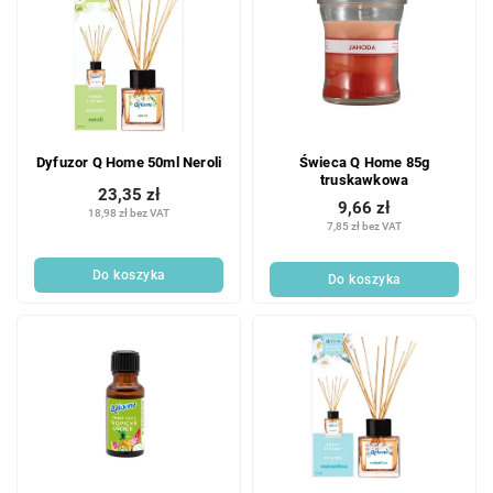
Dyfuzor Q Home 50ml Neroli
Świeca Q Home 85g
truskawkowa
23,35 zł
9,66 zł
18,98 zł bez VAT
7,85 zł bez VAT
Do koszyka
Do koszyka