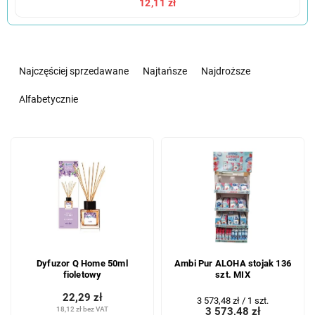
12,11 zł
S
o
Najczęściej sprzedawane
Najtańsze
Najdroższe
r
t
Alfabetycznie
o
w
L
a
i
n
s
i
t
e
a
p
p
r
r
o
o
d
Dyfuzor Q Home 50ml
Ambi Pur ALOHA stojak 136
d
u
fioletowy
szt. MIX
u
k
k
22,29 zł
t
Cena
3 573,48 zł / 1 szt.
18,12 zł bez VAT
3 573,48 zł
t
jednostkowa: