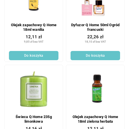
Olejek zapachowy Q Home
Dyfuzor Q Home 50ml Ogród
18ml wanilia
francuski
12,11 zł
22,26 zł
9,85 zł bez VAT
18,10 zł bez VAT
Do koszyka
Do koszyka
Świeca Q Home 235g
Olejek zapachowy Q Home
limonkowa
18ml zielona herbata
14,16 zł
12,11 zł