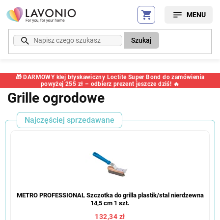
Przejść
do
treści
Szukaj
🎁 DARMOWY klej błyskawiczny Loctite Super Bond do zamówienia
powyżej 255 zł – odbierz prezent jeszcze dziś! 🔥
Grille ogrodowe
Najczęściej sprzedawane
METRO PROFESSIONAL Szczotka do grilla plastik/stal nierdzewna
14,5 cm 1 szt.
132,34 zł