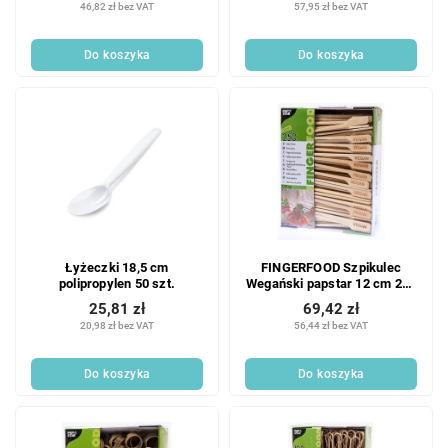
46,82 zł bez VAT
57,95 zł bez VAT
Do koszyka
Do koszyka
Łyżeczki 18,5 cm
FINGERFOOD Szpikulec
polipropylen 50 szt.
Wegański papstar 12 cm 250
szt.
25,81 zł
69,42 zł
20,98 zł bez VAT
56,44 zł bez VAT
Do koszyka
Do koszyka