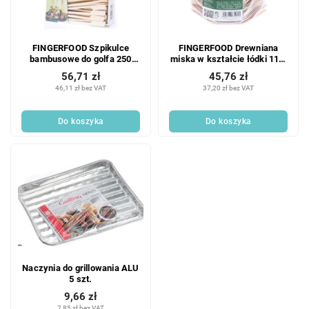
FINGERFOOD Szpikulce
FINGERFOOD Drewniana
bambusowe do golfa 250
miska w kształcie łódki 11 x
szt.
6,5 cm 50 szt.
56,71 zł
45,76 zł
46,11 zł bez VAT
37,20 zł bez VAT
Do koszyka
Do koszyka
Naczynia do grillowania ALU
5 szt.
9,66 zł
7,85 zł bez VAT