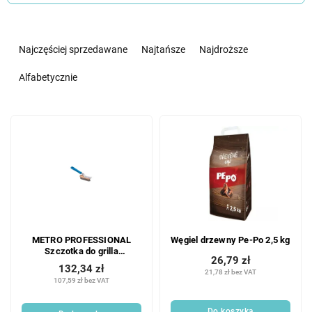
S
o
Najczęściej sprzedawane
Najtańsze
Najdroższe
r
t
Alfabetycznie
o
w
L
a
i
n
s
i
t
e
a
p
p
r
r
o
o
d
METRO PROFESSIONAL
Węgiel drzewny Pe-Po 2,5 kg
d
u
Szczotka do grilla
u
k
26,79 zł
plastik/stal nierdzewna 14,5
132,34 zł
k
cm 1 szt.
21,78 zł bez VAT
t
107,59 zł bez VAT
t
ó
ó
w
Do koszyka