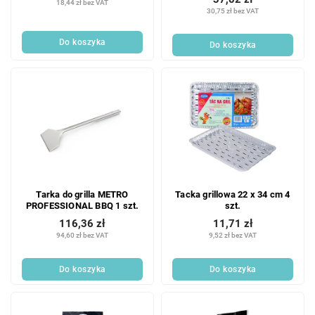
18,44 zł bez VAT
30,75 zł bez VAT
Do koszyka
Do koszyka
Tarka do grilla METRO
Tacka grillowa 22 x 34 cm 4
PROFESSIONAL BBQ 1 szt.
szt.
116,36 zł
11,71 zł
94,60 zł bez VAT
9,52 zł bez VAT
Do koszyka
Do koszyka