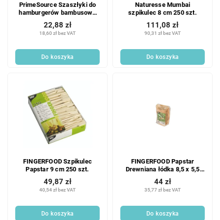
PrimeSource Szaszłyki do
Naturesse Mumbai
hamburgerów bambusowe
szpikulec 8 cm 250 szt.
100 szt.
22,88 zł
111,08 zł
18,60 zł bez VAT
90,31 zł bez VAT
Do koszyka
Do koszyka
FINGERFOOD Szpikulec
FINGERFOOD Papstar
Papstar 9 cm 250 szt.
Drewniana łódka 8,5 x 5,5
cm 50 szt.
49,87 zł
44 zł
40,54 zł bez VAT
35,77 zł bez VAT
Do koszyka
Do koszyka