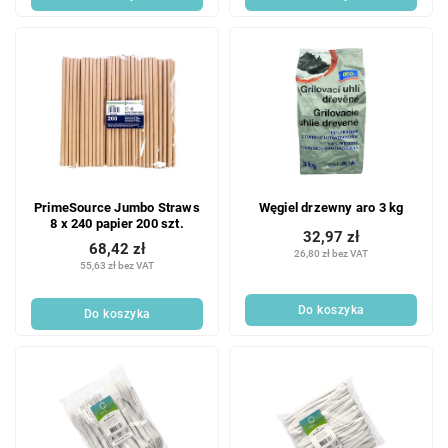
PrimeSource Jumbo Straws
Węgiel drzewny aro 3 kg
8 x 240 papier 200 szt.
32,97 zł
68,42 zł
26,80 zł bez VAT
55,63 zł bez VAT
Do koszyka
Do koszyka