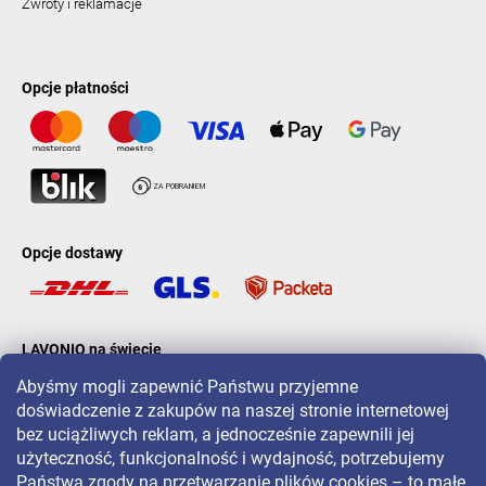
Zwroty i reklamacje
Opcje płatności
Opcje dostawy
LAVONIO na świecie
Abyśmy mogli zapewnić Państwu przyjemne
doświadczenie z zakupów na naszej stronie internetowej
bez uciążliwych reklam, a jednocześnie zapewnili jej
użyteczność, funkcjonalność i wydajność, potrzebujemy
Państwa zgody na przetwarzanie plików cookies – to małe