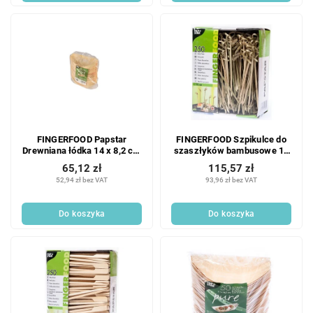
FINGERFOOD Papstar
FINGERFOOD Szpikulce do
Drewniana łódka 14 x 8,2 cm
szaszłyków bambusowe 10
50 szt.
cm 250 szt.
65,12 zł
115,57 zł
52,94 zł bez VAT
93,96 zł bez VAT
Do koszyka
Do koszyka