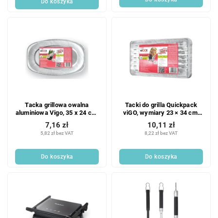
Do koszyka
w
Tacka grillowa owalna
Tacki do grilla Quickpack
aluminiowa Vigo, 35 x 24 cm,
viGO, wymiary 23 × 34 cm,
2 szt.
opakowanie 4 szt.
7,16 zł
10,11 zł
5,82 zł bez VAT
8,22 zł bez VAT
Do koszyka
Do koszyka