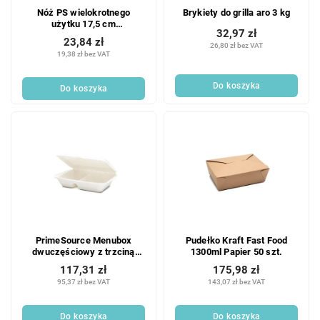
Nóż PS wielokrotnego
Brykiety do grilla aro 3 kg
użytku 17,5 cm
32,97 zł
przezroczysty 100 szt.
23,84 zł
26,80 zł bez VAT
19,38 zł bez VAT
Do koszyka
Do koszyka
PrimeSource Menubox
Pudełko Kraft Fast Food
dwuczęściowy z trzciną
1300ml Papier 50 szt.
cukrową 50 szt.
117,31 zł
175,98 zł
95,37 zł bez VAT
143,07 zł bez VAT
Do koszyka
Do koszyka