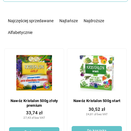
S
o
Najczęściej sprzedawane
Najtańsze
Najdroższe
r
t
Alfabetycznie
o
w
L
a
i
n
s
i
t
e
a
p
p
r
r
o
o
d
Nawóz Kristalon 500g złoty
Nawóz Kristalon 500g start
d
u
premium
u
k
30,52 zł
33,74 zł
k
24,81 zł bez VAT
t
27,43 zł bez VAT
t
ó
ó
w
Do koszyka