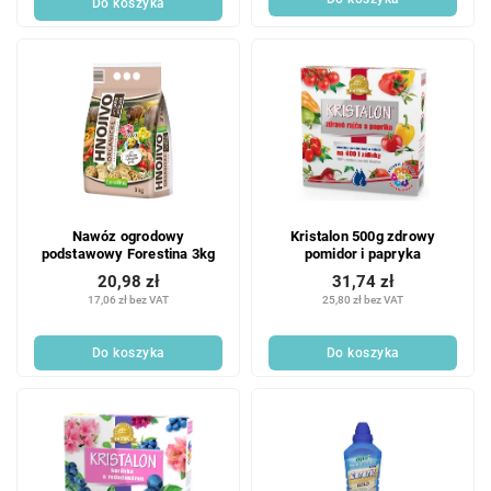
Do koszyka
w
Nawóz ogrodowy
Kristalon 500g zdrowy
podstawowy Forestina 3kg
pomidor i papryka
20,98 zł
31,74 zł
17,06 zł bez VAT
25,80 zł bez VAT
Do koszyka
Do koszyka