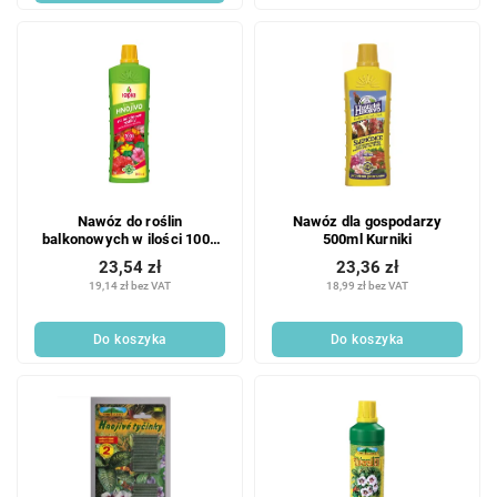
Nawóz do roślin
Nawóz dla gospodarzy
balkonowych w ilości 1000
500ml Kurniki
ml
23,54 zł
23,36 zł
19,14 zł bez VAT
18,99 zł bez VAT
Do koszyka
Do koszyka