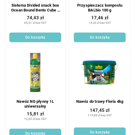
Sistema Divided snack box
Przyspieszacz kompostu
Ocean Bound Bento Cube z
BALbio 100 g
pojemnikiem na jogurt i 2
74,43 zł
17,46 zł
tackami 1,25 l, mix kolorów
60,51 zł bez VAT
14,20 zł bez VAT
Do koszyka
Do koszyka
Nawóz NG płynny 1L
Nawóz do trawy Floria 4kg
uniwersalny
147,45 zł
15,81 zł
119,88 zł bez VAT
12,85 zł bez VAT
Do koszyka
Do koszyka