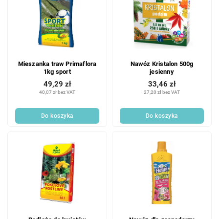
Mieszanka traw Primaflora
Nawóz Kristalon 500g
1kg sport
jesienny
49,29 zł
33,46 zł
40,07 zł bez VAT
27,20 zł bez VAT
Do koszyka
Do koszyka