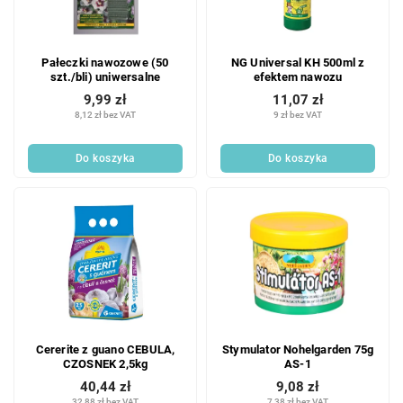
Pałeczki nawozowe (50
NG Universal KH 500ml z
szt./bli) uniwersalne
efektem nawozu
9,99 zł
11,07 zł
8,12 zł bez VAT
9 zł bez VAT
Do koszyka
Do koszyka
Cererite z guano CEBULA,
Stymulator Nohelgarden 75g
CZOSNEK 2,5kg
AS-1
40,44 zł
9,08 zł
32,88 zł bez VAT
7,38 zł bez VAT