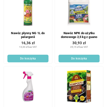
Nawóz płynny NG 1L do
Nawóz NPK do użytku
pelargonii
domowego 2,5 kg z guano
16,36 zł
30,93 zł
13,30 zł bez VAT
25,15 zł bez VAT
Do koszyka
Do koszyka