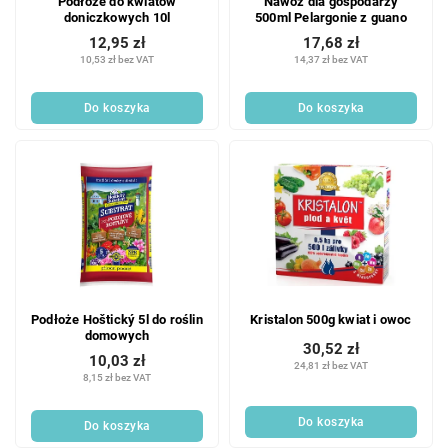
Podłoże do kwiatów
Nawóz dla gospodarzy
doniczkowych 10l
500ml Pelargonie z guano
12,95 zł
17,68 zł
10,53 zł bez VAT
14,37 zł bez VAT
Do koszyka
Do koszyka
Podłoże Hoštický 5l do roślin
Kristalon 500g kwiat i owoc
domowych
30,52 zł
10,03 zł
24,81 zł bez VAT
8,15 zł bez VAT
Do koszyka
Do koszyka