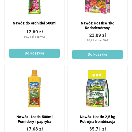
Nawóz do orchidei 500ml
Nawóz Hostice 1kg
Rododendrony
12,60 zł
23,09 zł
10,24 zł bez VAT
18,77 zł bez VAT
Do koszyka
Do koszyka
Nawóz Hostic 500ml
Nawóz Hostic 2,5 kg
Pomidory i papryka
Potrójna kombinacja
17,68 zł
35,71 zł