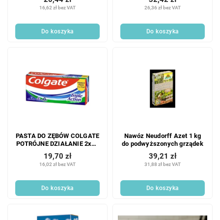
16,62 zł bez VAT
26,36 zł bez VAT
Do koszyka
Do koszyka
PASTA DO ZĘBÓW COLGATE
Nawóz Neudorff Azet 1 kg
POTRÓJNE DZIAŁANIE 2x75
do podwyższonych grządek
ML
19,70 zł
39,21 zł
16,02 zł bez VAT
31,88 zł bez VAT
Do koszyka
Do koszyka