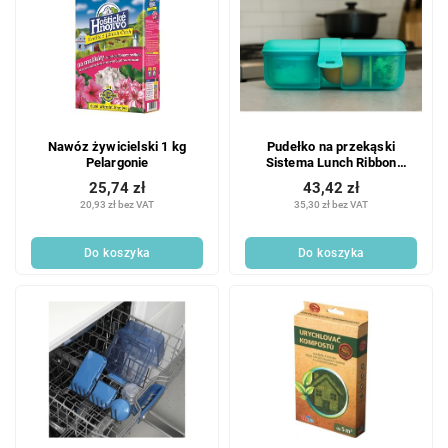
Nawóz żywicielski 1 kg
Pudełko na przekąski
Pelargonie
Sistema Lunch Ribbon
Divided Snack Box z
25,74 zł
43,42 zł
pojemnikiem na jogurt 1,1 l,
20,93 zł bez VAT
35,30 zł bez VAT
miętowe
Do koszyka
Do koszyka