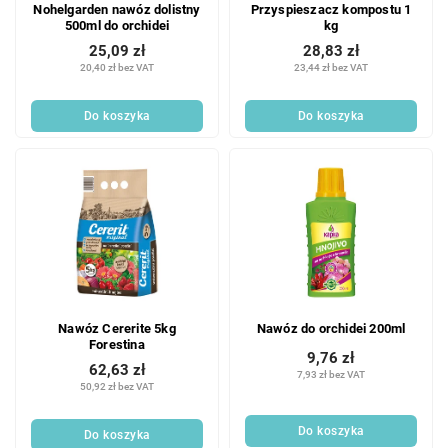
Nohelgarden nawóz dolistny
Przyspieszacz kompostu 1
500ml do orchidei
kg
25,09 zł
28,83 zł
20,40 zł bez VAT
23,44 zł bez VAT
Do koszyka
Do koszyka
Nawóz Cererite 5kg
Nawóz do orchidei 200ml
Forestina
9,76 zł
62,63 zł
7,93 zł bez VAT
50,92 zł bez VAT
Do koszyka
Do koszyka