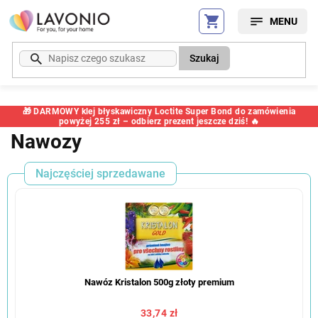
Przejść
do
treści
Szukaj
🎁 DARMOWY klej błyskawiczny Loctite Super Bond do zamówienia
powyżej 255 zł – odbierz prezent jeszcze dziś! 🔥
Nawozy
Najczęściej sprzedawane
Nawóz Kristalon 500g złoty premium
33,74 zł