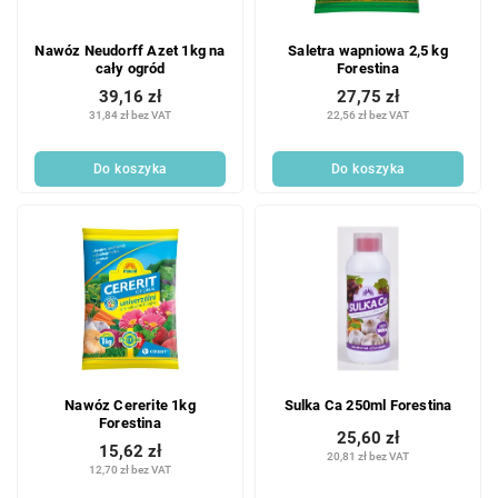
Nawóz Neudorff Azet 1kg na
Saletra wapniowa 2,5 kg
cały ogród
Forestina
39,16 zł
27,75 zł
31,84 zł bez VAT
22,56 zł bez VAT
Do koszyka
Do koszyka
Nawóz Cererite 1kg
Sulka Ca 250ml Forestina
Forestina
25,60 zł
15,62 zł
20,81 zł bez VAT
12,70 zł bez VAT