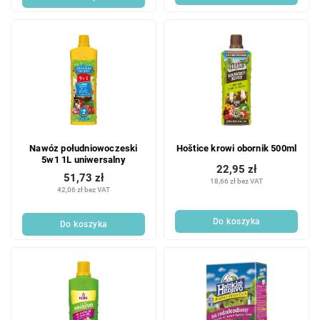
Nawóz południowoczeski
Hoštice krowi obornik 500ml
5w1 1L uniwersalny
22,95 zł
51,73 zł
18,66 zł bez VAT
42,06 zł bez VAT
Do koszyka
Do koszyka