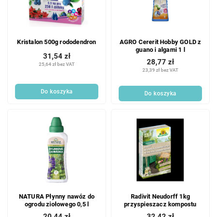
Kristalon 500g rododendron
AGRO Cererit Hobby GOLD z
guano i algami 1 l
31,54 zł
28,77 zł
25,64 zł bez VAT
23,39 zł bez VAT
Do koszyka
Do koszyka
NATURA Płynny nawóz do
Radivit Neudorff 1kg
ogrodu ziołowego 0,5 l
przyspieszacz kompostu
20,44 zł
32,42 zł