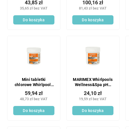
43,85 zł
100,16 zł
35,65 zł bez VAT
81,43 zł bez VAT
Do koszyka
Do koszyka
Mini tabletki
MARIMEX Whirlpools
chlorowe Whirlpools
Wellness&Spa pH+
Marimex
(podwyższenie pH)
59,94 zł
24,10 zł
Wellness&Spa 500 g
400 g
48,73 zł bez VAT
19,59 zł bez VAT
1 szt.
Do koszyka
Do koszyka