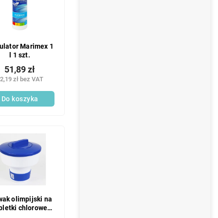
ulator Marimex 1
l 1 szt.
51,89 zł
2,19 zł bez VAT
Do koszyka
wak olimpijski na
bletki chlorowe
duży 1 szt.