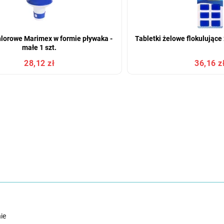
hlorowe Marimex w formie pływaka -
Tabletki żelowe flokulujące
małe 1 szt.
28,12 zł
36,16 z
ie