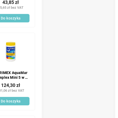
43,85 zł
5,65 zł bez VAT
Do koszyka
RIMEX AquaMar
plex Mini 5 w 1
0,9 kg
124,30 zł
01,06 zł bez VAT
Do koszyka