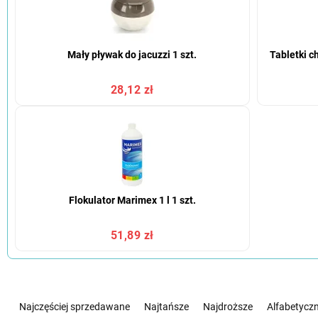
Mały pływak do jacuzzi 1 szt.
Tabletki c
28,12 zł
Flokulator Marimex 1 l 1 szt.
51,89 zł
S
o
Najczęściej sprzedawane
Najtańsze
Najdroższe
Alfabetyczn