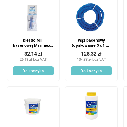
Klej do folii
Wąż basenowy
basenowej Marimex 1
(opakowanie 5 x 1 m)
szt.
1 szt.
32,14 zł
128,32 zł
26,13 zł bez VAT
104,33 zł bez VAT
Do koszyka
Do koszyka