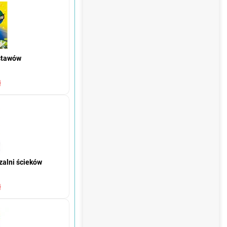
stawów
ł
zalni ścieków
ł