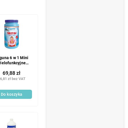
guna 6 w 1 Mini
ielofunkcyjne
tabletki do
69,88 zł
całorocznej
lęgnacji wody w
6,81 zł bez VAT
basenie, 1 kg
Do koszyka