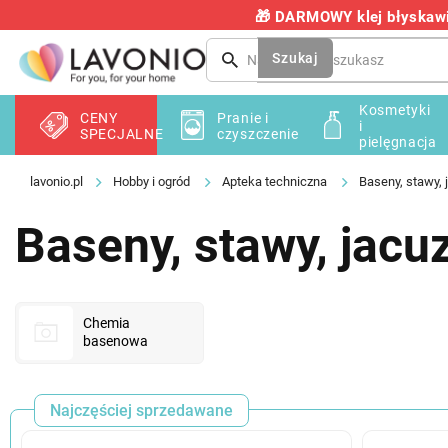
Przejść
🎁 DARMOWY klej błyskawic
do
treści
Szukaj
Kosmetyki
CENY
Pranie i
i
SPECJALNE
czyszczenie
pielęgnacja
Hobby i ogród
Apteka techniczna
Baseny, stawy, 
Baseny, stawy, jacuz
Chemia
basenowa
Najczęściej sprzedawane