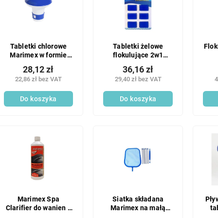
Tabletki chlorowe
Tabletki żelowe
Flok
Marimex w formie
flokulujące 2w1
pływaka - małe 1 szt.
Marimex 1 szt.
28,12 zł
36,16 zł
22,86 zł bez VAT
29,40 zł bez VAT
4
Do koszyka
Do koszyka
Marimex Spa
Siatka składana
Pły
Clarifier do wanien z
Marimex na małą
ta
hydromasażem
powierzchnię z