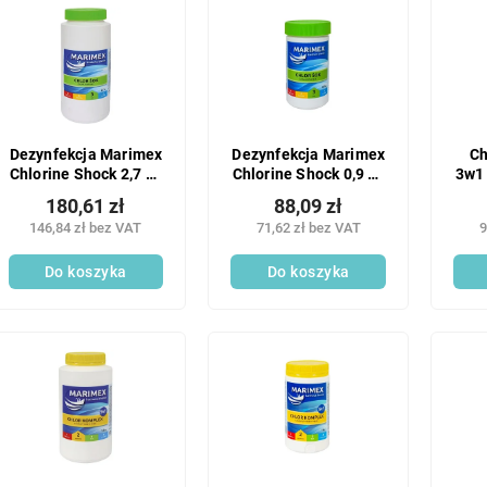
Dezynfekcja Marimex
Dezynfekcja Marimex
Ch
Chlorine Shock 2,7 kg
Chlorine Shock 0,9 kg
3w1 
1 szt.
1 szt.
180,61 zł
88,09 zł
146,84 zł bez VAT
71,62 zł bez VAT
9
Do koszyka
Do koszyka