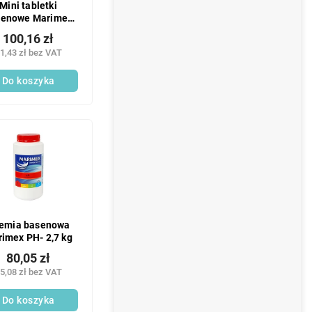
Mini tabletki
senowe Marimex
900 g
100,16 zł
1,43 zł bez VAT
Do koszyka
emia basenowa
imex PH- 2,7 kg
80,05 zł
5,08 zł bez VAT
Do koszyka