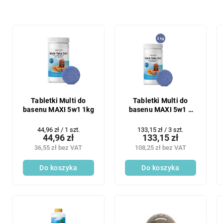
r
t
o
L
w
i
a
s
n
t
i
a
e
p
p
r
r
o
Tabletki Multi do
Tabletki Multi do
o
basenu MAXI 5w1 1kg
basenu MAXI 5w1 3
d
kg
d
u
Cena
Cena
44,96 zł / 1 szt.
133,15 zł / 3 szt.
u
k
44,96 zł
133,15 zł
jednostkowa:
jednostkowa:
k
t
36,55 zł bez VAT
108,25 zł bez VAT
t
ó
ó
w
Do koszyka
Do koszyka
w