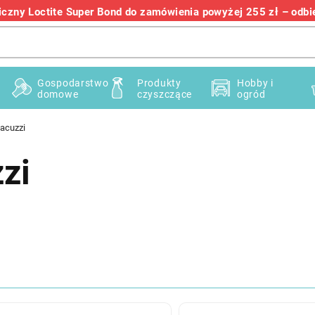
zny Loctite Super Bond do zamówienia powyżej 255 zł – odbier
+48 732 145 222
Gospodarstwo
Produkty
Hobby i
domowe
czyszczące
ogród
jacuzzi
zi