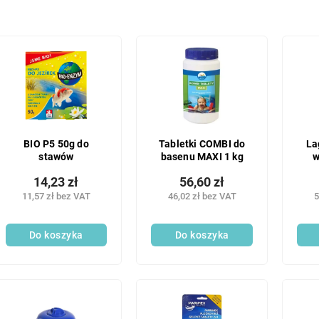
BIO P5 50g do
Tabletki COMBI do
La
stawów
basenu MAXI 1 kg
w
14,23 zł
56,60 zł
pie
11,57 zł bez VAT
46,02 zł bez VAT
5
Do koszyka
Do koszyka