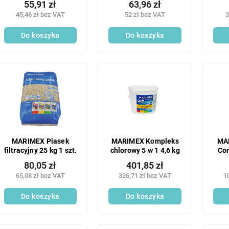
55,91 zł
63,96 zł
600ml
prętem aluminiowym
45,46 zł bez VAT
52 zł bez VAT
3
1 szt.
Do koszyka
Do koszyka
MARIMEX Piasek
MARIMEX Kompleks
MA
filtracyjny 25 kg 1 szt.
chlorowy 5 w 1 4,6 kg
Com
80,05 zł
401,85 zł
65,08 zł bez VAT
326,71 zł bez VAT
1
Do koszyka
Do koszyka