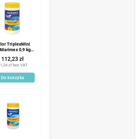
lor TriplexMini
Marimex 0,9 kg 1
szt.
112,23 zł
1,24 zł bez VAT
Do koszyka