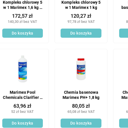
Kompleks chlorowy 5
Kompleks chlorowy 5
w 1 Marimex 1,6 kg 1
w 1 Marimex 1 kg
ba
szt.
172,57 zł
120,27 zł
140,30 zł bez VAT
97,78 zł bez VAT
8
Do koszyka
Do koszyka
Marimex Pool
Chemia basenowa
Ch
Chemicals Clarifier 1
Marimex PH+ 1,8 kg
Mar
l 1 szt.
63,96 zł
80,05 zł
52 zł bez VAT
65,08 zł bez VAT
6
Do koszyka
Do koszyka