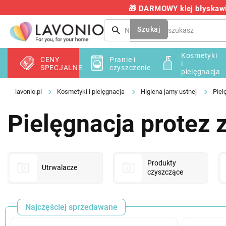
Przejść
🎁 DARMOWY klej błyskawic
do
treści
Szukaj
Kosmetyki
CENY
Pranie i
i
SPECJALNE
czyszczenie
pielęgnacja
Kosmetyki i pielęgnacja
Higiena jamy ustnej
Piel
Pielęgnacja protez
Produkty
Utrwalacze
czyszczące
Najczęściej sprzedawane