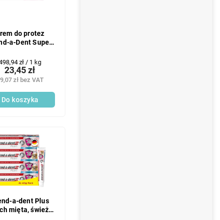
rem do protez
nd-a-Dent Super
Extra Strong,
neutralny 47 g
Cena
498,94 zł / 1 kg
23,45 zł
jednostkowa:
9,07 zł bez VAT
Do koszyka
end-a-dent Plus
sch mięta, świeży
smak 4x40 g