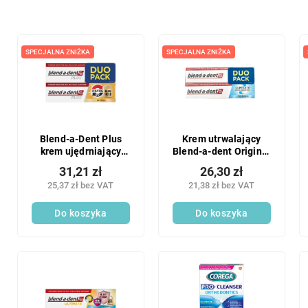
r
t
o
L
w
i
SPECJALNA ZNIŻKA
SPECJALNA ZNIŻKA
a
s
n
t
i
a
e
p
p
r
r
o
Blend-a-Dent Plus
Krem utrwalający
o
krem ujędrniający
Blend-a-dent Original
d
duo pack 2x 40 g
2x47g
d
u
31,21 zł
26,30 zł
u
k
25,37 zł bez VAT
21,38 zł bez VAT
k
t
t
Do koszyka
Do koszyka
ó
ó
w
w