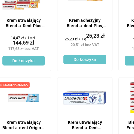
Krem utrwalający
Krem adhezyjny
K
Blend-a-Dent Plus
Blend-a-dent Plus,
Ble
10x40g
niezrównane
25,23 zł
mocowanie, bez
Cena
14,47 zł / 1 szt.
Cena
25,23 zł / 1 g
fluoru, 40 g
144,69 zł
jednostkowa:
jednostkowa:
20,51 zł bez VAT
117,63 zł bez VAT
1
Do koszyka
Do koszyka
SPECJALNA ZNIŻKA
Krem utrwalający
Krem utrwalający
Bl
Blend-a-dent Original
Blend-a-Dent
Fri
47g
Professional 40 g