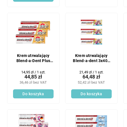
Krem utrwalający
Krem utrwalający
Blend-a-Dent Plus
Blend-a-dent 3x40g
3x40g
Ultimate
Cena
Cena
14,95 zł / 1 szt.
21,49 zł / 1 szt.
44,85 zł
64,48 zł
jednostkowa:
jednostkowa:
36,46 zł bez VAT
52,42 zł bez VAT
Do koszyka
Do koszyka