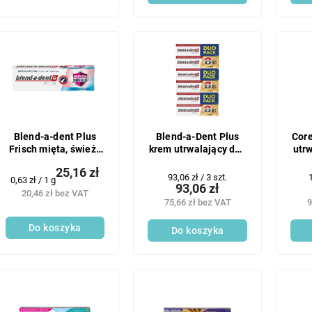
Blend-a-dent Plus
Blend-a-Dent Plus
Core
Frisch mięta, świeży
krem utrwalający duo
utrw
smak 40 g
pack 3x (2
mo
25,16 zł
szt./opakowanie/40
Cena
93,06 zł / 3 szt.
1
Cena
0,63 zł / 1 g
g)
93,06 zł
jednostkowa:
j
jednostkowa:
20,46 zł bez VAT
75,66 zł bez VAT
9
Do koszyka
Do koszyka