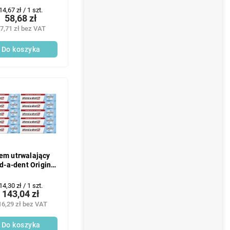
Cena
14,67 zł / 1 szt.
58,68 zł
jednostkowa:
7,71 zł bez VAT
Do koszyka
em utrwalający
d-a-dent Original
10x47g
Cena
14,30 zł / 1 szt.
143,04 zł
jednostkowa:
16,29 zł bez VAT
Do koszyka