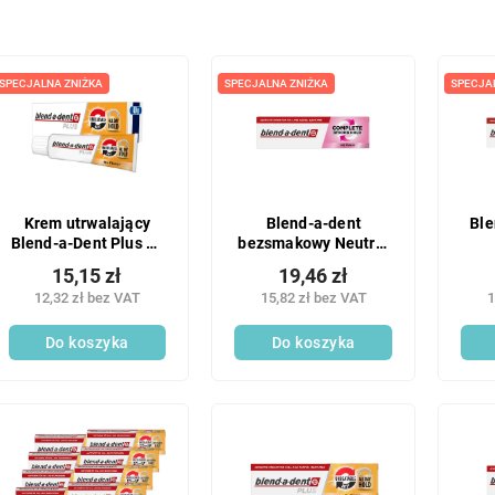
SPECJALNA ZNIŻKA
SPECJALNA ZNIŻKA
SPECJA
Krem utrwalający
Blend-a-dent
Ble
Blend-a-Dent Plus 40
bezsmakowy Neutral
g
47 g
15,15 zł
19,46 zł
12,32 zł bez VAT
15,82 zł bez VAT
1
Do koszyka
Do koszyka