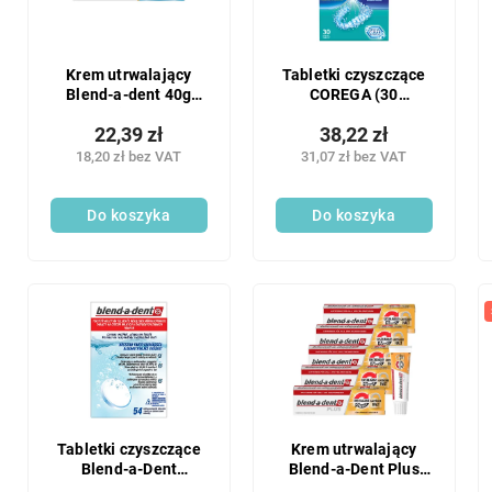
Krem utrwalający
Tabletki czyszczące
Blend-a-dent 40g
COREGA (30
Ultimate
szt./opakowanie)
22,39 zł
38,22 zł
Ortho
18,20 zł bez VAT
31,07 zł bez VAT
Do koszyka
Do koszyka
Tabletki czyszczące
Krem utrwalający
Blend-a-Dent
Blend-a-Dent Plus
Freshness 54 szt.
5x40g