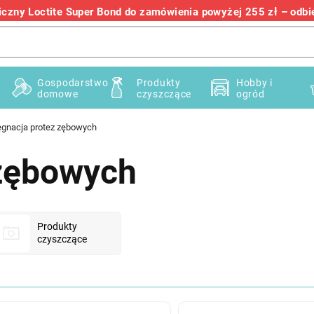
zny Loctite Super Bond do zamówienia powyżej 255 zł – odbier
+48 732 145 222
Gospodarstwo
Produkty
Hobby i
domowe
czyszczące
ogród
ęgnacja protez zębowych
 zębowych
Produkty
czyszczące