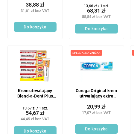
38,88 zł
Cena
13,66 zł / 1 szt.
68,31 zł
31,61 zł bez VAT
jednostkowa:
55,54 zł bez VAT
Do koszyka
Do koszyka
SPECJALNA ZNIŻKA
Krem utrwalający
Corega Original krem
Blend-a-Dent Plus
utrwalający extra
4x40g
mocny 40g
20,99 zł
Cena
13,67 zł / 1 szt.
54,67 zł
17,07 zł bez VAT
jednostkowa:
44,45 zł bez VAT
Do koszyka
Do koszyka