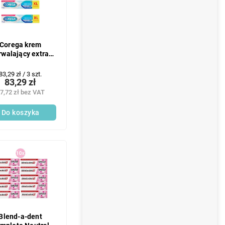
Corega krem
rwalający extra
ocny XL 3x70 g
Cena
83,29 zł / 3 szt.
83,29 zł
jednostkowa:
7,72 zł bez VAT
Do koszyka
Blend-a-dent