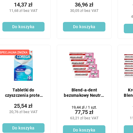
14,37 zł
36,96 zł
11,68 zł bez VAT
30,05 zł bez VAT
4
Do koszyka
Do koszyka
SPECJALNA ZNIŻKA
Tabletki do
Blend-a-dent
Kr
czyszczenia protez
bezsmakowy Neutral
Blen
Corega Glaxo
4x47 g
25,54 zł
Smithkline Bio Tabs
Cena
19,44 zł / 1 szt.
30 szt.
77,75 zł
20,76 zł bez VAT
jednostkowa:
63,21 zł bez VAT
1
Do koszyka
Do koszyka