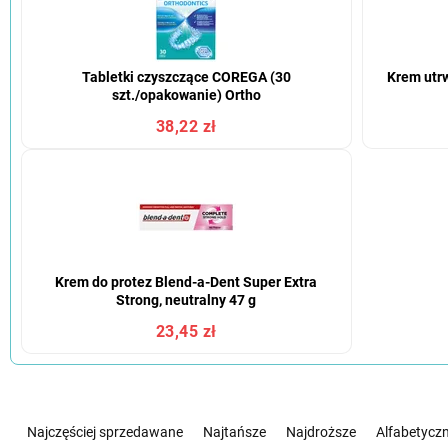
Tabletki czyszczące COREGA (30
Krem utr
szt./opakowanie) Ortho
38,22 zł
Krem do protez Blend-a-Dent Super Extra
Strong, neutralny 47 g
23,45 zł
S
o
Najczęściej sprzedawane
Najtańsze
Najdroższe
Alfabetyczn