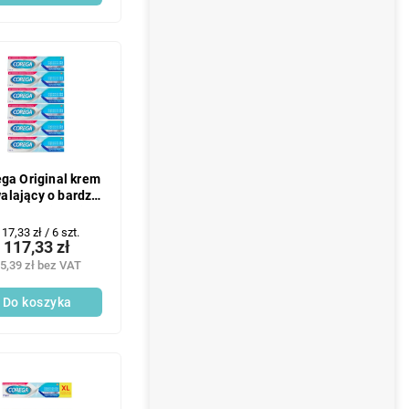
ga Original krem
alający o bardzo
cnym działaniu
6x40g
Cena
17,33 zł / 6 szt.
117,33 zł
ednostkowa:
5,39 zł bez VAT
Do koszyka