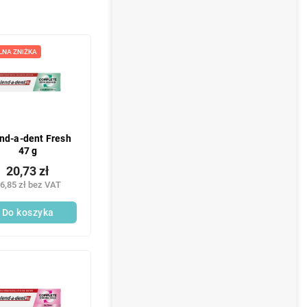
LNA ZNIŻKA
nd-a-dent Fresh
47 g
20,73 zł
6,85 zł bez VAT
Do koszyka