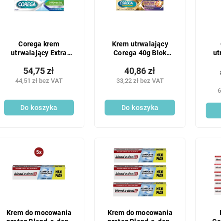
Corega krem
Krem utrwalający
utrwalający Extra
Corega 40g Blok
ut
mocny świeży 3x40 g
spożywczy
m
54,75 zł
40,86 zł
44,51 zł bez VAT
33,22 zł bez VAT
6
Do koszyka
Do koszyka
Krem do mocowania
Krem do mocowania