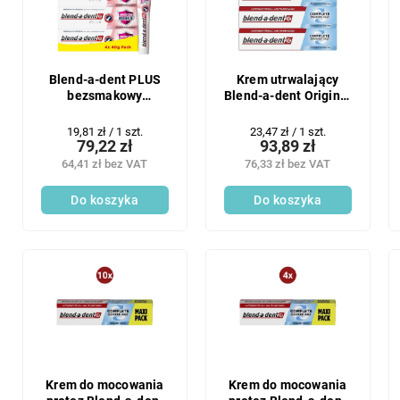
Blend-a-dent PLUS
Krem utrwalający
bezsmakowy
Blend-a-dent Original
neutralny 4x40g
4x47g
Cena
Cena
19,81 zł / 1 szt.
23,47 zł / 1 szt.
79,22 zł
93,89 zł
jednostkowa:
jednostkowa:
64,41 zł bez VAT
76,33 zł bez VAT
Do koszyka
Do koszyka
Krem do mocowania
Krem do mocowania