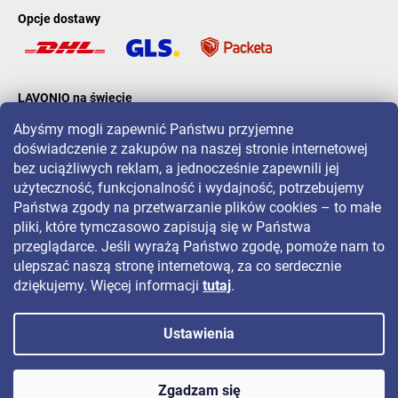
Opcje dostawy
LAVONIO na świecie
Abyśmy mogli zapewnić Państwu przyjemne
doświadczenie z zakupów na naszej stronie internetowej
bez uciążliwych reklam, a jednocześnie zapewnili jej
użyteczność, funkcjonalność i wydajność, potrzebujemy
Państwa zgody na przetwarzanie plików cookies – to małe
Aby być na bieżąco z promocjami, konkursami i zniżkami, śledź nas
pliki, które tymczasowo zapisują się w Państwa
na:
przeglądarce. Jeśli wyrażą Państwo zgodę, pomoże nam to
ulepszać naszą stronę internetową, za co serdecznie
dziękujemy. Więcej informacji
tutaj
.
Ustawienia
Copyright 2026
LAVONIO.pl
. Wszystkie prawa zastrzeżone.
Zgadzam się