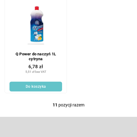
Q Power do naczyń 1L
cytryna
6,78 zł
5,51 zł bez VAT
Do koszyka
11
pozycji razem
K
o
n
S
t
t
r
o
Odbierz newsletter
o