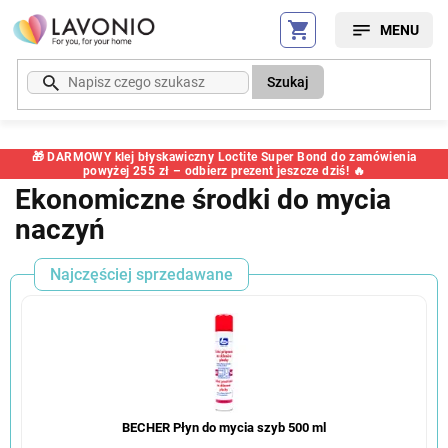
Przejść
do
treści
Szukaj
🎁 DARMOWY klej błyskawiczny Loctite Super Bond do zamówienia
powyżej 255 zł – odbierz prezent jeszcze dziś! 🔥
Ekonomiczne środki do mycia
naczyń
Najczęściej sprzedawane
BECHER Płyn do mycia szyb 500 ml