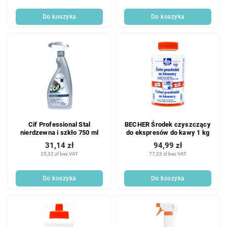
ó
ó
w
Do koszyka
Do koszyka
w
Cif Professional Stal
BECHER Środek czyszczący
nierdzewna i szkło 750 ml
do ekspresów do kawy 1 kg
31,14 zł
94,99 zł
25,32 zł bez VAT
77,23 zł bez VAT
Do koszyka
Do koszyka