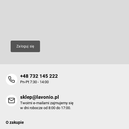
p
l
k
Wpisz swój e-mail, a my będziemy przesyłać ci informacje na temat
k
nowych produktów na naszym e-shop.
a
i
l
E-mail
i
s
t
y
Zaloguj się
+48 732 145 222
Pn-Pt 7:30 - 14:00
sklep@lavonio.pl
Twoimi e-mailami zajmujemy się
w dni robocze od 8:00 do 17:00.
O zakupie