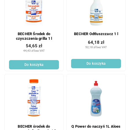
BECHER Środek do
BECHER Odtłuszczacz 1 l
czyszczenia grilla 1 l
64,18 zł
54,65 zł
52,18 zł bez VAT
44,43 zł bez VAT
Do koszyka
Do koszyka
BECHER środek do
Q Power do naczyń 1L Aloes