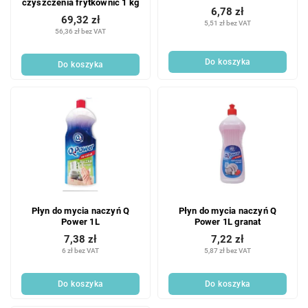
czyszczenia frytkownic 1 kg
6,78 zł
69,32 zł
5,51 zł bez VAT
56,36 zł bez VAT
Do koszyka
Do koszyka
Płyn do mycia naczyń Q
Płyn do mycia naczyń Q
Power 1L
Power 1L granat
7,38 zł
7,22 zł
6 zł bez VAT
5,87 zł bez VAT
Do koszyka
Do koszyka