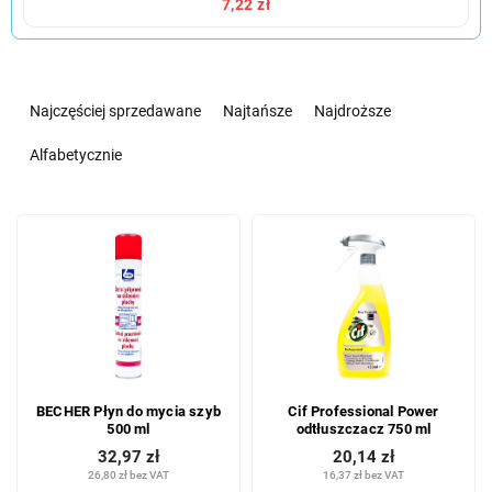
7,22 zł
S
o
Najczęściej sprzedawane
Najtańsze
Najdroższe
r
t
Alfabetycznie
o
w
L
a
i
n
s
i
t
e
a
p
p
r
r
o
o
d
BECHER Płyn do mycia szyb
Cif Professional Power
d
u
500 ml
odtłuszczacz 750 ml
u
k
32,97 zł
20,14 zł
k
t
26,80 zł bez VAT
16,37 zł bez VAT
t