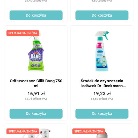
24,45 zł bez VAT
9,80 zł bez VAT
Do koszyka
Do koszyka
SPECJALNA ZNIŻKA
Odtłuszczacz Cillit Bang 750
Środek do czyszczenia
ml
lodówek Dr. Beckmann
Kühlschrank 250 ml
16,91 zł
19,23 zł
13,75 zł bez VAT
15,63 zł bez VAT
Do koszyka
Do koszyka
SPECJALNA ZNIŻKA
SPECJALNA ZNIŻKA