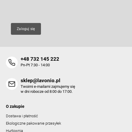
t
E-mail
y
Zaloguj się
+48 732 145 222
Pn-Pt 7:30 - 14:00
sklep@lavonio.pl
Twoimi e-mailami zajmujemy się
w dni robocze od 8:00 do 17:00.
O zakupie
Dostawa i płatność
Ekologiczne pakowanie przesyłek
Hurtownia