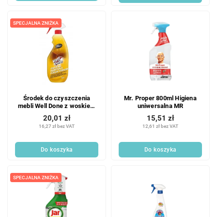
SPECJALNA ZNIŻKA
Środek do czyszczenia
Mr. Proper 800ml Higiena
mebli Well Done z woskiem
uniwersalna MR
pszczelim 750ml
20,01 zł
15,51 zł
16,27 zł bez VAT
12,61 zł bez VAT
Do koszyka
Do koszyka
SPECJALNA ZNIŻKA