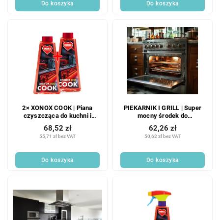
Do koszyka
Do koszyka
2× XONOX COOK | Piana
PIEKARNIK I GRILL | Super
czyszcząca do kuchni i
mocny środek do
tłuszczu | 2× 500 ml
czyszczenia piekarników i
68,52 zł
62,26 zł
grilli | żel w sprayu | 500 ml
55,71 zł bez VAT
50,62 zł bez VAT
Do koszyka
Do koszyka