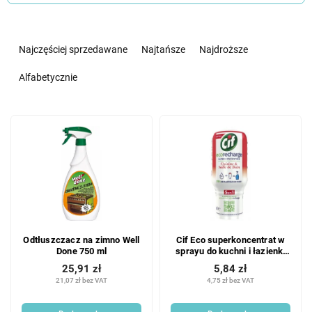
S
o
Najczęściej sprzedawane
Najtańsze
Najdroższe
r
t
Alfabetycznie
o
w
L
a
i
n
s
i
t
e
a
p
p
r
r
o
o
d
Odtłuszczacz na zimno Well
Cif Eco superkoncentrat w
d
u
Done 750 ml
sprayu do kuchni i łazienki
u
k
70ml
25,91 zł
5,84 zł
k
t
21,07 zł bez VAT
4,75 zł bez VAT
t
ó
ó
w