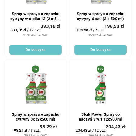
Spray w sprayu o zapachu
Spray w sprayu o zapachu
cytryny w słoiku 12 (2 x 500
cytryny 6 szt. (2 x 500 ml)
ml)
393,16 zł
196,58 zł
Cena
Cena
393,16 zł / 12 szt.
196,58 zł / 6 szt.
jednostkowa:
jednostkowa:
319,64 zł bez VAT
159,82 zł bez VAT
Do koszyka
Do koszyka
Spray w sprayu o zapachu
Słoik Power Spray do
cytryny 3x (2x500 ml)
naczyń 3 w 1 12x500 ml
98,29 zł
204,43 zł
Cena
Cena
98,29 zł / 3 szt.
204,43 zł / 12 szt.
jednostkowa:
jednostkowa:
79,91 zł bez VAT
166,20 zł bez VAT