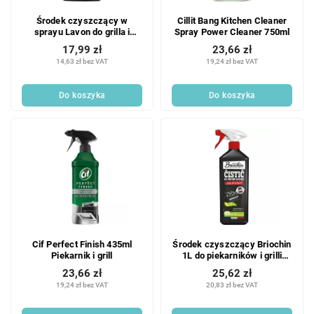
Środek czyszczący w
Cillit Bang Kitchen Cleaner
sprayu Lavon do grilla i
Spray Power Cleaner 750ml
kuchenki 750 ml
17,99 zł
23,66 zł
14,63 zł bez VAT
19,24 zł bez VAT
Do koszyka
Do koszyka
Cif Perfect Finish 435ml
Środek czyszczący Briochin
Piekarnik i grill
1L do piekarników i grilli
Cytryna
23,66 zł
25,62 zł
19,24 zł bez VAT
20,83 zł bez VAT