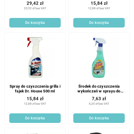
Pomarańczowy
29,42 zł
15,84 zł
23,92 zł bez VAT
12,88 zł bez VAT
Do koszyka
Do koszyka
Spray do czyszczenia grilla i
Środek do czyszczenia
fajek Dr. House 500 ml
wykończeń w sprayu do
kuchni 500 ml
15,84 zł
7,63 zł
12,88 zł bez VAT
6,20 zł bez VAT
Do koszyka
Do koszyka