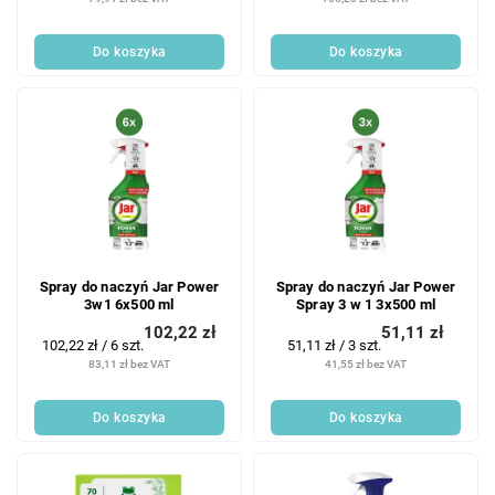
Do koszyka
Do koszyka
Spray do naczyń Jar Power
Spray do naczyń Jar Power
3w1 6x500 ml
Spray 3 w 1 3x500 ml
102,22 zł
51,11 zł
Cena
Cena
102,22 zł / 6 szt.
51,11 zł / 3 szt.
jednostkowa:
jednostkowa:
83,11 zł bez VAT
41,55 zł bez VAT
Do koszyka
Do koszyka