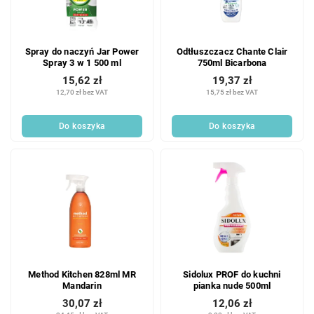
Spray do naczyń Jar Power
Odtłuszczacz Chante Clair
Spray 3 w 1 500 ml
750ml Bicarbona
15,62 zł
19,37 zł
12,70 zł bez VAT
15,75 zł bez VAT
Do koszyka
Do koszyka
Method Kitchen 828ml MR
Sidolux PROF do kuchni
Mandarin
pianka nude 500ml
30,07 zł
12,06 zł