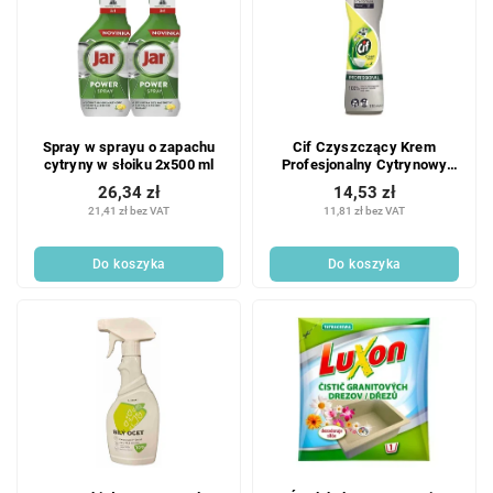
Spray w sprayu o zapachu
Cif Czyszczący Krem
cytryny w słoiku 2x500 ml
Profesjonalny Cytrynowy
750 ml
26,34 zł
14,53 zł
21,41 zł bez VAT
11,81 zł bez VAT
Do koszyka
Do koszyka