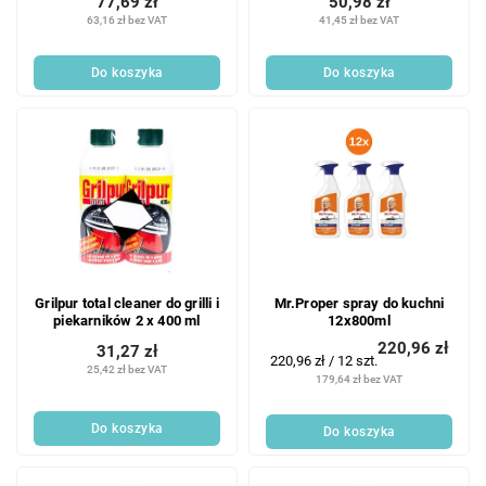
77,69 zł
50,98 zł
63,16 zł bez VAT
41,45 zł bez VAT
Do koszyka
Do koszyka
Grilpur total cleaner do grilli i
Mr.Proper spray do kuchni
piekarników 2 x 400 ml
12x800ml
220,96 zł
31,27 zł
Cena
220,96 zł / 12 szt.
25,42 zł bez VAT
jednostkowa:
179,64 zł bez VAT
Do koszyka
Do koszyka