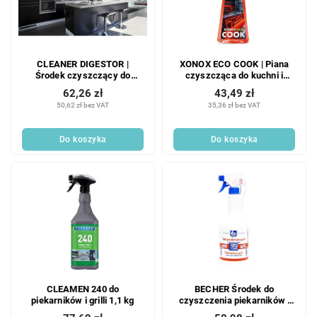
CLEANER DIGESTOR |
XONOX ECO COOK | Piana
Środek czyszczący do
czyszcząca do kuchni i
okapów i wyciągów |
tłuszczu | 500 ml
62,26 zł
43,49 zł
delikatna formuła | 500 ml
50,62 zł bez VAT
35,36 zł bez VAT
Do koszyka
Do koszyka
CLEAMEN 240 do
BECHER Środek do
piekarników i grilli 1,1 kg
czyszczenia piekarników i
grilli 1 l