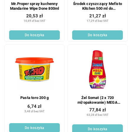
Mr.Proper spray kuchenny
Środek czyszczący Mefisto
Mandarine Wipe Done 800ml
Kitchen 500 ml do
piekarników, kuchenek i
20,53 zł
21,27 zł
płytek o zapachu świeżej
16,69 zł bez VAT
17,29 zł bez VAT
limonki
Do koszyka
Do koszyka
Pasta toro 200 g
Żel Somat (2 x 720
ml/opakowanie) MEGA
6,74 zł
Cytryna (80 MD)
77,84 zł
5,48 zł bez VAT
63,28 zł bez VAT
Do koszyka
Do koszyka