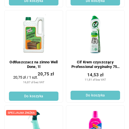
Do koszyka
Do koszyka
w
Odtłuszczacz na zimno Well
Cif Krem czyszczący
Done, 1l
Professional oryginalny 750
ml
20,75 zł
14,53 zł
Cena
20,75 zł / 1 szt.
11,81 zł bez VAT
jednostkowa:
16,87 zł bez VAT
Do koszyka
Do koszyka
SPECJALNA ZNIŻKA