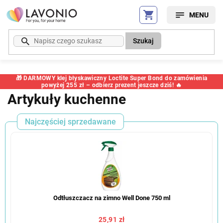
Przejść
do
treści
Szukaj
🎁 DARMOWY klej błyskawiczny Loctite Super Bond do zamówienia
powyżej 255 zł – odbierz prezent jeszcze dziś! 🔥
Artykuły kuchenne
Najczęściej sprzedawane
Odtłuszczacz na zimno Well Done 750 ml
25,91 zł