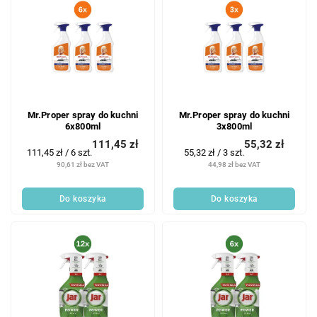
Mr.Proper spray do kuchni
Mr.Proper spray do kuchni
6x800ml
3x800ml
111,45 zł
55,32 zł
Cena
Cena
111,45 zł / 6 szt.
55,32 zł / 3 szt.
jednostkowa:
jednostkowa:
90,61 zł bez VAT
44,98 zł bez VAT
Do koszyka
Do koszyka