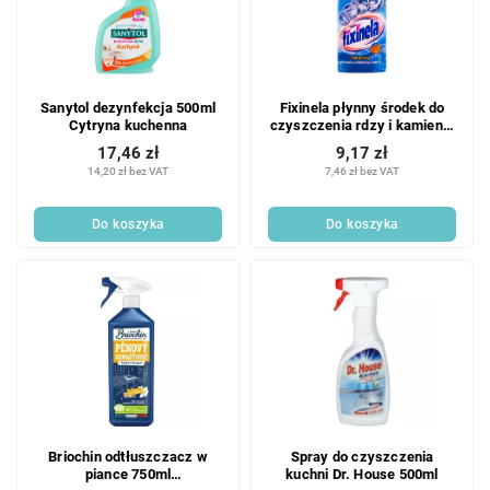
Sanytol dezynfekcja 500ml
Fixinela płynny środek do
Cytryna kuchenna
czyszczenia rdzy i kamienia
500 ml
17,46 zł
9,17 zł
14,20 zł bez VAT
7,46 zł bez VAT
Do koszyka
Do koszyka
Briochin odtłuszczacz w
Spray do czyszczenia
piance 750ml
kuchni Dr. House 500ml