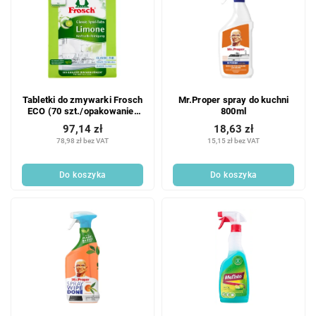
Tabletki do zmywarki Frosch
Mr.Proper spray do kuchni
ECO (70 szt./opakowanie)
800ml
Limonkowe
97,14 zł
18,63 zł
78,98 zł bez VAT
15,15 zł bez VAT
Do koszyka
Do koszyka