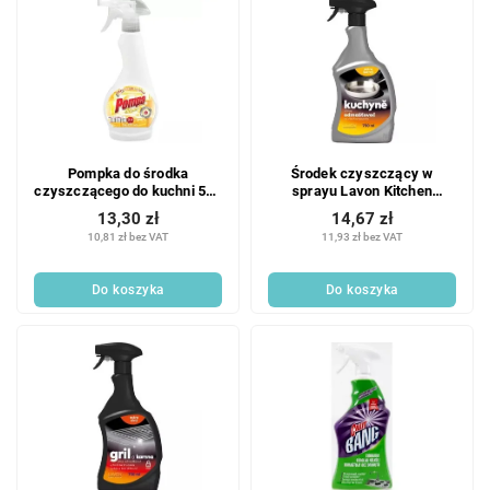
Pompka do środka
Środek czyszczący w
czyszczącego do kuchni 500
sprayu Lavon Kitchen
ml
Cleaner 750ML
13,30 zł
14,67 zł
10,81 zł bez VAT
11,93 zł bez VAT
Do koszyka
Do koszyka