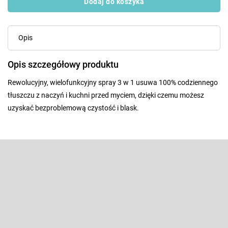
Dodaj do koszyka
Opis
Opis szczegółowy produktu
Rewolucyjny, wielofunkcyjny spray 3 w 1 usuwa 100% codziennego
tłuszczu z naczyń i kuchni przed myciem, dzięki czemu możesz
uzyskać bezproblemową czystość i blask.
S
t
o
Odbierz newsletter
p
k
Wpisz swój e-mail, a my będziemy przesyłać ci informacje na temat
nowych produktów na naszym e-shop.
a
E-mail