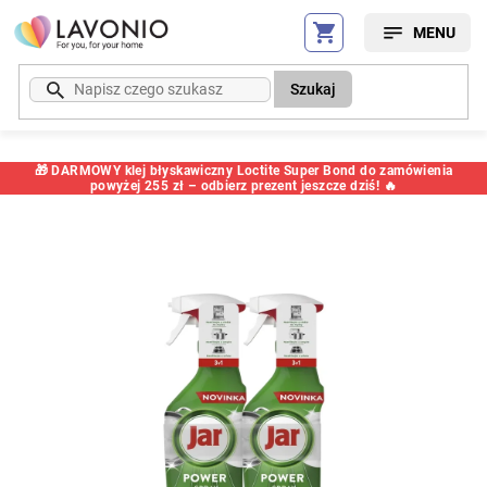
Przejść
do
treści
Szukaj
🎁 DARMOWY klej błyskawiczny Loctite Super Bond do zamówienia
powyżej 255 zł – odbierz prezent jeszcze dziś! 🔥
Kod:
65064SC2MT