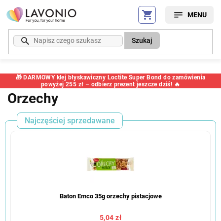
Przejść
do
treści
Szukaj
🎁 DARMOWY klej błyskawiczny Loctite Super Bond do zamówienia
powyżej 255 zł – odbierz prezent jeszcze dziś! 🔥
Orzechy
Najczęściej sprzedawane
Baton Emco 35g orzechy pistacjowe
5,04 zł