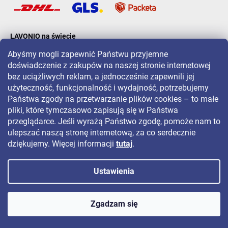
LAVONIO na świecie
Abyśmy mogli zapewnić Państwu przyjemne
doświadczenie z zakupów na naszej stronie internetowej
bez uciążliwych reklam, a jednocześnie zapewnili jej
użyteczność, funkcjonalność i wydajność, potrzebujemy
Państwa zgody na przetwarzanie plików cookies – to małe
Aby być na bieżąco z promocjami, konkursami i zniżkami, śledź nas
pliki, które tymczasowo zapisują się w Państwa
na:
przeglądarce. Jeśli wyrażą Państwo zgodę, pomoże nam to
ulepszać naszą stronę internetową, za co serdecznie
dziękujemy. Więcej informacji
tutaj
.
Ustawienia
Copyright 2026
LAVONIO.pl
. Wszystkie prawa zastrzeżone.
Zgadzam się