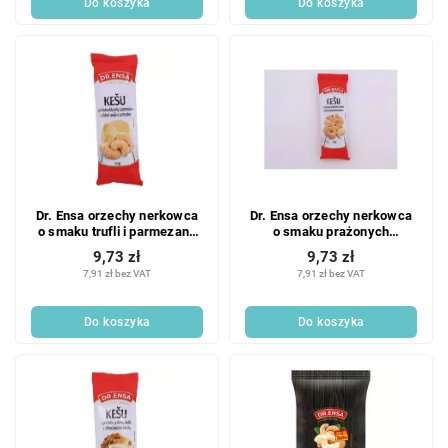
Do koszyka
Do koszyka
w
Dr. Ensa orzechy nerkowca
Dr. Ensa orzechy nerkowca
o smaku trufli i parmezanu
o smaku prażonych
60g
orzechów sezamowych 60g
9,73 zł
9,73 zł
7,91 zł bez VAT
7,91 zł bez VAT
Do koszyka
Do koszyka