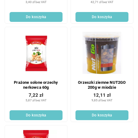
3,40 zł bez VAT
42,71 zł bez VAT
Do koszyka
Do koszyka
Prażone solone orzechy
Orzeszki ziemne NUT2GO
nerkowca 60g
200g w miodzie
7,22 zł
12,11 zł
5,87 zł bez VAT
9,85 zł bez VAT
Do koszyka
Do koszyka