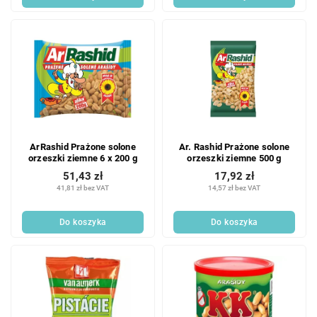
ArRashid Prażone solone
Ar. Rashid Prażone solone
orzeszki ziemne 6 x 200 g
orzeszki ziemne 500 g
51,43 zł
17,92 zł
41,81 zł bez VAT
14,57 zł bez VAT
Do koszyka
Do koszyka