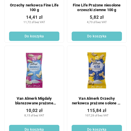
Orzechy nerkowca Fine Life
Fine Life Prażone niesolone
100 g
orzeszki ziemne 100 g
14,41 zł
5,82 zł
11,72 zł bez VAT
4,73 zł bez VAT
Do koszyka
Do koszyka
Van Almerk Migdały
Van Almerk Orzechy
blanszowane prażone
nerkowca prażone solone 12
solone 12 x 60 g
x 60 g
10,02 zł
115,84 zł
8,15 zł bez VAT
107,26 zł bez VAT
Do koszyka
Do koszyka