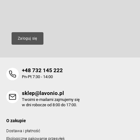
nowych produktów na naszym e-shop.
a
i
l
E-mail
i
s
t
y
Zaloguj się
+48 732 145 222
Pn-Pt 7:30 - 14:00
sklep@lavonio.pl
Twoimi e-mailami zajmujemy się
w dni robocze od 8:00 do 17:00.
O zakupie
Dostawa i płatność
Ekologiczne pakowanie przesyłek