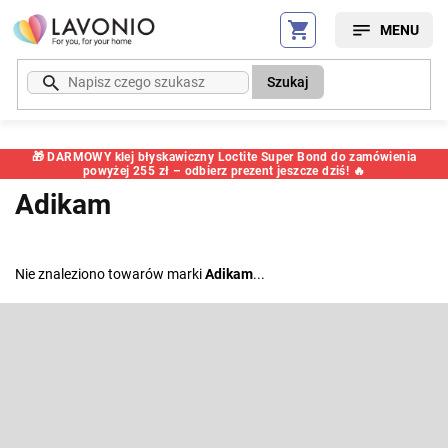
Przejść
do
treści
Szukaj
🎁 DARMOWY klej błyskawiczny Loctite Super Bond do zamówienia
powyżej 255 zł – odbierz prezent jeszcze dziś! 🔥
Adikam
Nie znaleziono towarów marki
Adikam
...
S
t
o
Odbierz newsletter
p
k
Wpisz swój e-mail, a my będziemy przesyłać ci informacje na temat
nowych produktów na naszym e-shop.
a