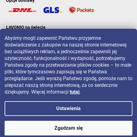
Opcje dostawy
LAVONIO na świecie
Abyśmy mogli zapewnić Państwu przyjemne
doświadczenie z zakupów na naszej stronie internetowej
bez uciążliwych reklam, a jednocześnie zapewnili jej
użyteczność, funkcjonalność i wydajność, potrzebujemy
Państwa zgody na przetwarzanie plików cookies – to małe
Aby być na bieżąco z promocjami, konkursami i zniżkami, śledź nas
pliki, które tymczasowo zapisują się w Państwa
na:
przeglądarce. Jeśli wyrażą Państwo zgodę, pomoże nam to
ulepszać naszą stronę internetową, za co serdecznie
dziękujemy. Więcej informacji
tutaj
.
Ustawienia
Copyright 2026
LAVONIO.pl
. Wszystkie prawa zastrzeżone.
Zgadzam się