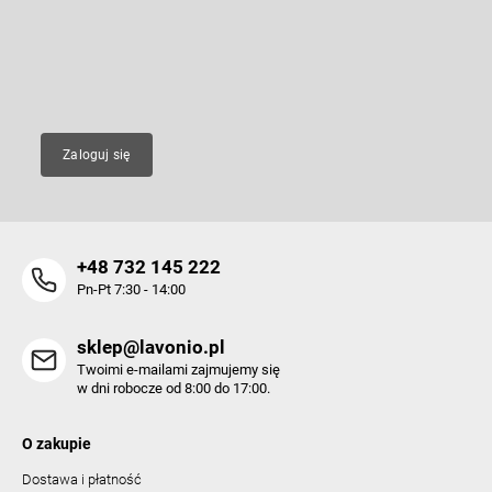
k
Wpisz swój e-mail, a my będziemy przesyłać ci informacje na temat
k
nowych produktów na naszym e-shop.
a
i
l
E-mail
i
s
t
y
Zaloguj się
+48 732 145 222
Pn-Pt 7:30 - 14:00
sklep@lavonio.pl
Twoimi e-mailami zajmujemy się
w dni robocze od 8:00 do 17:00.
O zakupie
Dostawa i płatność