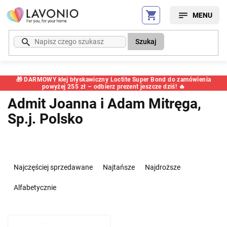
Przejść
do
treści
Szukaj
🎁 DARMOWY klej błyskawiczny Loctite Super Bond do zamówienia
powyżej 255 zł – odbierz prezent jeszcze dziś! 🔥
Admit Joanna i Adam Mitręga,
Sp.j. Polsko
S
o
Najczęściej sprzedawane
Najtańsze
Najdroższe
r
t
Alfabetycznie
o
w
L
a