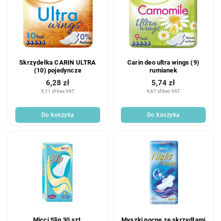
s
i
t
e
a
p
p
r
r
o
o
d
Skrzydełka CARIN ULTRA
Carin deo ultra wings (9)
d
u
(10) pojedyncze
rumianek
u
k
6,28 zł
5,74 zł
k
t
5,11 zł bez VAT
4,67 zł bez VAT
t
ó
ó
w
Do koszyka
Do koszyka
w
Micci Slip 30 szt.
Myszki nocne ze skrzydłami