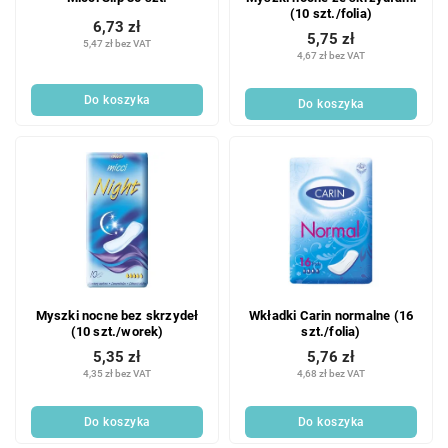
(10 szt./folia)
6,73 zł
5,75 zł
5,47 zł bez VAT
4,67 zł bez VAT
Do koszyka
Do koszyka
Myszki nocne bez skrzydeł
Wkładki Carin normalne (16
(10 szt./worek)
szt./folia)
5,35 zł
5,76 zł
4,35 zł bez VAT
4,68 zł bez VAT
Do koszyka
Do koszyka