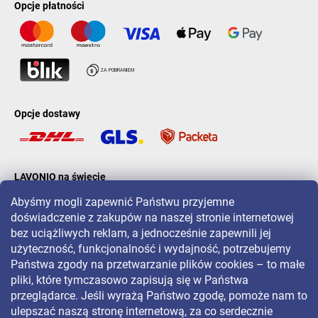
Opcje płatności
Opcje dostawy
LAVONIO na świecie
Abyśmy mogli zapewnić Państwu przyjemne
doświadczenie z zakupów na naszej stronie internetowej
bez uciążliwych reklam, a jednocześnie zapewnili jej
użyteczność, funkcjonalność i wydajność, potrzebujemy
Państwa zgody na przetwarzanie plików cookies – to małe
Aby być na bieżąco z promocjami, konkursami i zniżkami, śledź nas
pliki, które tymczasowo zapisują się w Państwa
na:
przeglądarce. Jeśli wyrażą Państwo zgodę, pomoże nam to
ulepszać naszą stronę internetową, za co serdecznie