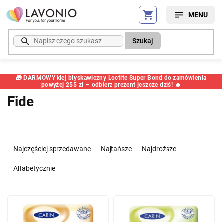
Przejść
do
treści
Szukaj
🎁 DARMOWY klej błyskawiczny Loctite Super Bond do zamówienia
powyżej 255 zł – odbierz prezent jeszcze dziś! 🔥
Fide
S
o
Najczęściej sprzedawane
Najtańsze
Najdroższe
r
t
Alfabetycznie
o
w
L
a
i
n