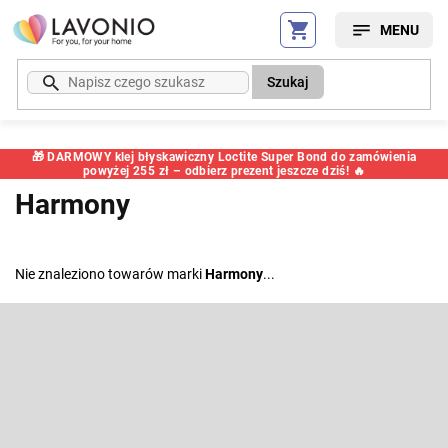
Przejść
do
treści
Szukaj
🎁 DARMOWY klej błyskawiczny Loctite Super Bond do zamówienia
powyżej 255 zł – odbierz prezent jeszcze dziś! 🔥
Harmony
Nie znaleziono towarów marki
Harmony
...
S
t
o
Odbierz newsletter
p
k
Wpisz swój e-mail, a my będziemy przesyłać ci informacje na temat
nowych produktów na naszym e-shop.
a