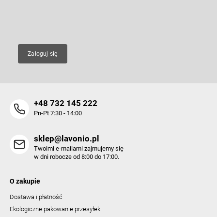
a
i
l
E-mail
i
s
t
y
Zaloguj się
+48 732 145 222
Pn-Pt 7:30 - 14:00
sklep@lavonio.pl
Twoimi e-mailami zajmujemy się
w dni robocze od 8:00 do 17:00.
O zakupie
Dostawa i płatność
Ekologiczne pakowanie przesyłek