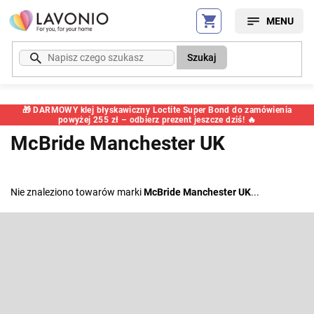
Przejść
do
treści
Szukaj
🎁 DARMOWY klej błyskawiczny Loctite Super Bond do zamówienia
powyżej 255 zł – odbierz prezent jeszcze dziś! 🔥
McBride Manchester UK
Nie znaleziono towarów marki
McBride Manchester UK
...
S
t
o
Odbierz newsletter
p
k
Wpisz swój e-mail, a my będziemy przesyłać ci informacje na temat
nowych produktów na naszym e-shop.
a