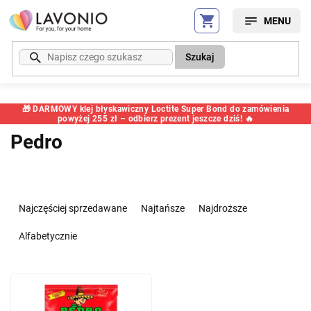
Przejść
do
treści
Szukaj
🎁 DARMOWY klej błyskawiczny Loctite Super Bond do zamówienia
powyżej 255 zł – odbierz prezent jeszcze dziś! 🔥
Pedro
S
o
Najczęściej sprzedawane
Najtańsze
Najdroższe
r
t
Alfabetycznie
o
w
L
a
i
n