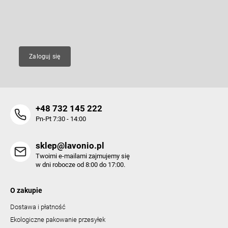
a
i
l
E-mail
i
s
t
y
Zaloguj się
+48 732 145 222
Pn-Pt 7:30 - 14:00
sklep@lavonio.pl
Twoimi e-mailami zajmujemy się
w dni robocze od 8:00 do 17:00.
O zakupie
Dostawa i płatność
Ekologiczne pakowanie przesyłek