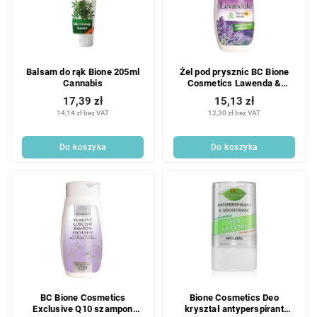
Balsam do rąk Bione 205ml
Żel pod prysznic BC Bione
Cannabis
Cosmetics Lawenda &
Pantenol i Keratyna 260 ml
17,39 zł
15,13 zł
14,14 zł bez VAT
12,30 zł bez VAT
Do koszyka
Do koszyka
BC Bione Cosmetics
Bione Cosmetics Deo
Exclusive Q10 szampon
kryształ antyperspirant