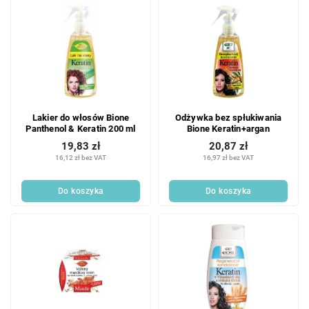
Lakier do włosów Bione
Odżywka bez spłukiwania
Panthenol & Keratin 200 ml
Bione Keratin+argan
19,83 zł
20,87 zł
16,12 zł bez VAT
16,97 zł bez VAT
Do koszyka
Do koszyka