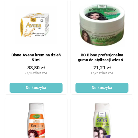
Bione Avena krem na dzień
BC Bione profesjonalna
51ml
guma do stylizacji włosów
Mega Firming 150 ml
33,80 zł
21,21 zł
27,48 zł bez VAT
17,24 zł bez VAT
Do koszyka
Do koszyka