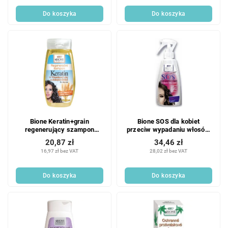
Do koszyka
Do koszyka
Bione Keratin+grain
Bione SOS dla kobiet
regenerujący szampon
przeciw wypadaniu włosów
260ml
200ml
20,87 zł
34,46 zł
16,97 zł bez VAT
28,02 zł bez VAT
Do koszyka
Do koszyka