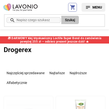
Przejść
do
treści
Szukaj
🎁 DARMOWY klej błyskawiczny Loctite Super Bond do zamówienia
powyżej 255 zł – odbierz prezent jeszcze dziś! 🔥
Drogerex
S
o
Najczęściej sprzedawane
Najtańsze
Najdroższe
r
t
Alfabetycznie
o
w
L
a
i
n