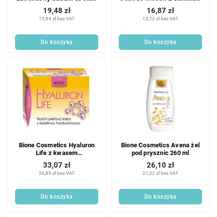
500 ml
150 ml
19,48 zł
16,87 zł
15,84 zł bez VAT
13,72 zł bez VAT
Do koszyka
Do koszyka
Bione Cosmetics Hyaluron
Bione Cosmetics Avena żel
Life z kwasem
pod prysznic 260 ml
hialuronowym krem na noc
33,07 zł
26,10 zł
51 ml
26,89 zł bez VAT
21,22 zł bez VAT
Do koszyka
Do koszyka