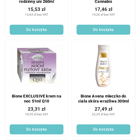
rodzinny uni 260ml
Cannabis
15,53 zł
17,46 zł
12,63 zł bez VAT
14,20 zł bez VAT
Do koszyka
Do koszyka
Bione EXCLUSIVE krem na
Bione Avena mleczko do
noc 51ml Q10
ciała skóra wrażliwa 300ml
23,31 zł
27,49 zł
18,95 zł bez VAT
22,35 zł bez VAT
Do koszyka
Do koszyka