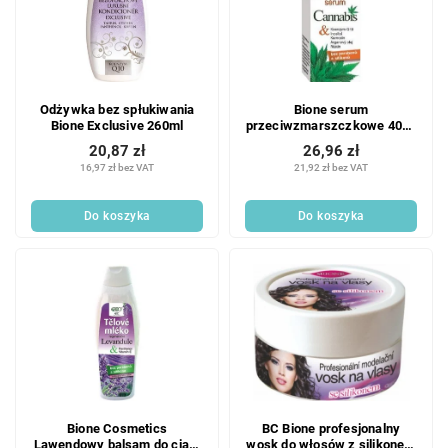
Odżywka bez spłukiwania
Bione serum
Bione Exclusive 260ml
przeciwzmarszczkowe 40ml
Cannabis
20,87 zł
26,96 zł
16,97 zł bez VAT
21,92 zł bez VAT
Do koszyka
Do koszyka
Bione Cosmetics
BC Bione profesjonalny
Lawendowy balsam do ciała
wosk do włosów z silikonem