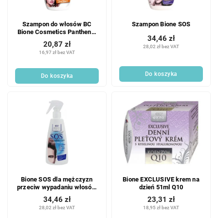
Szampon do włosów BC
Szampon Bione SOS
Bione Cosmetics Panthenol
34,46 zł
+ keratyna 260 ml
20,87 zł
28,02 zł bez VAT
16,97 zł bez VAT
Do koszyka
Do koszyka
Bione SOS dla mężczyzn
Bione EXCLUSIVE krem na
przeciw wypadaniu włosów
dzień 51ml Q10
200ml
34,46 zł
23,31 zł
28,02 zł bez VAT
18,95 zł bez VAT