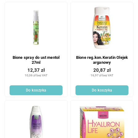
Bione spray do ust mentol
Bione reg.kon.Keratin Olejek
27ml
arganowy
12,37 zł
20,87 zł
10,06 zł bez VAT
16,97 zł bez VAT
Do koszyka
Do koszyka