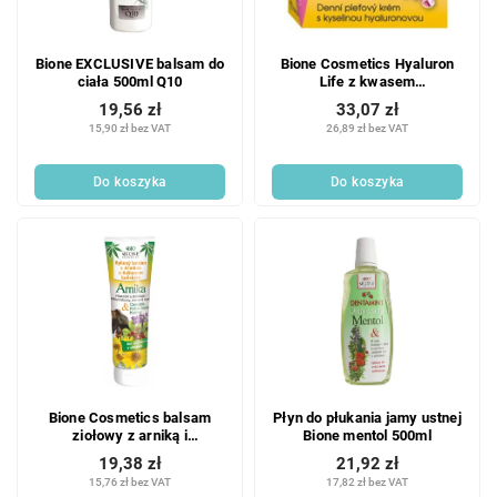
Bione EXCLUSIVE balsam do
Bione Cosmetics Hyaluron
ciała 500ml Q10
Life z kwasem
hialuronowym krem na dzień
19,56 zł
33,07 zł
51 ml
15,90 zł bez VAT
26,89 zł bez VAT
Do koszyka
Do koszyka
Bione Cosmetics balsam
Płyn do płukania jamy ustnej
ziołowy z arniką i
Bione mentol 500ml
kasztanowcem 300 ml
19,38 zł
21,92 zł
15,76 zł bez VAT
17,82 zł bez VAT