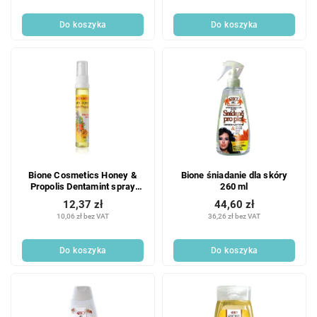
Do koszyka
Do koszyka
Bione Cosmetics Honey &
Bione śniadanie dla skóry
Propolis Dentamint spray
260 ml
doustny 27 ml
12,37 zł
44,60 zł
10,06 zł bez VAT
36,26 zł bez VAT
Do koszyka
Do koszyka