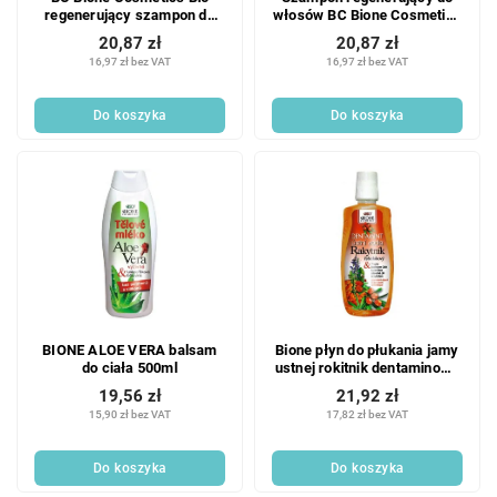
regenerujący szampon do
włosów BC Bione Cosmetics
włosów Miód + Koenzym
Lawenda & Pantenol i
20,87 zł
20,87 zł
Q10 260 ml
Keratyna 260 ml
16,97 zł bez VAT
16,97 zł bez VAT
Do koszyka
Do koszyka
BIONE ALOE VERA balsam
Bione płyn do płukania jamy
do ciała 500ml
ustnej rokitnik dentaminowy
500ml
19,56 zł
21,92 zł
15,90 zł bez VAT
17,82 zł bez VAT
Do koszyka
Do koszyka