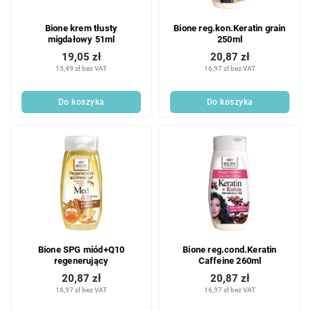
Bione krem tłusty
Bione reg.kon.Keratin grain
migdałowy 51ml
250ml
19,05 zł
20,87 zł
15,49 zł bez VAT
16,97 zł bez VAT
Do koszyka
Do koszyka
Bione SPG miód+Q10
Bione reg.cond.Keratin
regenerujący
Caffeine 260ml
20,87 zł
20,87 zł
16,97 zł bez VAT
16,97 zł bez VAT