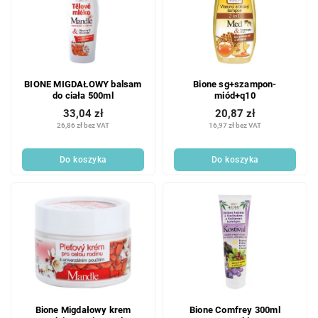
BIONE MIGDAŁOWY balsam
Bione sg+szampon-
do ciała 500ml
miód+q10
33,04 zł
20,87 zł
26,86 zł bez VAT
16,97 zł bez VAT
Do koszyka
Do koszyka
Bione Migdałowy krem
Bione Comfrey 300ml