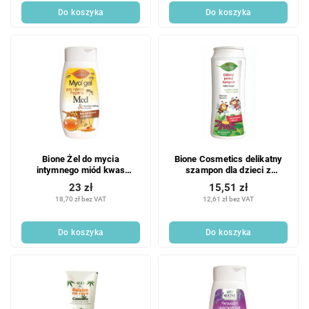
Do koszyka
Do koszyka
Bione Żel do mycia
Bione Cosmetics delikatny
intymnego miód kwas
szampon dla dzieci z
mlekowy
pantenolem 200 ml
23 zł
15,51 zł
18,70 zł bez VAT
12,61 zł bez VAT
Do koszyka
Do koszyka