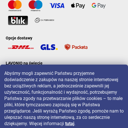
Opcje dostawy
LAVONIO na świecie
Abyśmy mogli zapewnić Państwu przyjemne
doświadczenie z zakupów na naszej stronie internetowej
bez uciążliwych reklam, a jednocześnie zapewnili jej
użyteczność, funkcjonalność i wydajność, potrzebujemy
Państwa zgody na przetwarzanie plików cookies – to małe
Aby być na bieżąco z promocjami, konkursami i zniżkami, śledź nas
pliki, które tymczasowo zapisują się w Państwa
na:
przeglądarce. Jeśli wyrażą Państwo zgodę, pomoże nam to
ulepszać naszą stronę internetową, za co serdecznie
dziękujemy. Więcej informacji
tutaj
.