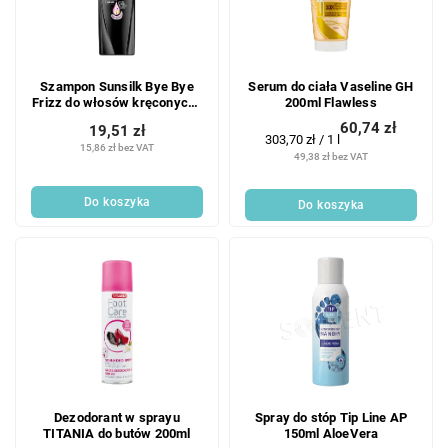
Szampon Sunsilk Bye Bye
Serum do ciała Vaseline GH
Frizz do włosów kręconych i
200ml Flawless
zniszczonych, 250 ml
60,74 zł
19,51 zł
Cena
303,70 zł / 1 l
15,86 zł bez VAT
jednostkowa:
49,38 zł bez VAT
Do koszyka
Do koszyka
Dezodorant w sprayu
Spray do stóp Tip Line AP
TITANIA do butów 200ml
150ml AloeVera