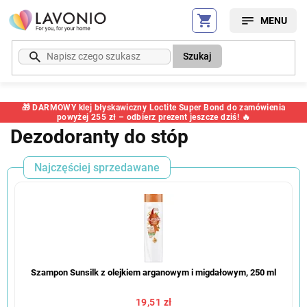
Przejść
do
treści
Szukaj
🎁 DARMOWY klej błyskawiczny Loctite Super Bond do zamówienia
powyżej 255 zł – odbierz prezent jeszcze dziś! 🔥
Dezodoranty do stóp
Najczęściej sprzedawane
Szampon Sunsilk z olejkiem arganowym i migdałowym, 250 ml
19,51 zł