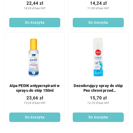
22,44 zł
14,24 zł
18,24 zł bez VAT
11,58 zł bez VAT
Do koszyka
Do koszyka
Alpa PEDIK antyperspirant w
Dezodorujący spray do stóp
sprayu do stóp 150ml
Peo chroni przed
nieprzyjemnym zapachem i
23,66 zł
15,70 zł
odświeża stopy 150 ml
19,24 zł bez VAT
12,76 zł bez VAT
Do koszyka
Do koszyka