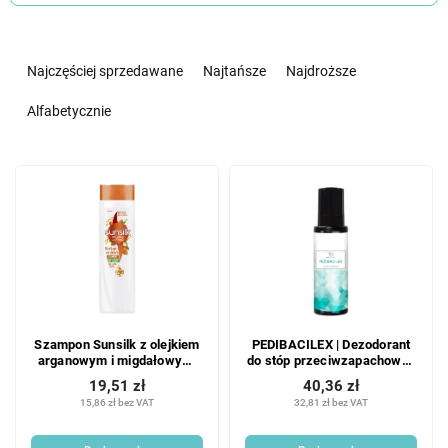
S
o
Najczęściej sprzedawane
Najtańsze
Najdroższe
r
t
Alfabetycznie
o
w
L
a
i
n
s
i
t
e
a
p
p
r
r
o
o
d
Szampon Sunsilk z olejkiem
PEDIBACILEX | Dezodorant
d
u
arganowym i migdałowym,
do stóp przeciwzapachowy |
u
k
250 ml
100 ml
19,51 zł
40,36 zł
k
t
15,86 zł bez VAT
32,81 zł bez VAT
t
ó
ó
w