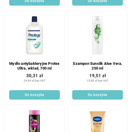
Do koszyka
Do koszyka
w
Mydło antybakteryjne Protex
Szampon Sunsilk Aloe Vera,
Ultra, wkład, 700 ml
250 ml
30,31 zł
19,51 zł
24,64 zł bez VAT
15,86 zł bez VAT
Do koszyka
Do koszyka