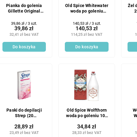
Pianka do golenia
Old Spice Whitewater
Żel 
Gillette Original
woda po goleniu
2
3x250 ml
3x100 ml
Cena
Cena
39,86 zł / 3 szt.
140,53 zł / 3 szt.
39,86 zł
140,53 zł
jednostkowa:
jednostkowa:
32,41 zł bez VAT
114,25 zł bez VAT
1
Do koszyka
Do koszyka
Paski do depilacji
Old Spice Wolfthorn
W
Strep (20
woda po goleniu 100
W
szt./opakowanie)
ml
pr
28,89 zł
34,84 zł
ciało
23,49 zł bez VAT
28,33 zł bez VAT
1