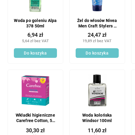
Woda po goleniu Alpa
Żel do włosów Nivea
378 50ml
Men Craft Stylers z
efektem matowym,
6,94 zł
24,47 zł
150 ml
5,64 zł bez VAT
19,89 zł bez VAT
Do koszyka
Do koszyka
Wkładki higieniczne
Woda kolońska
Carefree Cotton, 56
Windsor 100ml
szt.
30,30 zł
11,60 zł