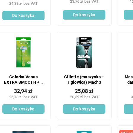
23,76 zł bez VAT
1
jednostkowa:
24,39 zł bez VAT
Do koszyka
Do koszyka
Golarka Venus
Gillette (maszynka +
Mas
EXTRA SMOOTH + 1
1 głowica) Mach3
da
głowica
32,94 zł
25,08 zł
Cla
26,78 zł bez VAT
20,39 zł bez VAT
3
Do koszyka
Do koszyka
SPECJA