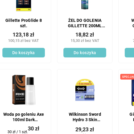
Gillette ProGlide 8
ŻEL DO GOLENIA
W
szt.
GILLETTE 200ML
MACH3 COMFORT
123,18 zł
18,82 zł
100,15 zł bez VAT
15,30 zł bez VAT
Do koszyka
Do koszyka
SPECJA
Woda po goleniu Axe
Wilkinson Sword
Gi
100ml Dark
Hydro 3 Skin
Temptation
Protection 5 szt.
30 zł
29,23 zł
głowic
Cena
30 zł / 1 szt.