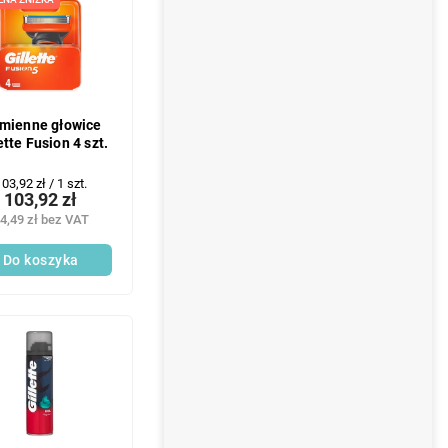
mienne głowice
ette Fusion 4 szt.
Cena
03,92 zł / 1 szt.
103,92 zł
ednostkowa:
4,49 zł bez VAT
Do koszyka