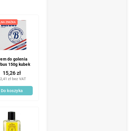
LNA ZNIŻKA
rem do golenia
rbus 150g kubek
15,26 zł
2,41 zł bez VAT
Do koszyka