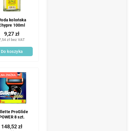
oda kolońska
Chypre 100ml
9,27 zł
7,54 zł bez VAT
Do koszyka
LNA ZNIŻKA
llette ProGlide
POWER 8 szt.
148,52 zł