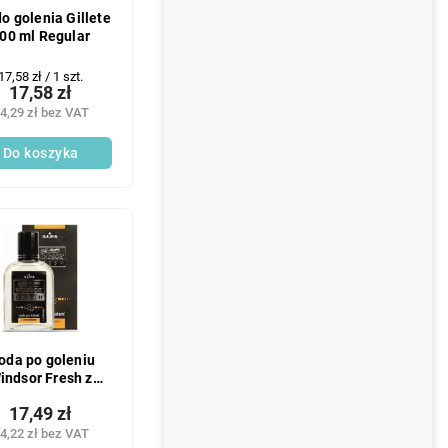
do golenia Gillete
00 ml Regular
Cena
17,58 zł / 1 szt.
17,58 zł
jednostkowa:
4,29 zł bez VAT
Do koszyka
oda po goleniu
indsor Fresh z
opolisem 100 ml
17,49 zł
4,22 zł bez VAT