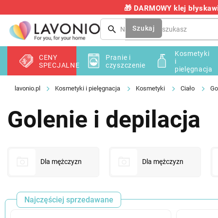
Przejść
🎁 DARMOWY klej błyskawic
do
treści
Szukaj
Kosmetyki
CENY
Pranie i
i
SPECJALNE
czyszczenie
pielęgnacja
Kosmetyki i pielęgnacja
Kosmetyki
Ciało
Go
Golenie i depilacja
Dla mężczyzn
Dla mężczyzn
Najczęściej sprzedawane