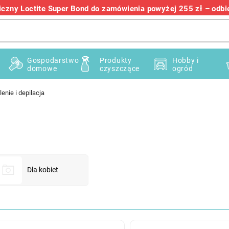
zny Loctite Super Bond do zamówienia powyżej 255 zł – odbier
+48 732 145 222
Gospodarstwo
Produkty
Hobby i
domowe
czyszczące
ogród
lenie i depilacja
Dla kobiet