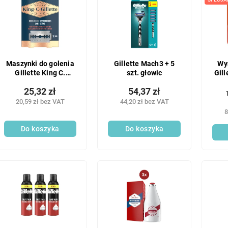
Maszynki do golenia
Gillette Mach3 + 5
Wy
Gillette King C.
szt. głowic
Gill
Double Edge 10 szt.
25,32 zł
54,37 zł
1
20,59 zł bez VAT
44,20 zł bez VAT
j
8
Do koszyka
Do koszyka