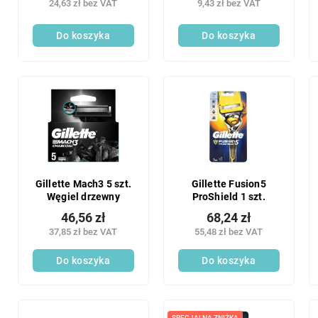
24,63 zł bez VAT
9,43 zł bez VAT
Do koszyka
Do koszyka
Gillette Mach3 5 szt.
Gillette Fusion5
Węgiel drzewny
ProShield 1 szt.
46,56 zł
68,24 zł
37,85 zł bez VAT
55,48 zł bez VAT
Do koszyka
Do koszyka
SPECJALNA ZNIŻKA