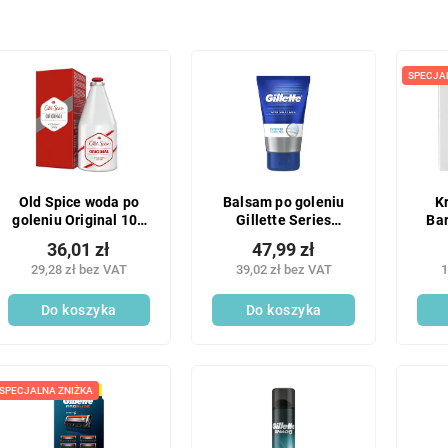
SPECJA
Old Spice woda po
Balsam po goleniu
K
goleniu Original 100
Gillette Series
Ba
ml
Cooling 100 ml
36,01 zł
47,99 zł
29,28 zł bez VAT
39,02 zł bez VAT
1
Do koszyka
Do koszyka
SPECJALNA ZNIŻKA