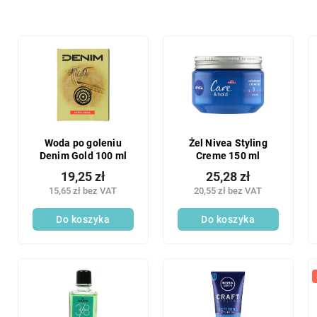
r
t
o
L
w
i
a
s
n
t
i
a
e
p
p
r
r
o
Woda po goleniu
Żel Nivea Styling
o
Denim Gold 100 ml
Creme 150 ml
d
d
u
19,25 zł
25,28 zł
u
k
15,65 zł bez VAT
20,55 zł bez VAT
k
t
t
Do koszyka
Do koszyka
ó
ó
w
w