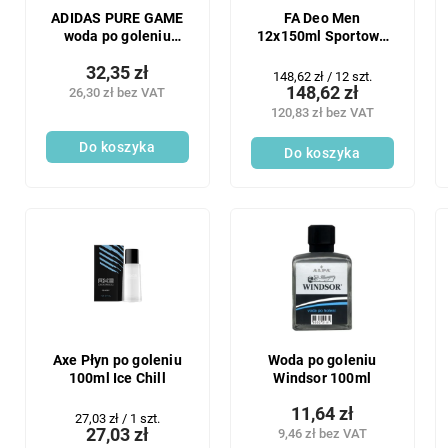
ADIDAS PURE GAME
FA Deo Men
woda po goleniu
12x150ml Sportowe
100ml
szt.
32,35 zł
Cena
148,62 zł / 12 szt.
148,62 zł
26,30 zł bez VAT
jednostkowa:
120,83 zł bez VAT
Do koszyka
Do koszyka
Axe Płyn po goleniu
Woda po goleniu
100ml Ice Chill
Windsor 100ml
11,64 zł
Cena
27,03 zł / 1 szt.
27,03 zł
9,46 zł bez VAT
jednostkowa: