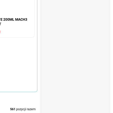
TE 200ML MACH3
T
ł
561
pozycji razem