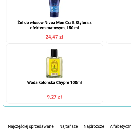
Żel do włosów Nivea Men Craft Stylers z
efektem matowym, 150 ml
24,47 zł
Woda kolońska Chypre 100ml
9,27 zł
S
o
Najczęściej sprzedawane
Najtańsze
Najdroższe
Alfabetyczn