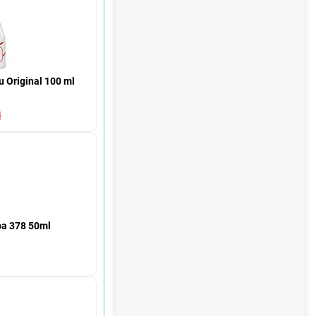
u Original 100 ml
ł
pa 378 50ml