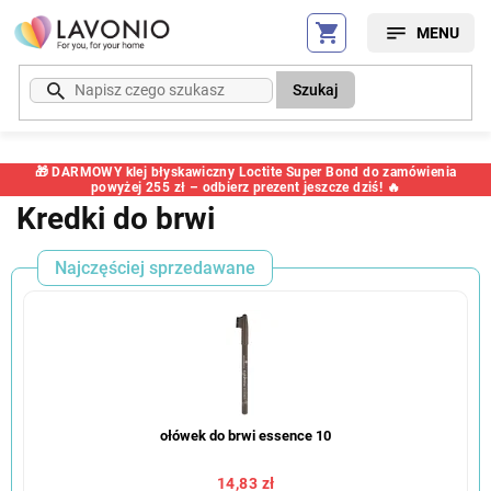
Przejść
do
treści
Szukaj
🎁 DARMOWY klej błyskawiczny Loctite Super Bond do zamówienia
powyżej 255 zł – odbierz prezent jeszcze dziś! 🔥
Kredki do brwi
Najczęściej sprzedawane
ołówek do brwi essence 10
14,83 zł