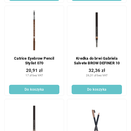
w
Catrice Eyebrow Pencil
Kredka do brwi Gabriela
Stylist 070
Salvete BROW DEFINER 10
20,91 zł
32,36 zł
17 zł bez VAT
26,31 zł bez VAT
Do koszyka
Do koszyka