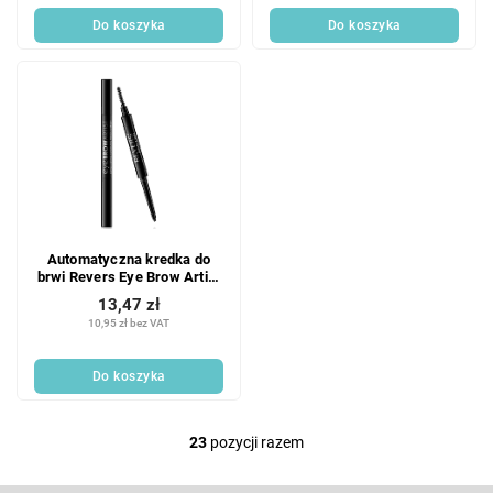
Do koszyka
Do koszyka
Automatyczna kredka do
brwi Revers Eye Brow Artist
Brown 2,5 g
13,47 zł
10,95 zł bez VAT
Do koszyka
23
pozycji razem
K
o