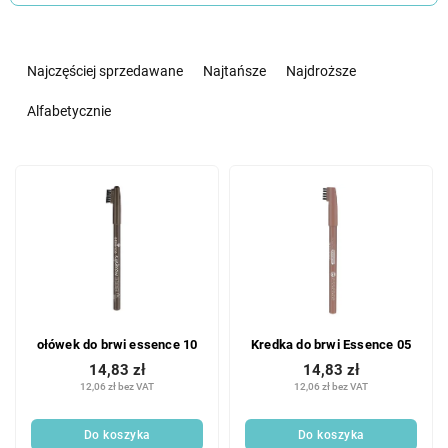
S
o
Najczęściej sprzedawane
Najtańsze
Najdroższe
r
t
Alfabetycznie
o
w
L
a
i
n
s
i
t
e
a
p
p
r
r
o
o
d
ołówek do brwi essence 10
Kredka do brwi Essence 05
d
u
u
14,83 zł
14,83 zł
k
12,06 zł bez VAT
12,06 zł bez VAT
k
t
t
ó
ó
Do koszyka
Do koszyka
w