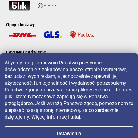
Opcje dostawy
LAVONIO na świecie
Abyśmy mogli zapewnić Państwu przyjemne
doświadczenie z zakupów na naszej stronie internetowej
bez uciążliwych reklam, a jednocześnie zapewnili jej
użyteczność, funkcjonalność i wydajność, potrzebujemy
Państwa zgody na przetwarzanie plików cookies – to małe
Aby być na bieżąco z promocjami, konkursami i zniżkami, śledź nas
pliki, które tymczasowo zapisują się w Państwa
na:
przeglądarce. Jeśli wyrażą Państwo zgodę, pomoże nam to
ulepszać naszą stronę internetową, za co serdecznie
dziękujemy. Więcej informacji
tutaj
.
Ustawienia