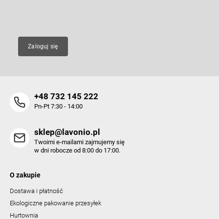
l
E-mail
i
s
t
y
Zaloguj się
+48 732 145 222
Pn-Pt 7:30 - 14:00
sklep@lavonio.pl
Twoimi e-mailami zajmujemy się
w dni robocze od 8:00 do 17:00.
O zakupie
Dostawa i płatność
Ekologiczne pakowanie przesyłek
Hurtownia