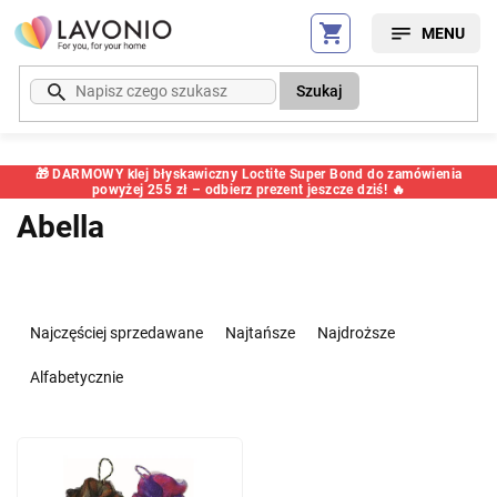
Przejść
do
treści
Szukaj
🎁 DARMOWY klej błyskawiczny Loctite Super Bond do zamówienia
powyżej 255 zł – odbierz prezent jeszcze dziś! 🔥
Abella
S
o
Najczęściej sprzedawane
Najtańsze
Najdroższe
r
t
Alfabetycznie
o
w
L
a
i
n