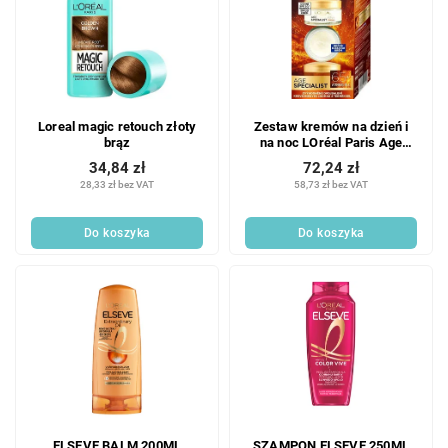
s
i
t
e
a
p
p
r
r
o
o
d
Loreal magic retouch złoty
Zestaw kremów na dzień i
d
u
brąz
na noc LOréal Paris Age
u
k
Specialist 65+ 2 x 50 ml
34,84 zł
72,24 zł
k
zestaw prezentowy
t
28,33 zł bez VAT
58,73 zł bez VAT
t
ó
ó
w
Do koszyka
Do koszyka
w
ELSEVE BALM 200ML
SZAMPON ELSEVE 250ML