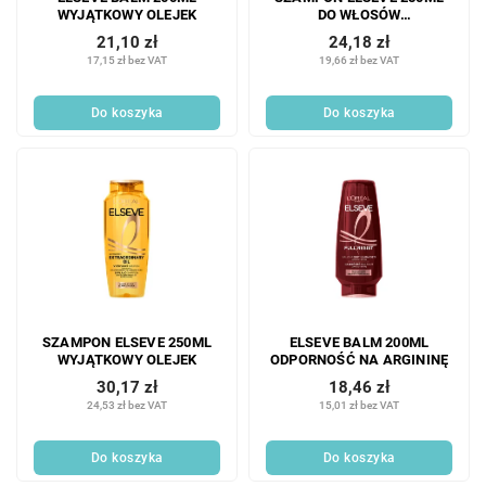
WYJĄTKOWY OLEJEK
DO WŁOSÓW
FARBOWANYCH
21,10 zł
24,18 zł
17,15 zł bez VAT
19,66 zł bez VAT
Do koszyka
Do koszyka
SZAMPON ELSEVE 250ML
ELSEVE BALM 200ML
WYJĄTKOWY OLEJEK
ODPORNOŚĆ NA ARGININĘ
30,17 zł
18,46 zł
24,53 zł bez VAT
15,01 zł bez VAT
Do koszyka
Do koszyka