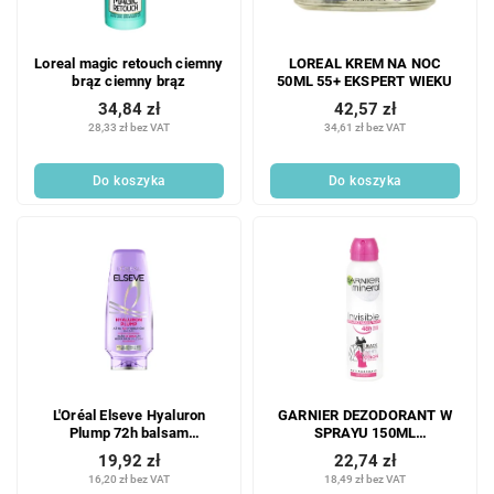
Loreal magic retouch ciemny
LOREAL KREM NA NOC
brąz ciemny brąz
50ML 55+ EKSPERT WIEKU
34,84 zł
42,57 zł
28,33 zł bez VAT
34,61 zł bez VAT
Do koszyka
Do koszyka
L'Oréal Elseve Hyaluron
GARNIER DEZODORANT W
Plump 72h balsam
SPRAYU 150ML
nawilżający 200 ml
NIEWIDOCZNY CZARNO-
19,92 zł
22,74 zł
BIAŁY
16,20 zł bez VAT
18,49 zł bez VAT