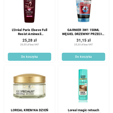
L'Oréal Paris Elseve Full
GARNIER 3W1 150ML
Resist Aminexil
WĘGIEL DRZEWNY PRZECIW
Strengthening szampon
CZARNYM PUNKTOM
25,28 zł
31,15 zł
wzmacniający 400 ml
20,55 zł bez VAT
25,33 zł bez VAT
Do koszyka
Do koszyka
LOREAL KREM NA DZIEŃ
Loreal magic retouch