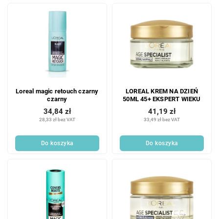
Loreal magic retouch czarny
LOREAL KREM NA DZIEŃ
czarny
50ML 45+ EKSPERT WIEKU
34,84 zł
41,19 zł
28,33 zł bez VAT
33,49 zł bez VAT
Do koszyka
Do koszyka