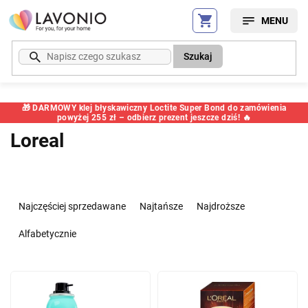
Przejść
do
treści
Szukaj
🎁 DARMOWY klej błyskawiczny Loctite Super Bond do zamówienia
powyżej 255 zł – odbierz prezent jeszcze dziś! 🔥
Loreal
S
o
Najczęściej sprzedawane
Najtańsze
Najdroższe
r
t
Alfabetycznie
o
w
L
a
i
n