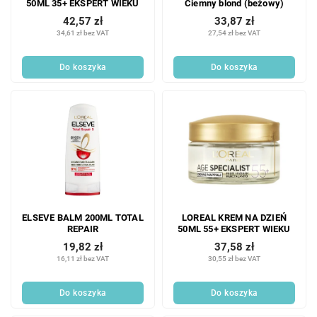
50ML 35+ EKSPERT WIEKU
Ciemny blond (beżowy)
42,57 zł
33,87 zł
34,61 zł bez VAT
27,54 zł bez VAT
Do koszyka
Do koszyka
ELSEVE BALM 200ML TOTAL
LOREAL KREM NA DZIEŃ
REPAIR
50ML 55+ EKSPERT WIEKU
19,82 zł
37,58 zł
16,11 zł bez VAT
30,55 zł bez VAT
Do koszyka
Do koszyka