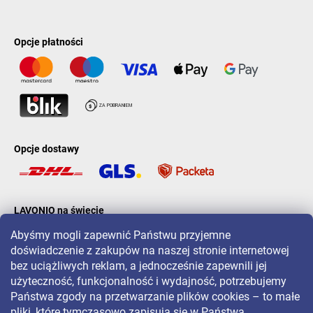
Opcje płatności
Opcje dostawy
LAVONIO na świecie
Abyśmy mogli zapewnić Państwu przyjemne
doświadczenie z zakupów na naszej stronie internetowej
bez uciążliwych reklam, a jednocześnie zapewnili jej
użyteczność, funkcjonalność i wydajność, potrzebujemy
Państwa zgody na przetwarzanie plików cookies – to małe
Aby być na bieżąco z promocjami, konkursami i zniżkami, śledź nas
pliki, które tymczasowo zapisują się w Państwa