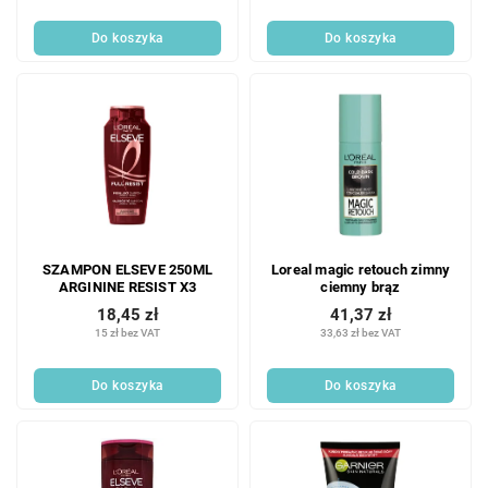
Do koszyka
Do koszyka
SZAMPON ELSEVE 250ML
Loreal magic retouch zimny
ARGININE RESIST X3
ciemny brąz
18,45 zł
41,37 zł
15 zł bez VAT
33,63 zł bez VAT
Do koszyka
Do koszyka