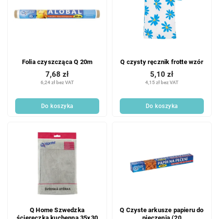
s
i
t
e
a
p
p
r
r
o
o
d
Folia czyszcząca Q 20m
Q czysty ręcznik frotte wzór
d
u
u
7,68 zł
5,10 zł
k
6,24 zł bez VAT
4,15 zł bez VAT
k
t
t
ó
ó
Do koszyka
Do koszyka
w
w
Q Home Szwedzka
Q Czyste arkusze papieru do
ściereczka kuchenna 35x30
pieczenia (20