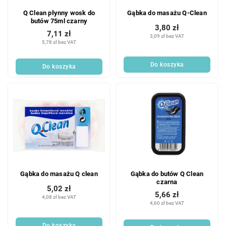
Q Clean płynny wosk do
Gąbka do masażu Q-Clean
butów 75ml czarny
3,80 zł
7,11 zł
3,09 zł bez VAT
5,78 zł bez VAT
Do koszyka
Do koszyka
Gąbka do masażu Q clean
Gąbka do butów Q Clean
czarna
5,02 zł
5,66 zł
4,08 zł bez VAT
4,60 zł bez VAT
Do koszyka