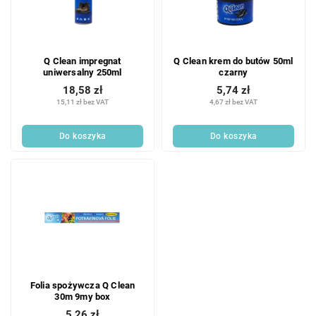
Q Clean impregnat
Q Clean krem do butów 50ml
uniwersalny 250ml
czarny
18,58 zł
5,74 zł
15,11 zł bez VAT
4,67 zł bez VAT
Do koszyka
Do koszyka
Folia spożywcza Q Clean
30m 9my box
5,26 zł