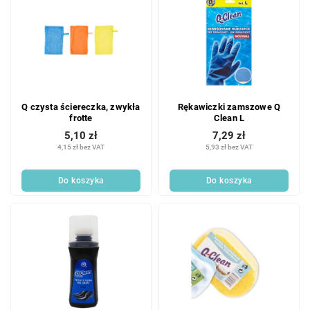
Q czysta ściereczka, zwykła
Rękawiczki zamszowe Q
frotte
Clean L
5,10 zł
7,29 zł
4,15 zł bez VAT
5,93 zł bez VAT
Do koszyka
Do koszyka