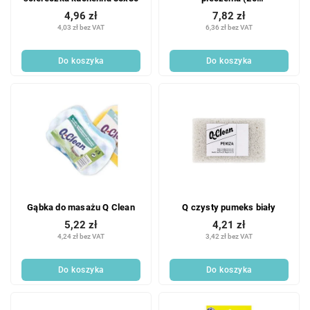
szt./opakowanie)
4,96 zł
7,82 zł
4,03 zł bez VAT
6,36 zł bez VAT
Do koszyka
Do koszyka
Gąbka do masażu Q Clean
Q czysty pumeks biały
5,22 zł
4,21 zł
4,24 zł bez VAT
3,42 zł bez VAT
Do koszyka
Do koszyka