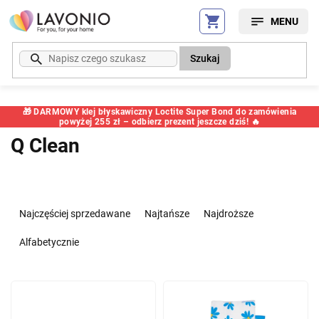
Przejść
do
treści
Szukaj
🎁 DARMOWY klej błyskawiczny Loctite Super Bond do zamówienia
powyżej 255 zł – odbierz prezent jeszcze dziś! 🔥
Q Clean
S
o
Najczęściej sprzedawane
Najtańsze
Najdroższe
r
t
Alfabetycznie
o
w
L
a
i
n