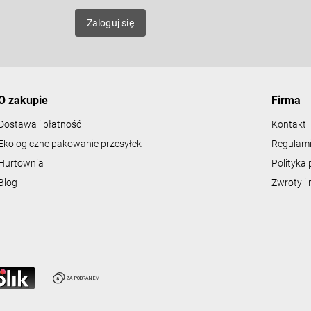
l
mat
k
Zaloguj się
i
l
i
s
t
y
O zakupie
Firma
Dostawa i płatność
Kontakt
Ekologiczne pakowanie przesyłek
Regulami
Hurtownia
Polityka 
Blog
Zwroty i