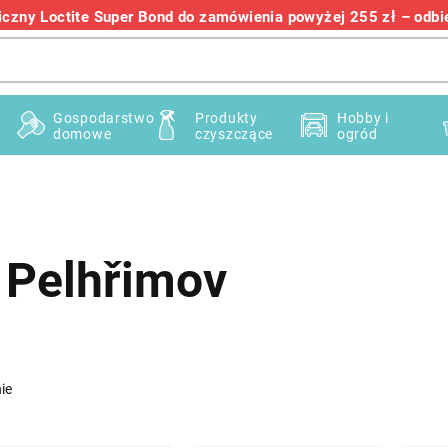
zny Loctite Super Bond do zamówienia powyżej 255 zł – odbier
+48 732 145 222
Gospodarstwo
Produkty
Hobby i
domowe
czyszczące
ogród
 Pelhřimov
ie