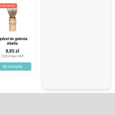
z
ALNA ZNIŻKA
n
y
ędzel do golenia
Abella
8,85 zł
7,20 zł bez VAT
Do koszyka