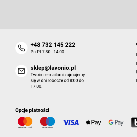
k
Wpisz swój e-mail, a my będziemy przesyłać ci informacje na te
a
nowych produktów na naszym e-shop.
+48 732 145 222
Pn-Pt 7:30 - 14:00
sklep@lavonio.pl
Twoimi e-mailami zajmujemy
się w dni robocze od 8:00 do
17:00.
Opcje płatności