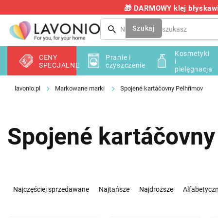
Przejść
🎁 DARMOWY klej błyskawic
do
treści
Szukaj
Kosmetyki
CENY
Pranie i
i
SPECJALNE
czyszczenie
pielęgnacja
Markowane marki
Spojené kartáčovny Pelhřimov
Spojené kartáčovny
S
o
Najczęściej sprzedawane
Najtańsze
Najdroższe
Alfabetyczn
r
t