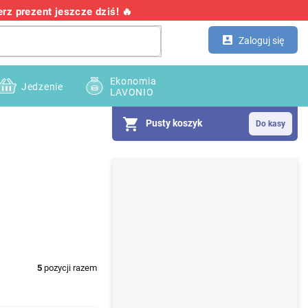
z prezent jeszcze dziś! 🔥
Kontakt
Hurtownia
Zaloguj się
Ekonomia
Jedzenie
LAVONIO
Pusty koszyk
P
a
s
e
k
5
pozycji razem
b
o
c