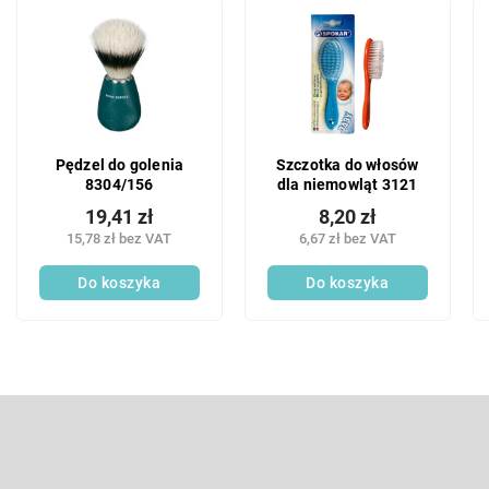
o
L
w
i
a
s
n
t
i
a
e
p
p
r
Pędzel do golenia
Szczotka do włosów
r
o
8304/156
dla niemowląt 3121
o
d
d
19,41 zł
8,20 zł
u
u
15,78 zł bez VAT
6,67 zł bez VAT
k
k
t
Do koszyka
Do koszyka
t
ó
ó
w
w
S
t
o
Odbierz newsletter
p