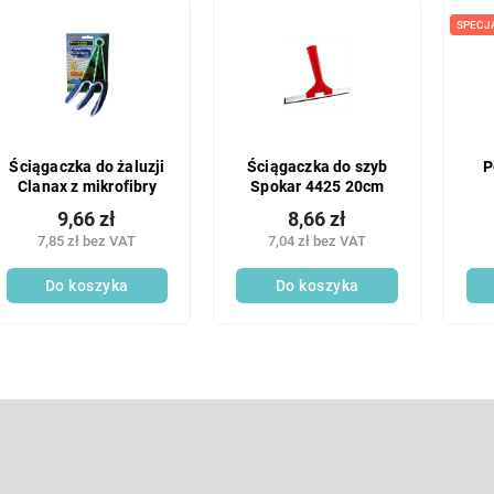
SPECJ
Ściągaczka do żaluzji
Ściągaczka do szyb
P
Clanax z mikrofibry
Spokar 4425 20cm
9,66 zł
8,66 zł
7,85 zł bez VAT
7,04 zł bez VAT
Do koszyka
Do koszyka
K
o
n
t
E-mail
r
o