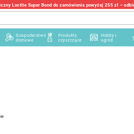
zny Loctite Super Bond do zamówienia powyżej 255 zł – odbier
+48 732 145 222
Gospodarstwo
Produkty
Hobby i
domowe
czyszczące
ogród
ie