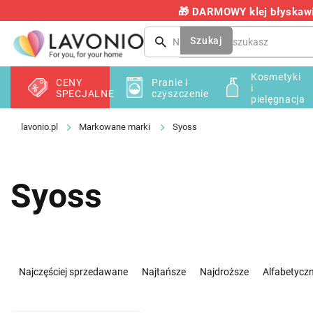
Przejść
🎁 DARMOWY klej błyskawic
do
treści
Szukaj
Kosmetyki
CENY
Pranie i
i
SPECJALNE
czyszczenie
pielęgnacja
Markowane marki
Syoss
Syoss
S
o
Najczęściej sprzedawane
Najtańsze
Najdroższe
Alfabetyczn
r
t