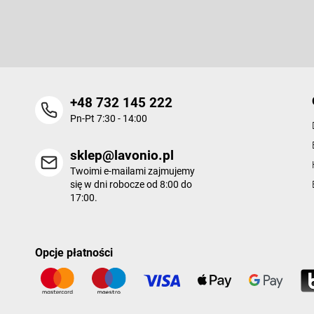
k
Wpisz swój e-mail, a my będziemy przesyłać ci informacje na te
a
nowych produktów na naszym e-shop.
+48 732 145 222
Pn-Pt 7:30 - 14:00
sklep@lavonio.pl
Twoimi e-mailami zajmujemy
się w dni robocze od 8:00 do
17:00.
Opcje płatności