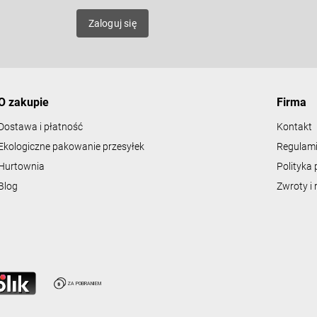
l
mat
k
Zaloguj się
i
l
i
s
t
y
O zakupie
Firma
Dostawa i płatność
Kontakt
Ekologiczne pakowanie przesyłek
Regulami
Hurtownia
Polityka 
Blog
Zwroty i