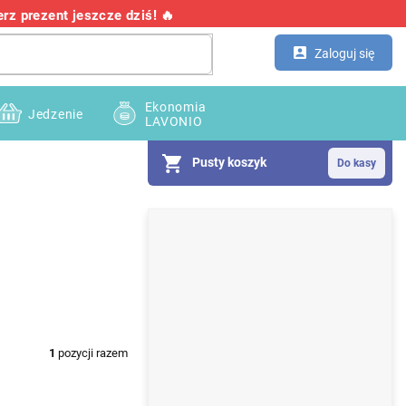
z prezent jeszcze dziś! 🔥
Kontakt
Hurtownia
Zaloguj się
Ekonomia
Jedzenie
LAVONIO
Pusty koszyk
P
a
s
e
k
1
pozycji razem
b
o
c