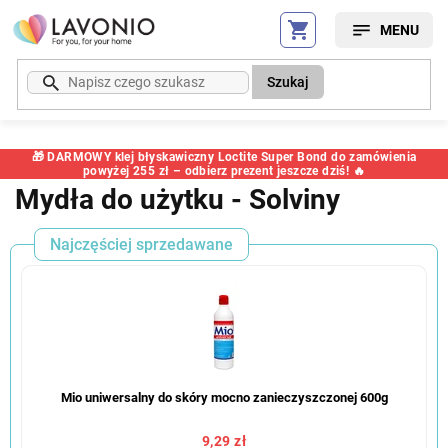
Przejść
do
treści
Szukaj
🎁 DARMOWY klej błyskawiczny Loctite Super Bond do zamówienia
powyżej 255 zł – odbierz prezent jeszcze dziś! 🔥
Mydła do użytku - Solviny
Najczęściej sprzedawane
Mio uniwersalny do skóry mocno zanieczyszczonej 600g
9,29 zł