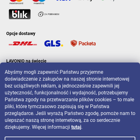
Opcje dostawy
LAVONIO na świecie
Abyśmy mogli zapewnić Państwu przyjemne
doświadczenie z zakupów na naszej stronie internetowej
bez uciążliwych reklam, a jednocześnie zapewnili jej
użyteczność, funkcjonalność i wydajność, potrzebujemy
Państwa zgody na przetwarzanie plików cookies – to małe
Aby być na bieżąco z promocjami, konkursami i zniżkami, śledź nas
pliki, które tymczasowo zapisują się w Państwa
na:
przeglądarce. Jeśli wyrażą Państwo zgodę, pomoże nam to
ulepszać naszą stronę internetową, za co serdecznie
dziękujemy. Więcej informacji
tutaj
.