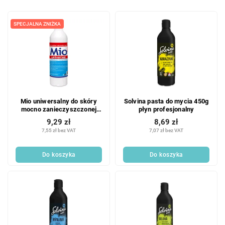
w
L
a
i
SPECJALNA ZNIŻKA
n
s
i
t
e
a
p
p
r
r
o
o
d
Mio uniwersalny do skóry
Solvina pasta do mycia 450g
d
u
mocno zanieczyszczonej
płyn profesjonalny
u
k
600g
9,29 zł
8,69 zł
k
t
7,55 zł bez VAT
7,07 zł bez VAT
t
ó
ó
w
Do koszyka
Do koszyka
w