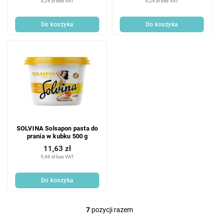
5,24 zł bez VAT
8,24 zł bez VAT
Do koszyka
Do koszyka
SOLVINA Solsapon pasta do
prania w kubku 500 g
11,63 zł
9,46 zł bez VAT
Do koszyka
7
pozycji razem
K