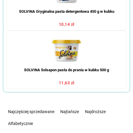
SOLVINA Oryginalna pasta detergentowa 450 g w kubku
10,14 zł
SOLVINA Solsapon pasta do prania w kubku 500 g
11,63 zł
S
o
Najczęściej sprzedawane
Najtańsze
Najdroższe
r
t
Alfabetycznie
o