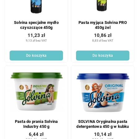
Solvina specjalne mydło
Pasta myjąca Solvina PRO
czyszczące 450g
450g żel
11,23 zł
10,86 zł
9,13 zł bez VAT
8,83 zł bez VAT
Do koszyka
Do koszyka
Pasta do prania Solvina
SOLVINA Oryginalna pasta
Industry 450 g
detergentowa 450 g w kubku
6,44 zł
10,14 zł