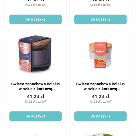
14,24 zł bez VAT
13,68 zł bez VAT
Do koszyka
Do koszyka
Świeca zapachowa Bolsius
Świeca zapachowa Bolsius
w szkle z korkową
w szkle z korkową
pokrywką, 80x75mm, True
pokrywką, 80x75mm, True
41,23 zł
41,23 zł
Joy Secret Forest
Joy Oriental Softness
33,52 zł bez VAT
33,52 zł bez VAT
Do koszyka
Do koszyka