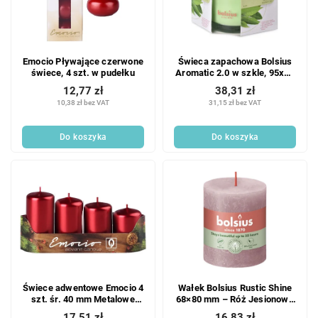
Emocio Pływające czerwone
Świeca zapachowa Bolsius
świece, 4 szt. w pudełku
Aromatic 2.0 w szkle, 95x95
mm, Zielona herbata
12,77 zł
38,31 zł
10,38 zł bez VAT
31,15 zł bez VAT
Do koszyka
Do koszyka
Świece adwentowe Emocio 4
Wałek Bolsius Rustic Shine
szt. śr. 40 mm Metalowe
68×80 mm – Róż Jesionowy
czerwone świece
(różowy)
17,51 zł
16,83 zł