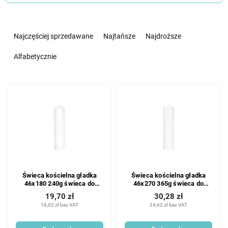
S
o
Najczęściej sprzedawane
Najtańsze
Najdroższe
r
t
Alfabetycznie
o
w
L
a
i
n
s
i
t
e
a
p
p
r
r
o
o
d
Świeca kościelna gładka
Świeca kościelna gładka
d
u
46x180 240g świeca do
46x270 365g świeca do
u
k
cięcia
cięcia
19,70 zł
30,28 zł
k
t
16,02 zł bez VAT
24,62 zł bez VAT
t
ó
ó
w