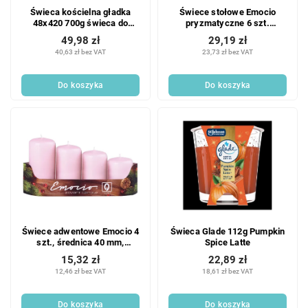
Świeca kościelna gładka
Świece stołowe Emocio
48x420 700g świeca do
pryzmatyczne 6 szt.
rzeźbienia
18x240mm, czerwone
49,98 zł
29,19 zł
40,63 zł bez VAT
23,73 zł bez VAT
Do koszyka
Do koszyka
Świece adwentowe Emocio 4
Świeca Glade 112g Pumpkin
szt., średnica 40 mm,
Spice Latte
różowe świece
15,32 zł
22,89 zł
12,46 zł bez VAT
18,61 zł bez VAT
Do koszyka
Do koszyka