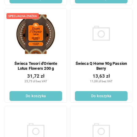
SPECJALNA ZNIŻKA
Świeca Q Home 90g Passion
Świeca Tesori d'Oriente
Berry
Lotus Flowers 200 g
13,63 zł
31,72 zł
11,08 zł bez VAT
25,79 zł bez VAT
Do koszyka
Do koszyka