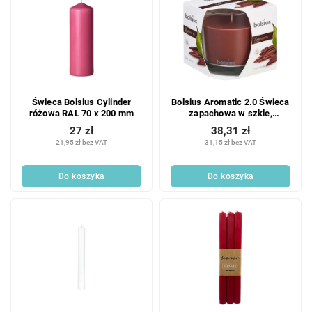
Świeca Bolsius Cylinder
Bolsius Aromatic 2.0 Świeca
różowa RAL 70 x 200 mm
zapachowa w szkle,
95x95mm, drewno oudowe
27 zł
38,31 zł
21,95 zł bez VAT
31,15 zł bez VAT
Do koszyka
Do koszyka