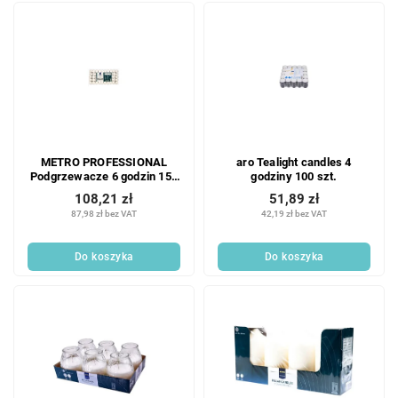
METRO PROFESSIONAL
aro Tealight candles 4
Podgrzewacze 6 godzin 150
godziny 100 szt.
szt.
108,21 zł
51,89 zł
87,98 zł bez VAT
42,19 zł bez VAT
Do koszyka
Do koszyka