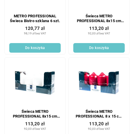
METRO PROFESSIONAL
Świeca METRO
Świeca Bistro szklana 6 szt.
PROFESSIONAL 8x15 cm
kość słoniowa 4 szt.
120,77 zł
113,20 zł
98,19 zł bez VAT
92,03 zł bez VAT
Do koszyka
Do koszyka
Świeca METRO
Świeca METRO
PROFESSIONAL 8x15 cm
PROFESSIONAL 8 x 15 cm
biała 4 szt.
bordowa 4 szt.
113,20 zł
113,20 zł
92,03 zł bez VAT
92,03 zł bez VAT