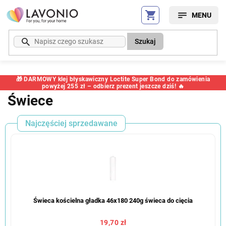
Przejść
do
treści
Szukaj
🎁 DARMOWY klej błyskawiczny Loctite Super Bond do zamówienia
powyżej 255 zł – odbierz prezent jeszcze dziś! 🔥
Świece
Najczęściej sprzedawane
Świeca kościelna gładka 46x180 240g świeca do cięcia
19,70 zł