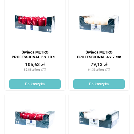
Świeca METRO
Świeca METRO
PROFESSIONAL 5 x 10 cm
PROFESSIONAL 4 x 7 cm
bordowa 12 szt.
kość słoniowa 20 szt.
105,63 zł
79,13 zł
85,88 zł bez VAT
64,33 zł bez VAT
Do koszyka
Do koszyka