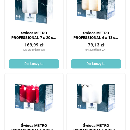
Świeca METRO
Świeca METRO
PROFESSIONAL 7 x 20 cm
PROFESSIONAL 6 x 13 cm
biała 6 szt.
kość słoniowa 6 szt.
169,99 zł
79,13 zł
138,20 zł bez VAT
64,33 zł bez VAT
Do koszyka
Do koszyka
Świeca METRO
Świeca METRO