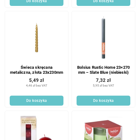
Do koszyka
Do koszyka
w
Świeca skręcana
Bolsius Rustic Home 23×270
metaliczna, złota 23x230mm
mm – Slate Blue (niebieski)
5,49 zł
7,32 zł
4,46 zł bez VAT
5,95 zł bez VAT
Do koszyka
Do koszyka