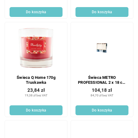
Do koszyka
Do koszyka
Świeca Q Home 170g
Świeca METRO
Truskawka
PROFESSIONAL 2 x 18 cm
kość słoniowa 30 szt.
23,84 zł
104,18 zł
19,38 zł bez VAT
84,70 zł bez VAT
Do koszyka
Do koszyka