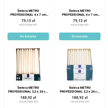
Świeca METRO
Świeca METRO
PROFESSIONAL 4 x 7 cm
PROFESSIONAL 4 x 7 cm
bordowa 20 szt.
biała 20 szt.
79,13 zł
79,13 zł
64,33 zł bez VAT
64,33 zł bez VAT
Do koszyka
Do koszyka
Świeca METRO
Świeca METRO
PROFESSIONAL 2,2 x 24 cm
PROFESSIONAL 2,2 x 24 cm
kość słoniowa 60 szt.
biała 60 szt.
188,92 zł
188,92 zł
153,59 zł bez VAT
153,59 zł bez VAT