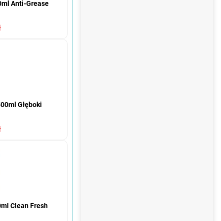
ml Anti-Grease
ł
00ml Głęboki
ł
ml Clean Fresh