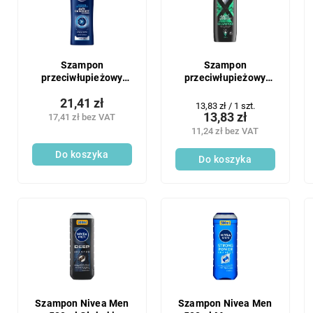
n
t
i
a
e
p
p
r
r
o
Szampon
Szampon
o
przeciwłupieżowy
przeciwłupieżowy
d
Nivea Men 250 ml
Dixi Men, 400 ml
d
u
21,41 zł
Cena
13,83 zł / 1 szt.
u
k
13,83 zł
17,41 zł bez VAT
jednostkowa:
k
t
11,24 zł bez VAT
t
ó
ó
Do koszyka
w
Do koszyka
w
Szampon Nivea Men
Szampon Nivea Men