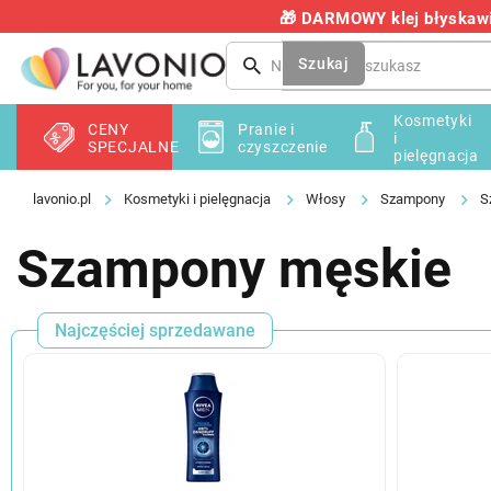
Przejść
🎁 DARMOWY klej błyskawic
do
treści
Szukaj
Kosmetyki
CENY
Pranie i
i
SPECJALNE
czyszczenie
pielęgnacja
Kosmetyki i pielęgnacja
Włosy
Szampony
S
Szampony męskie
Najczęściej sprzedawane