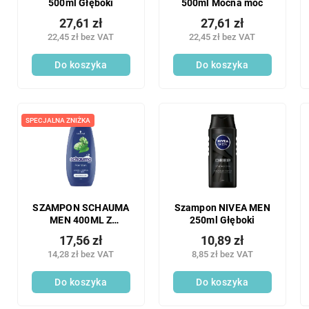
500ml Głęboki
500ml Mocna moc
27,61 zł
27,61 zł
22,45 zł bez VAT
22,45 zł bez VAT
Do koszyka
Do koszyka
SPECJALNA ZNIŻKA
SZAMPON SCHAUMA
Szampon NIVEA MEN
MEN 400ML Z
250ml Głęboki
EKSTRAKTEM
17,56 zł
10,89 zł
CHMIELOWYM
14,28 zł bez VAT
8,85 zł bez VAT
Do koszyka
Do koszyka