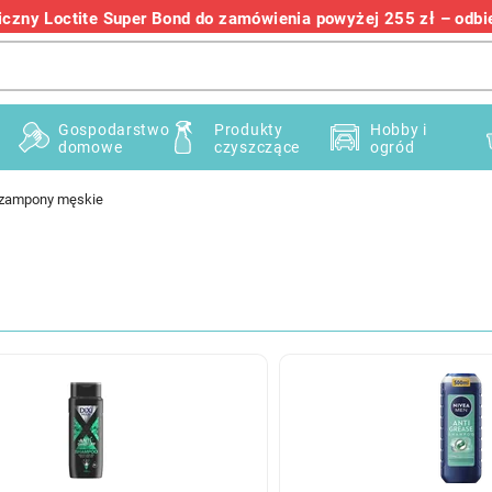
zny Loctite Super Bond do zamówienia powyżej 255 zł – odbier
+48 732 145 222
Gospodarstwo
Produkty
Hobby i
domowe
czyszczące
ogród
zampony męskie