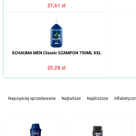
27,61 zł
SCHAUMA MEN Classic SZAMPON 750ML XXL
25,28 zł
S
o
Najczęściej sprzedawane
Najtańsze
Najdroższe
Alfabetyczn
r
t
o
L
w
i
a
s