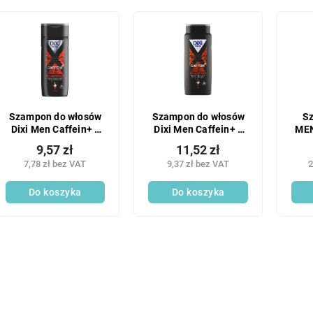
Szampon do włosów
Szampon do włosów
S
Dixi Men Caffein+ z
Dixi Men Caffein+ z
MEN
kofeiną 250 ml
kofeiną 400 ml
9,57 zł
11,52 zł
7,78 zł bez VAT
9,37 zł bez VAT
2
prz
Do koszyka
Do koszyka