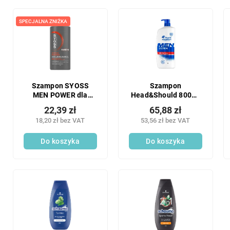
SPECJALNA ZNIŻKA
Szampon SYOSS
Szampon
MEN POWER dla
Head&Should 800ml
mężczyzn o
MEN z pompką
22,39 zł
65,88 zł
normalnych włosach
18,20 zł bez VAT
53,56 zł bez VAT
440 ml
Do koszyka
Do koszyka