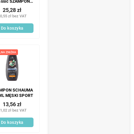
assic SZAMPON
750ML XXL
25,28 zł
0,55 zł bez VAT
Do koszyka
LNA ZNIŻKA
MPON SCHAUMA
ML MĘSKI SPORT
13,56 zł
1,02 zł bez VAT
Do koszyka