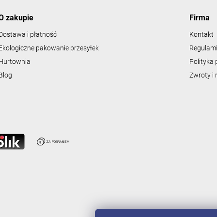
t
y
O zakupie
Firma
Dostawa i płatność
Kontakt
Ekologiczne pakowanie przesyłek
Regulami
Hurtownia
Polityka 
Blog
Zwroty i