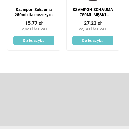
Szampon Schauma
SZAMPON SCHAUMA
250ml dla mężczyzn
750ML MĘSKI
SPORTS Power XXL
15,77 zł
27,23 zł
12,82 zł bez VAT
22,14 zł bez VAT
Do koszyka
Do koszyka
S
t
o
Odbierz newsletter
p
k
Wpisz swój e-mail, a my będziemy przesyłać ci informacje na te
a
nowych produktów na naszym e-shop.