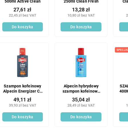
500ml Active Clean
250ml Clean Fresh
Cl
27,61 zł
13,28 zł
22,45 zł bez VAT
10,80 zł bez VAT
2
Do koszyka
Do koszyka
SPECJA
Szampon kofeinowy
Alpecin hybrydowy
SZA
Alpecin Energizer C1
szampon kofeinowy
400
250ml
250ml
49,11 zł
35,04 zł
39,93 zł bez VAT
28,49 zł bez VAT
1
Do koszyka
Do koszyka