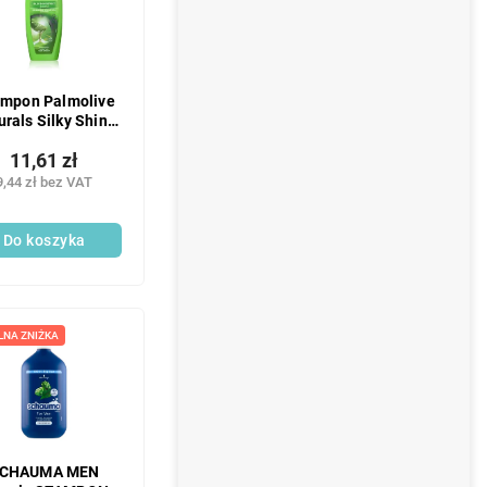
mpon Palmolive
urals Silky Shine
Effect 350 ml
11,61 zł
9,44 zł bez VAT
Do koszyka
LNA ZNIŻKA
CHAUMA MEN