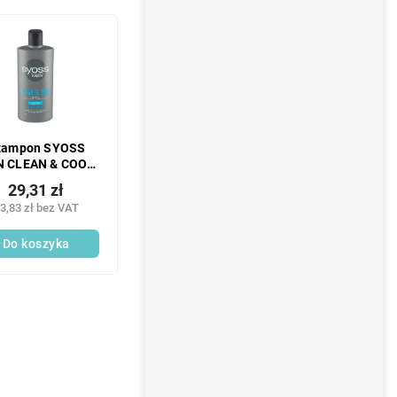
zampon SYOSS
 CLEAN & COOL
do włosów
29,31 zł
normalnych i
3,83 zł bez VAT
etłuszczających
się 440 ml
Do koszyka