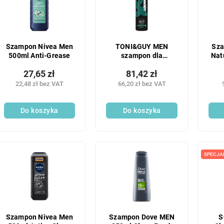
Szampon Nivea Men
TONI&GUY MEN
Sza
500ml Anti-Grease
szampon dla
Nat
mężczyzn, do
27,65 zł
81,42 zł
codziennego
stosowania, 250 ml
22,48 zł bez VAT
66,20 zł bez VAT
Do koszyka
Do koszyka
SPECJA
Szampon Nivea Men
Szampon Dove MEN
S