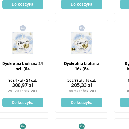
Do koszyka
Do koszyka
Dyskretna bielizna 24
Dyskretna bielizna
Dy
szt. (54
16x (54
i
szt./opakowanie)
szt./opakowanie)
sz
Multiform
Multiform
Cena
Cena
308,97 zł / 24 szt.
205,33 zł / 16 szt.
1
308,97 zł
205,33 zł
jednostkowa:
jednostkowa:
j
251,20 zł bez VAT
166,93 zł bez VAT
8
Do koszyka
Do koszyka