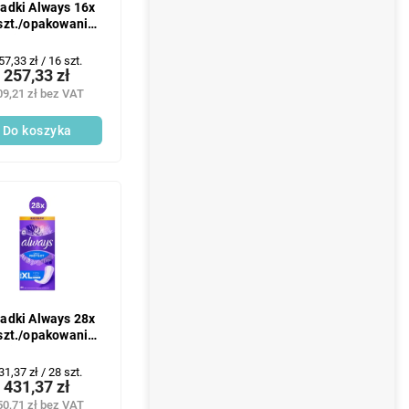
adki Always 16x
szt./opakowanie)
Slip Normal
ena
57,33 zł / 16 szt.
257,33 zł
ednostkowa:
09,21 zł bez VAT
Do koszyka
adki Always 28x
szt./opakowanie)
Slip Ext Long
ena
31,37 zł / 28 szt.
431,37 zł
ednostkowa:
50,71 zł bez VAT