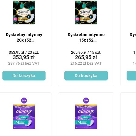
Dyskretny intymny
Dyskretne intymne
Dy
20x (52
15x (52
szt./opakowanie)
szt./opakowanie)
sz
Waterlilly Plus
Waterlilly Plus
W
Cena
Cena
C
353,95 zł / 20 szt.
265,95 zł / 15 szt.
1
353,95 zł
265,95 zł
jednostkowa:
jednostkowa:
j
287,76 zł bez VAT
216,22 zł bez VAT
1
Do koszyka
Do koszyka