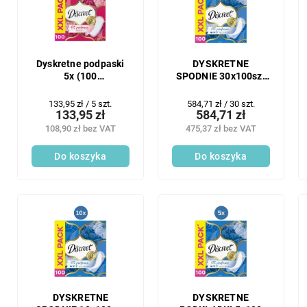
n
t
i
a
e
p
p
r
r
o
Dyskretne podpaski
DYSKRETNE
o
5x (100
SPODNIE 30x100szt
d
szt./opakowanie) Slip
SLIP AIR
d
u
Normal
Cena
Cena
133,95 zł / 5 szt.
584,71 zł / 30 szt.
u
k
133,95 zł
584,71 zł
jednostkowa:
jednostkowa:
k
t
108,90 zł bez VAT
475,37 zł bez VAT
t
ó
ó
w
Do koszyka
Do koszyka
w
DYSKRETNE
DYSKRETNE