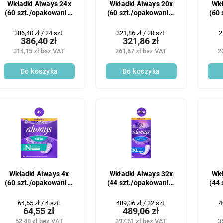
Wkładki Always 24x
Wkładki Always 20x
Wkł
(60 szt./opakowanie)
(60 szt./opakowanie)
(60 
Slip Normal
Slip Normal
Cena
Cena
C
386,40 zł / 24 szt.
321,86 zł / 20 szt.
2
386,40 zł
321,86 zł
jednostkowa:
jednostkowa:
j
314,15 zł bez VAT
261,67 zł bez VAT
2
Do koszyka
Do koszyka
Wkładki Always 4x
Wkładki Always 32x
Wkł
(60 szt./opakowanie)
(44 szt./opakowanie)
(44 
Slip Normal
Slip Ext Long
Cena
Cena
C
64,55 zł / 4 szt.
489,06 zł / 32 szt.
4
64,55 zł
489,06 zł
jednostkowa:
jednostkowa:
j
52,48 zł bez VAT
397,61 zł bez VAT
3