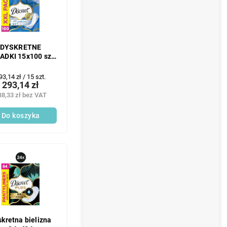
DYSKRETNE
ADKI 15x100 szt.
SLIP AIR
ena
93,14 zł / 15 szt.
293,14 zł
ednostkowa:
38,33 zł bez VAT
Do koszyka
skretna bielizna