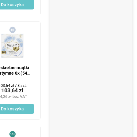
Do koszyka
skretne majtki
ntymne 8x (54
t./opakowanie)
Multiform
Cena
03,64 zł / 8 szt.
103,64 zł
ednostkowa:
4,26 zł bez VAT
Do koszyka