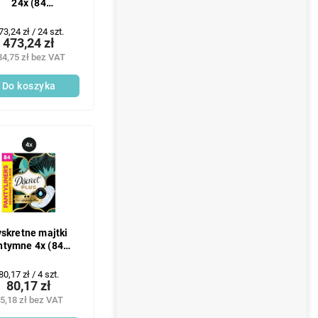
24x (84
t./opakowanie)
Plus Waterlily
ena
73,24 zł / 24 szt.
473,24 zł
ednostkowa:
84,75 zł bez VAT
Do koszyka
skretne majtki
ntymne 4x (84
t./opakowanie)
PlusWaterlily
Cena
80,17 zł / 4 szt.
80,17 zł
jednostkowa:
5,18 zł bez VAT