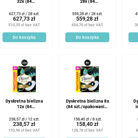
32x (84
28x (84
szt./opakowanie)
szt./opakowanie)
sz
PlusWaterlily
Plus Waterlily
Cena
Cena
C
627,73 zł / 28 szt.
559,28 zł / 28 szt.
4
627,73 zł
559,28 zł
jednostkowa:
jednostkowa:
j
510,35 zł bez VAT
454,70 zł bez VAT
3
Do koszyka
Do koszyka
Dyskretna bielizna
Dyskretna bielizna 8x
Dy
12x (84
(84 szt./opakowanie)
i
szt./opakowanie)
Plus Waterlily
sz
PlusWaterlily
Cena
Cena
238,57 zł / 12 szt.
158,40 zł / 8 szt.
238,57 zł
158,40 zł
jednostkowa:
jednostkowa:
193,96 zł bez VAT
128,78 zł bez VAT
6