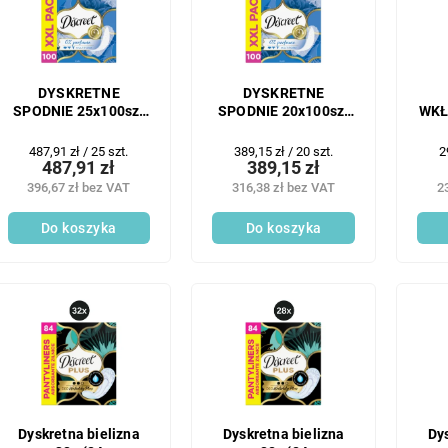
DYSKRETNE
DYSKRETNE
SPODNIE 25x100szt
SPODNIE 20x100szt
WKŁ
SLIP AIR
SLIP AIR
Cena
Cena
C
487,91 zł / 25 szt.
389,15 zł / 20 szt.
2
487,91 zł
389,15 zł
jednostkowa:
jednostkowa:
j
396,67 zł bez VAT
316,38 zł bez VAT
2
Do koszyka
Do koszyka
Dyskretna bielizna
Dyskretna bielizna
Dy