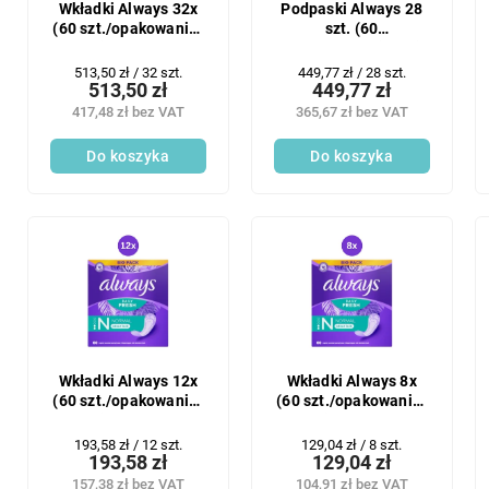
Wkładki Always 32x
Podpaski Always 28
(60 szt./opakowanie)
szt. (60
Slip Normal
szt./opakowanie) Slip
Normal
Cena
Cena
513,50 zł / 32 szt.
449,77 zł / 28 szt.
513,50 zł
449,77 zł
jednostkowa:
jednostkowa:
417,48 zł bez VAT
365,67 zł bez VAT
Do koszyka
Do koszyka
Wkładki Always 12x
Wkładki Always 8x
(60 szt./opakowanie)
(60 szt./opakowanie)
Slip Normal
Slip Normal
Cena
Cena
193,58 zł / 12 szt.
129,04 zł / 8 szt.
193,58 zł
129,04 zł
jednostkowa:
jednostkowa:
157,38 zł bez VAT
104,91 zł bez VAT