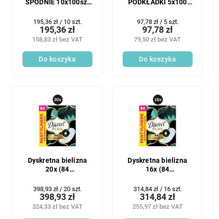
SPODNIE 10x100szt
PODKŁADKI 5x100
SLIP AIR
szt. SLIP AIR
Cena
Cena
195,36 zł / 10 szt.
97,78 zł / 5 szt.
195,36 zł
97,78 zł
jednostkowa:
jednostkowa:
158,83 zł bez VAT
79,50 zł bez VAT
Do koszyka
Do koszyka
Dyskretna bielizna
Dyskretna bielizna
20x (84
16x (84
szt./opakowanie)
szt./opakowanie)
PlusWaterlily
Plus Waterlily
Cena
Cena
398,93 zł / 20 szt.
314,84 zł / 16 szt.
398,93 zł
314,84 zł
jednostkowa:
jednostkowa:
324,33 zł bez VAT
255,97 zł bez VAT