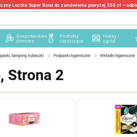
zny Loctite Super Bond do zamówienia powyżej 255 zł – odbier
+48 732 145 222
Gospodarstwo
Produkty
Hobby i
domowe
czyszczące
ogród
paski, tampony, kubeczki
Podpaski higieniczne
Wkładki higieniczne
e
, Strona 2