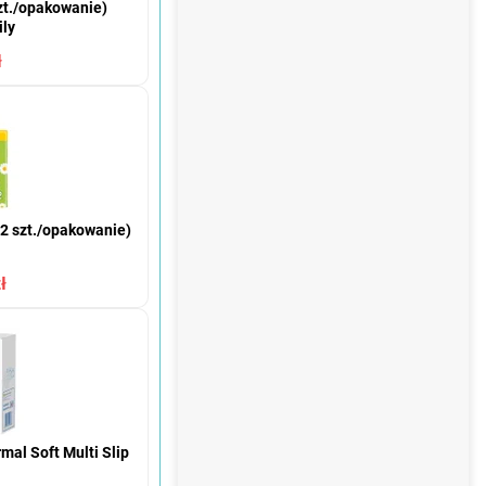
szt./opakowanie)
ily
ł
52 szt./opakowanie)
ł
mal Soft Multi Slip