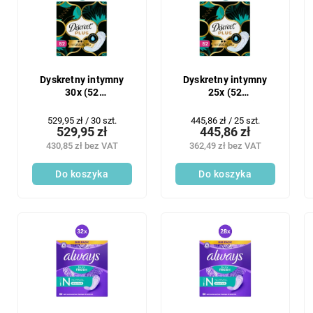
Dyskretny intymny
Dyskretny intymny
30x (52
25x (52
szt./opakowanie)
szt./opakowanie)
Waterlilly Plus
Waterlilly Plus
Cena
Cena
529,95 zł / 30 szt.
445,86 zł / 25 szt.
529,95 zł
445,86 zł
jednostkowa:
jednostkowa:
430,85 zł bez VAT
362,49 zł bez VAT
Do koszyka
Do koszyka