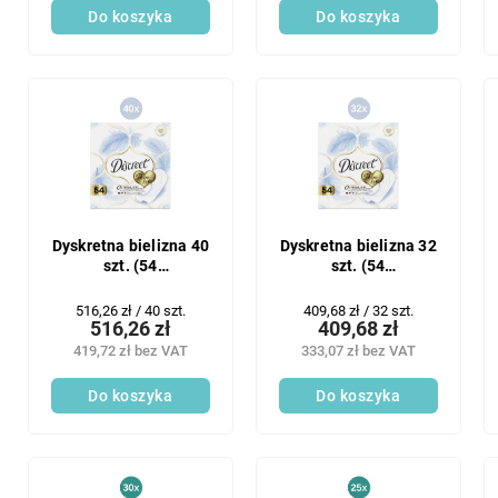
Do koszyka
Do koszyka
Dyskretna bielizna 40
Dyskretna bielizna 32
szt. (54
szt. (54
szt./opakowanie)
szt./opakowanie)
Multiform
Multiform
Cena
Cena
516,26 zł / 40 szt.
409,68 zł / 32 szt.
516,26 zł
409,68 zł
jednostkowa:
jednostkowa:
419,72 zł bez VAT
333,07 zł bez VAT
Do koszyka
Do koszyka