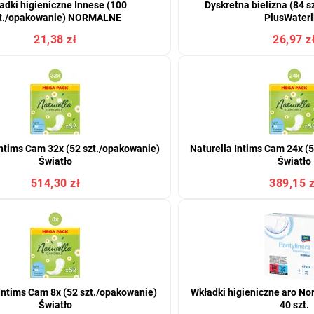
adki higieniczne Innese (100
Dyskretna bielizna (84 
t./opakowanie) NORMALNE
PlusWaterl
21,38 zł
26,97 z
Intims Cam 32x (52 szt./opakowanie)
Naturella Intims Cam 24x (
Światło
Światło
514,30 zł
389,15 z
Intims Cam 8x (52 szt./opakowanie)
Wkładki higieniczne aro Nor
Światło
40 szt.