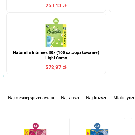
258,13 zł
Naturella Intimies 30x (100 szt./opakowanie)
Light Camo
572,97 zł
S
o
Najczęściej sprzedawane
Najtańsze
Najdroższe
Alfabetyczn
r
t
o
L
w
i
a
s