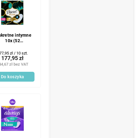
skretne intymne
10x (52
t./opakowanie)
aterlilly Plus
ena
77,95 zł / 10 szt.
177,95 zł
ednostkowa:
44,67 zł bez VAT
Do koszyka