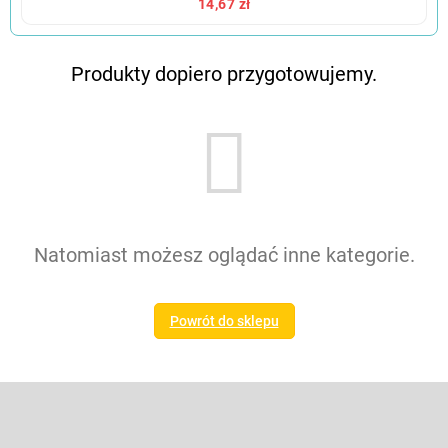
14,67 zł
Produkty dopiero przygotowujemy.
Natomiast możesz oglądać inne kategorie.
Powrót do sklepu
S
t
o
Odbierz newsletter