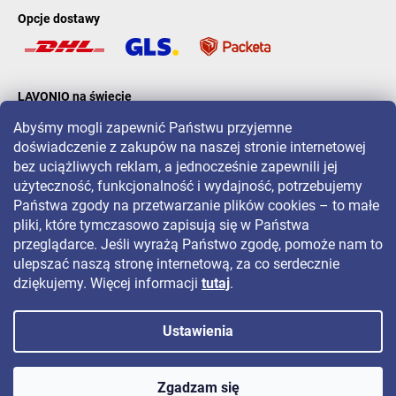
Opcje dostawy
LAVONIO na świecie
Abyśmy mogli zapewnić Państwu przyjemne
doświadczenie z zakupów na naszej stronie internetowej
bez uciążliwych reklam, a jednocześnie zapewnili jej
użyteczność, funkcjonalność i wydajność, potrzebujemy
Państwa zgody na przetwarzanie plików cookies – to małe
Aby być na bieżąco z promocjami, konkursami i zniżkami, śledź nas
pliki, które tymczasowo zapisują się w Państwa
na:
przeglądarce. Jeśli wyrażą Państwo zgodę, pomoże nam to
ulepszać naszą stronę internetową, za co serdecznie
dziękujemy. Więcej informacji
tutaj
.
Ustawienia
Copyright 2026
LAVONIO.pl
. Wszystkie prawa zastrzeżone.
Zgadzam się