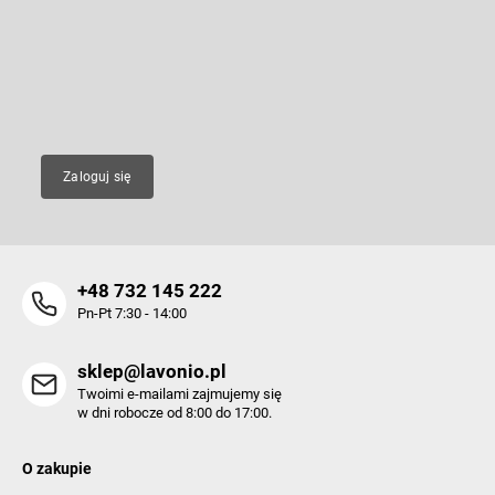
p
k
Wpisz swój e-mail, a my będziemy przesyłać ci informacje na temat
nowych produktów na naszym e-shop.
a
E-mail
Zaloguj się
+48 732 145 222
Pn-Pt 7:30 - 14:00
sklep@lavonio.pl
Twoimi e-mailami zajmujemy się
w dni robocze od 8:00 do 17:00.
O zakupie