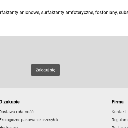
urfaktanty anionowe, surfaktanty amfoteryczne, fosfoniany, sub
E-mail
mat
Zaloguj się
O zakupie
Firma
Dostawa i płatność
Kontakt
Ekologiczne pakowanie przesyłek
Regulami
Hurtownia
Polityka 