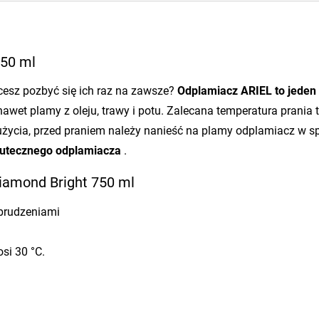
750 ml
cesz pozbyć się ich raz na zawsze?
Odplamiacz
ARIEL
to jeden
wet plamy z oleju, trawy i potu. Zalecana temperatura prania t
b użycia, przed praniem należy nanieść na plamy odplamiacz w s
utecznego odplamiacza
.
iamond Bright 750 ml
abrudzeniami
si 30 °C.