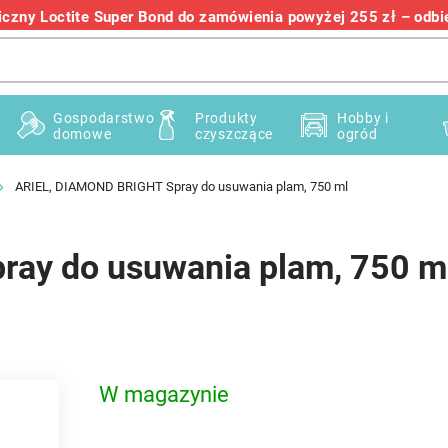
zny Loctite Super Bond do zamówienia powyżej 255 zł – odbier
+48 732 145 222
Gospodarstwo
Produkty
Hobby i
domowe
czyszczące
ogród
ARIEL, DIAMOND BRIGHT Spray do usuwania plam, 750 ml
ay do usuwania plam, 750 m
W magazynie