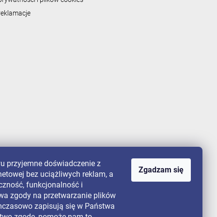
 reklamacje
u przyjemne doświadczenie z
Zgadzam się
netowej bez uciążliwych reklam, a
czność, funkcjonalność i
wa zgody na przetwarzanie plików
tymczasowo zapisują się w Państwa
ństwo zgodę, pomoże nam to