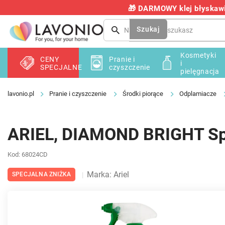
Przejść
🎁 DARMOWY klej błyskawic
do
treści
Szukaj
Kosmetyki
CENY
Pranie i
i
SPECJALNE
czyszczenie
pielęgnacja
Pranie i czyszczenie
Środki piorące
Odplamiacze
ARIEL, DIAMOND BRIGHT Spr
Kod:
68024CD
Marka:
Ariel
SPECJALNA ZNIŻKA