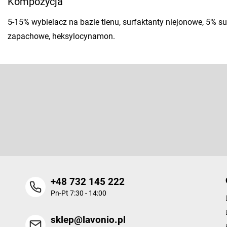
Kompozycja
5-15% wybielacz na bazie tlenu, surfaktanty niejonowe, 5% s
zapachowe, heksylocynamon.
S
t
o
Odbierz newsletter
p
k
Wpisz swój e-mail, a my będziemy przesyłać ci informacje na te
a
nowych produktów na naszym e-shop.
+48 732 145 222
Pn-Pt 7:30 - 14:00
sklep@lavonio.pl