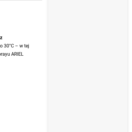
 z
o 30°C – w tej
prayu ARIEL