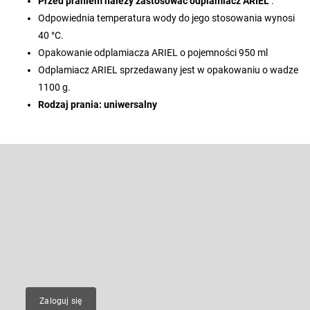
Przed praniem należy zastosować
odplamiacz
ARIEL
.
Odpowiednia temperatura wody do jego stosowania wynosi
40 °C.
Opakowanie odplamiacza ARIEL o pojemności 950 ml
Odplamiacz ARIEL sprzedawany jest w opakowaniu o wadze
1100 g.
Rodzaj prania:
uniwersalny
S
t
o
Odbierz newsletter
p
k
Wpisz swój e-mail, a my będziemy przesyłać ci informacje na temat
nowych produktów na naszym e-shop.
a
E-mail
Zaloguj się