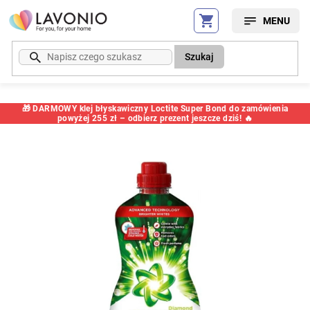
Przejść
do
treści
Szukaj
🎁 DARMOWY klej błyskawiczny Loctite Super Bond do zamówienia
powyżej 255 zł – odbierz prezent jeszcze dziś! 🔥
Kod:
68018PG