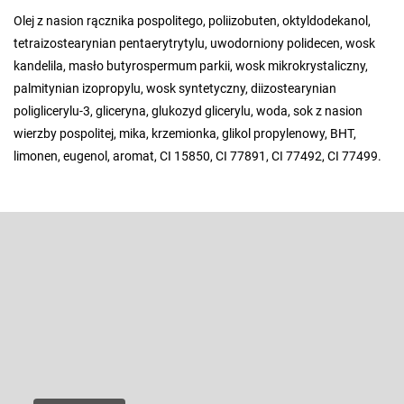
Olej z nasion rącznika pospolitego, poliizobuten, oktyldodekanol,
tetraizostearynian pentaerytrytylu, uwodorniony polidecen, wosk
kandelila, masło butyrospermum parkii, wosk mikrokrystaliczny,
palmitynian izopropylu, wosk syntetyczny, diizostearynian
poliglicerylu-3, gliceryna, glukozyd glicerylu, woda, sok z nasion
wierzby pospolitej, mika, krzemionka, glikol propylenowy, BHT,
limonen, eugenol, aromat, CI 15850, CI 77891, CI 77492, CI 77499.
S
t
o
Odbierz newsletter
p
k
Wpisz swój e-mail, a my będziemy przesyłać ci informacje na temat
nowych produktów na naszym e-shop.
a
E-mail