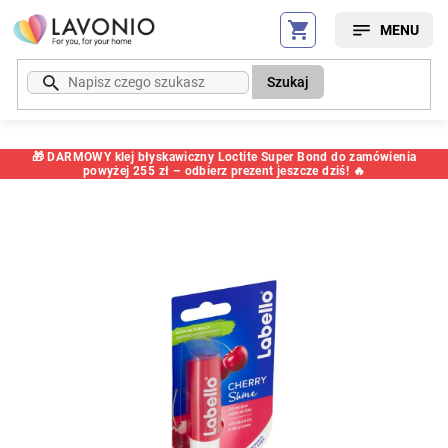
Przejść
do
treści
Szukaj
🎁 DARMOWY klej błyskawiczny Loctite Super Bond do zamówienia
powyżej 255 zł – odbierz prezent jeszcze dziś! 🔥
Kod:
4301VT