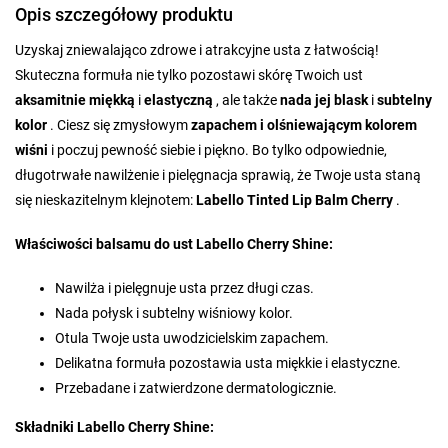
Opis szczegółowy produktu
Uzyskaj zniewalająco zdrowe i atrakcyjne usta z łatwością!
Skuteczna formuła nie tylko pozostawi skórę Twoich ust
aksamitnie miękką
i
elastyczną
, ale także
nada jej blask
i
subtelny
kolor
. Ciesz się zmysłowym
zapachem i olśniewającym kolorem
wiśni
i poczuj pewność siebie i piękno. Bo tylko odpowiednie,
długotrwałe nawilżenie i pielęgnacja sprawią, że Twoje usta staną
się nieskazitelnym klejnotem:
Labello Tinted Lip Balm Cherry
.
Właściwości balsamu do ust Labello Cherry Shine:
Nawilża i pielęgnuje usta przez długi czas.
Nada połysk i subtelny wiśniowy kolor.
Otula Twoje usta uwodzicielskim zapachem.
Delikatna formuła pozostawia usta miękkie i elastyczne.
Przebadane i zatwierdzone dermatologicznie.
Składniki Labello Cherry Shine: