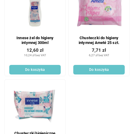
Innese żel do higieny
Chusteczki do higieny
intymnej 300ml
intymnej Ameté 25 szt.
12,60 zł
7,71 zł
10,24 zł bez VAT
6,27 zł bez VAT
Do koszyka
Do koszyka
Chusteczki higieniczne