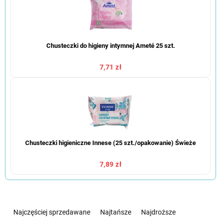
Chusteczki do higieny intymnej Ameté 25 szt.
7,71 zł
Chusteczki higieniczne Innese (25 szt./opakowanie) Świeże
7,89 zł
S
o
Najczęściej sprzedawane
Najtańsze
Najdroższe