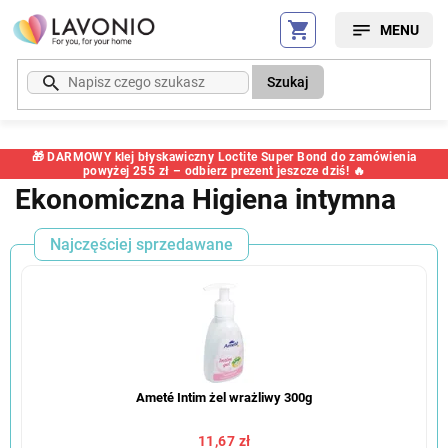
Przejść
do
treści
Szukaj
🎁 DARMOWY klej błyskawiczny Loctite Super Bond do zamówienia
powyżej 255 zł – odbierz prezent jeszcze dziś! 🔥
Ekonomiczna Higiena intymna
Najczęściej sprzedawane
Ameté Intim żel wrażliwy 300g
11,67 zł