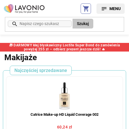
Przejść
do
treści
Szukaj
🎁 DARMOWY klej błyskawiczny Loctite Super Bond do zamówienia
powyżej 255 zł – odbierz prezent jeszcze dziś! 🔥
Makijaże
Najczęściej sprzedawane
Catrice Make-up HD Liquid Coverage 002
60,24 zł