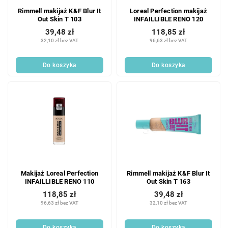
Rimmell makijaż K&F Blur It
Loreal Perfection makijaż
Out Skin T 103
INFAILLIBLE RENO 120
39,48 zł
118,85 zł
32,10 zł bez VAT
96,63 zł bez VAT
Do koszyka
Do koszyka
Makijaż Loreal Perfection
Rimmell makijaż K&F Blur It
INFAILLIBLE RENO 110
Out Skin T 163
118,85 zł
39,48 zł
96,63 zł bez VAT
32,10 zł bez VAT
Do koszyka
Do koszyka