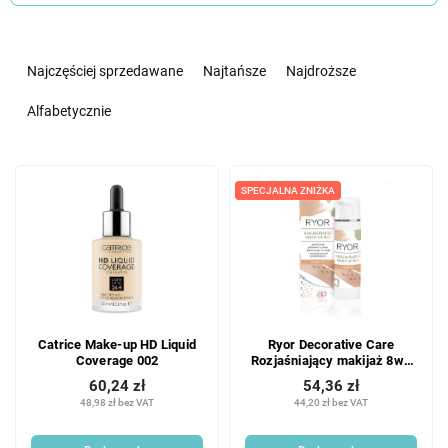
S
o
Najczęściej sprzedawane
Najtańsze
Najdroższe
r
t
Alfabetycznie
o
w
L
a
i
SPECJALNA ZNIŻKA
n
s
i
t
e
a
p
p
r
r
o
o
d
Catrice Make-up HD Liquid
Ryor Decorative Care
d
u
Coverage 002
Rozjaśniający makijaż 8w1
u
k
średni 30 ml
60,24 zł
54,36 zł
k
t
48,98 zł bez VAT
44,20 zł bez VAT
t
ó
ó
w