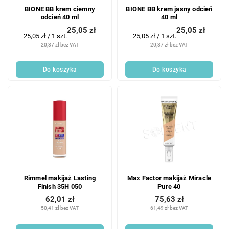
BIONE BB krem ciemny
BIONE BB krem jasny odcień
odcień 40 ml
40 ml
25,05 zł
25,05 zł
Cena
Cena
25,05 zł / 1 szt.
25,05 zł / 1 szt.
jednostkowa:
jednostkowa:
20,37 zł bez VAT
20,37 zł bez VAT
Do koszyka
Do koszyka
Rimmel makijaż Lasting
Max Factor makijaż Miracle
Finish 35H 050
Pure 40
62,01 zł
75,63 zł
50,41 zł bez VAT
61,49 zł bez VAT