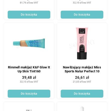
81,76 zł bez VAT
32,10 zł bez VAT
Do koszyka
Do koszyka
Rimmell makijaż K&F Glow It
Nawilżający makijaż Miss
Up Skin Tint160
Sports Natur Perfect 10
39,48 zł
26,61 zł
32,10 zł bez VAT
21,63 zł bez VAT
Do koszyka
Do koszyka