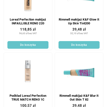
Loreal Perfection makijaż
Rimmell makijaż K&F Glow It
INFAILLIBLE RENO 220
Up Skin Tint200
118,85 zł
39,48 zł
96,63 zł bez VAT
32,10 zł bez VAT
Do koszyka
Do koszyka
Podkład Loreal Perfection
Rimmell makijaż K&F Blur It
TRUE MATCH RENO 1C
Out Skin T 82
100,57 zł
39,48 zł