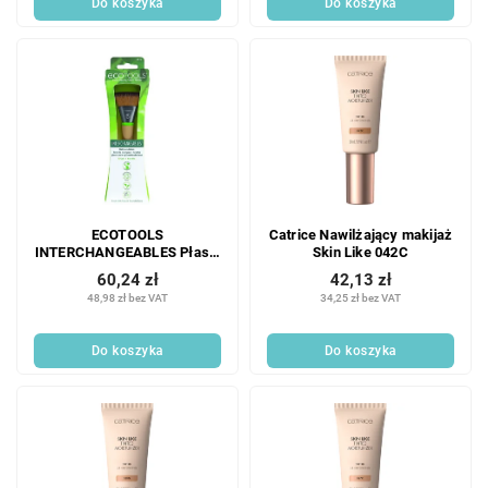
Do koszyka
Do koszyka
w
ECOTOOLS
Catrice Nawilżający makijaż
INTERCHANGEABLES Płaski
Skin Like 042C
pędzel do makijażu;
60,24 zł
42,13 zł
48,98 zł bez VAT
34,25 zł bez VAT
Do koszyka
Do koszyka