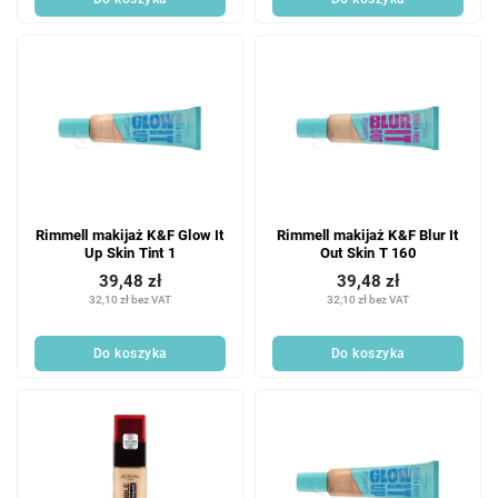
Rimmell makijaż K&F Glow It
Rimmell makijaż K&F Blur It
Up Skin Tint 1
Out Skin T 160
39,48 zł
39,48 zł
32,10 zł bez VAT
32,10 zł bez VAT
Do koszyka
Do koszyka