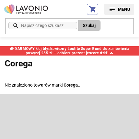
Przejść
do
treści
Szukaj
🎁 DARMOWY klej błyskawiczny Loctite Super Bond do zamówienia
powyżej 255 zł – odbierz prezent jeszcze dziś! 🔥
Corega
Nie znaleziono towarów marki
Corega
...
S
t
o
Odbierz newsletter
p
k
Wpisz swój e-mail, a my będziemy przesyłać ci informacje na temat
nowych produktów na naszym e-shop.
a