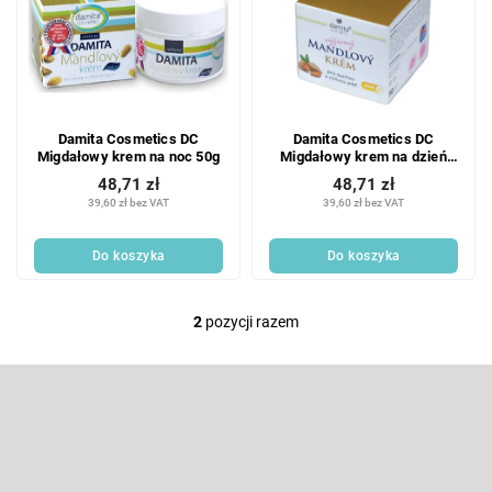
s
i
t
e
a
p
p
r
r
o
o
d
Damita Cosmetics DC
Damita Cosmetics DC
d
u
Migdałowy krem na noc 50g
Migdałowy krem na dzień
u
k
50g
48,71 zł
48,71 zł
k
t
39,60 zł bez VAT
39,60 zł bez VAT
t
ó
ó
w
Do koszyka
Do koszyka
w
2
pozycji razem
K
o
n
S
t
t
r
o
Odbierz newsletter
o
p
l
k
Wpisz swój e-mail, a my będziemy przesyłać ci informacje na temat
k
nowych produktów na naszym e-shop.