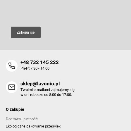
a
i
l
E-mail
i
s
t
y
Zaloguj się
+48 732 145 222
Pn-Pt 7:30 - 14:00
sklep@lavonio.pl
Twoimi e-mailami zajmujemy się
w dni robocze od 8:00 do 17:00.
O zakupie
Dostawa i płatność
Ekologiczne pakowanie przesyłek