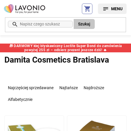
Przejść
do
treści
Szukaj
🎁 DARMOWY klej błyskawiczny Loctite Super Bond do zamówienia
powyżej 255 zł – odbierz prezent jeszcze dziś! 🔥
Damita Cosmetics Bratislava
S
o
Najczęściej sprzedawane
Najtańsze
Najdroższe
r
t
Alfabetycznie
o
w
L
a
i
n