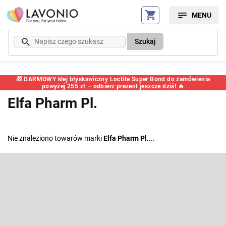
Przejść
do
treści
Szukaj
🎁 DARMOWY klej błyskawiczny Loctite Super Bond do zamówienia
powyżej 255 zł – odbierz prezent jeszcze dziś! 🔥
Elfa Pharm Pl.
Nie znaleziono towarów marki
Elfa Pharm Pl.
...
S
t
o
Odbierz newsletter
p
k
Wpisz swój e-mail, a my będziemy przesyłać ci informacje na temat
nowych produktów na naszym e-shop.
a