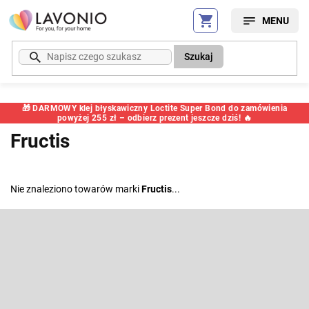
Przejść
do
treści
Szukaj
🎁 DARMOWY klej błyskawiczny Loctite Super Bond do zamówienia
powyżej 255 zł – odbierz prezent jeszcze dziś! 🔥
Fructis
Nie znaleziono towarów marki
Fructis
...
S
t
o
Odbierz newsletter
p
k
Wpisz swój e-mail, a my będziemy przesyłać ci informacje na temat
nowych produktów na naszym e-shop.
a