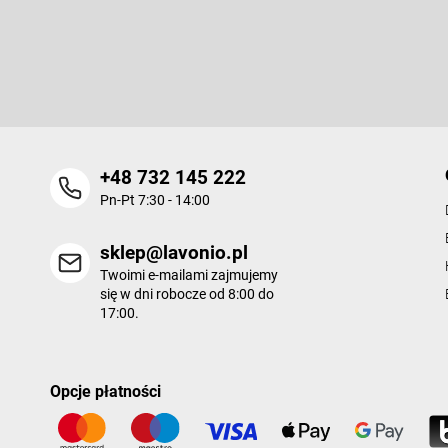
Odbierz newsletter
p
k
Wpisz swój e-mail, a my będziemy przesyłać ci informacje na te
a
nowych produktów na naszym e-shop.
+48 732 145 222
Pn-Pt 7:30 - 14:00
sklep@lavonio.pl
Twoimi e-mailami zajmujemy
się w dni robocze od 8:00 do
17:00.
Opcje płatności