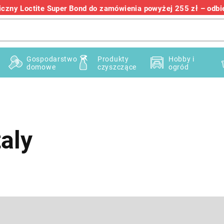
zny Loctite Super Bond do zamówienia powyżej 255 zł – odbier
+48 732 145 222
Gospodarstwo
Produkty
Hobby i
domowe
czyszczące
ogród
taly
E-mail