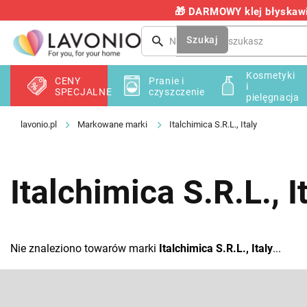
Przejść
🎁 DARMOWY klej błyskawic
do
treści
Szukaj
Kosmetyki
CENY
Pranie i
i
SPECJALNE
czyszczenie
pielęgnacja
Markowane marki
Italchimica S.R.L., Italy
Italchimica S.R.L., I
Nie znaleziono towarów marki
Italchimica S.R.L., Italy
...
S
t
o