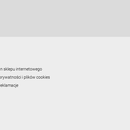
z
n
y
n sklepu internetowego
prywatności i plików cookies
 reklamacje