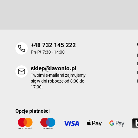
k
Wpisz swój e-mail, a my będziemy przesyłać ci informacje na te
a
nowych produktów na naszym e-shop.
+48 732 145 222
Pn-Pt 7:30 - 14:00
sklep@lavonio.pl
Twoimi e-mailami zajmujemy
się w dni robocze od 8:00 do
17:00.
Opcje płatności