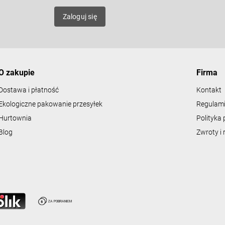
l
mat
k
Zaloguj się
i
l
i
s
t
y
O zakupie
Firma
Dostawa i płatność
Kontakt
Ekologiczne pakowanie przesyłek
Regulami
Hurtownia
Polityka 
Blog
Zwroty i