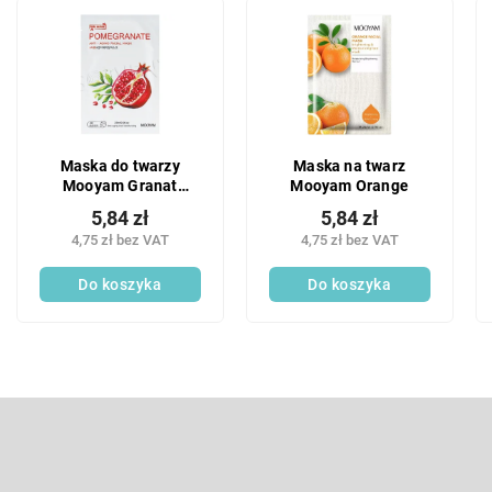
o
L
w
i
a
s
n
t
i
a
e
p
p
r
Maska do twarzy
Maska na twarz
r
o
Mooyam Granat
Mooyam Orange
o
d
Przeciwstarzeniowy
d
5,84 zł
5,84 zł
u
u
4,75 zł bez VAT
4,75 zł bez VAT
k
k
t
Do koszyka
Do koszyka
t
ó
ó
w
w
S
t
o
Odbierz newsletter
p