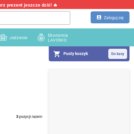
z prezent jeszcze dziś! 🔥
Kontakt
Hurtownia
Zaloguj się
Ekonomia
Jedzenie
LAVONIO
Pusty koszyk
P
a
s
e
k
3
pozycji razem
b
o
c