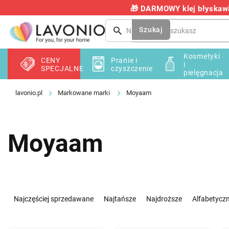
Przejść
🎁 DARMOWY klej błyskawic
do
treści
Szukaj
Kosmetyki
CENY
Pranie i
i
SPECJALNE
czyszczenie
pielęgnacja
Markowane marki
Moyaam
Moyaam
S
o
Najczęściej sprzedawane
Najtańsze
Najdroższe
Alfabetyczn
r
t