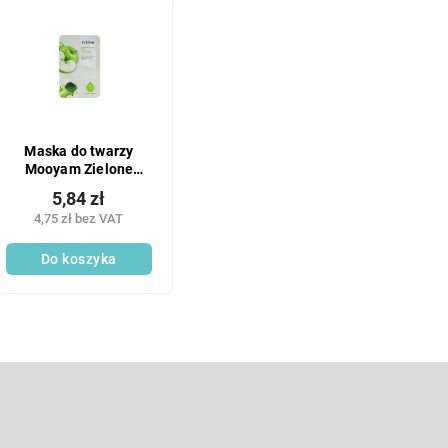
Maska do twarzy
Mooyam Zielone
Jabłko
5,84 zł
4,75 zł bez VAT
Do koszyka
K
o
n
t
E-mail
r
o