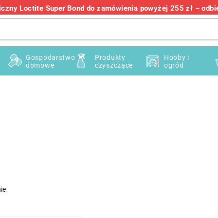
zny Loctite Super Bond do zamówienia powyżej 255 zł – odbier
+48 732 145 222
Gospodarstwo
Produkty
Hobby i
domowe
czyszczące
ogród
ie