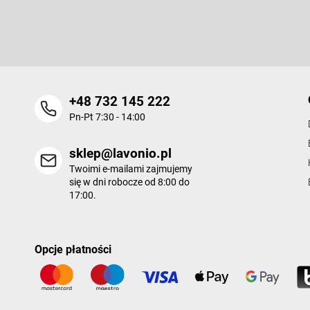
k
Wpisz swój e-mail, a my będziemy przesyłać ci informacje na te
a
nowych produktów na naszym e-shop.
+48 732 145 222
Pn-Pt 7:30 - 14:00
sklep@lavonio.pl
Twoimi e-mailami zajmujemy
się w dni robocze od 8:00 do
17:00.
Opcje płatności