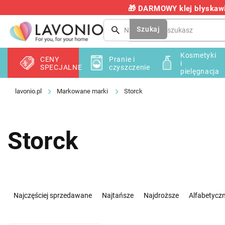
Przejść
🎁 DARMOWY klej błyskawic
do
treści
Szukaj
Kosmetyki
CENY
Pranie i
i
SPECJALNE
czyszczenie
pielęgnacja
Markowane marki
Storck
Storck
S
o
Najczęściej sprzedawane
Najtańsze
Najdroższe
Alfabetyczn
r
t