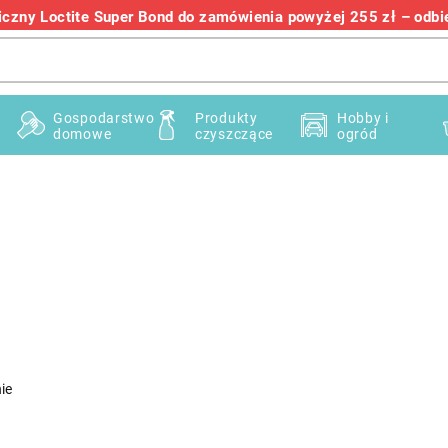
zny Loctite Super Bond do zamówienia powyżej 255 zł – odbier
+48 732 145 222
Gospodarstwo
Produkty
Hobby i
domowe
czyszczące
ogród
ie