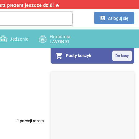
z prezent jeszcze dziś! 🔥
Kontakt
Hurtownia
Zaloguj się
Ekonomia
Jedzenie
LAVONIO
Pusty koszyk
P
a
s
e
k
1
pozycji razem
b
o
c