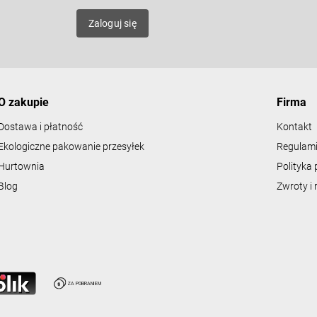
l
mat
k
Zaloguj się
i
l
i
s
t
y
O zakupie
Firma
Dostawa i płatność
Kontakt
Ekologiczne pakowanie przesyłek
Regulami
Hurtownia
Polityka 
Blog
Zwroty i